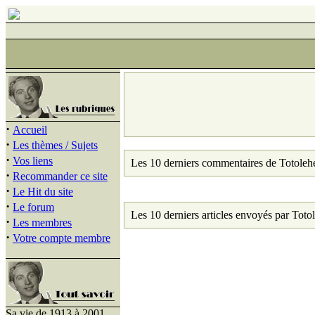
·
Accueil
·
Les thèmes / Sujets
·
Vos liens
Les 10 derniers commentaires de Totoleh
·
Recommander ce site
·
Le Hit du site
·
Le forum
Les 10 derniers articles envoyés par Toto
·
Les membres
·
Votre compte membre
Sa vie de 1913 à 2001