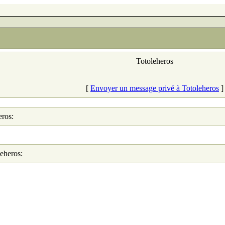
Totoleheros
[
Envoyer un message privé à Totoleheros
]
eros:
leheros: