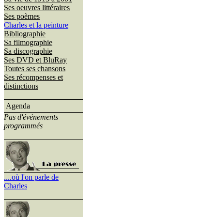
Ses oeuvres littéraires
Ses poèmes
Charles et la peinture
Bibliographie
Sa filmographie
Sa discographie
Ses DVD et BluRay
Toutes ses chansons
Ses récompenses et
distinctions
Agenda
Pas d'événements
programmés
....où l'on parle de
Charles