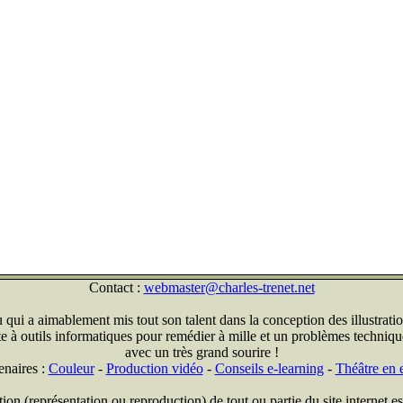
Contact :
webmaster@charles-trenet.net
qui a aimablement mis tout son talent dans la conception des illustratio
ite à outils informatiques pour remédier à mille et un problèmes technique
avec un très grand sourire !
enaires :
Couleur
-
Production vidéo
-
Conseils e-learning
-
Théâtre en e
on (représentation ou reproduction) de tout ou partie du site internet est