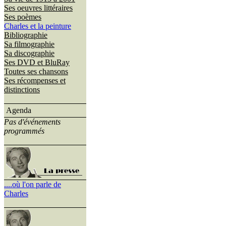
Ses oeuvres littéraires
Ses poèmes
Charles et la peinture
Bibliographie
Sa filmographie
Sa discographie
Ses DVD et BluRay
Toutes ses chansons
Ses récompenses et
distinctions
Agenda
Pas d'événements
programmés
....où l'on parle de
Charles