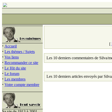
[
·
Accueil
·
Les thèmes / Sujets
·
Vos liens
Les 10 derniers commentaires de Silva/m
·
Recommander ce site
·
Le Hit du site
·
Le forum
Les 10 derniers articles envoyés par Silv
·
Les membres
·
Votre compte membre
Sa vie de 1913 à 2001