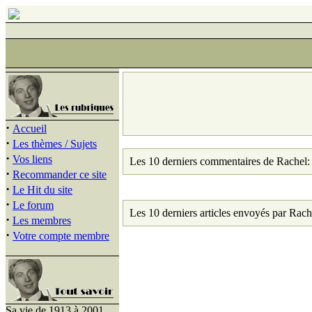
·
Accueil
·
Les thèmes / Sujets
·
Vos liens
Les 10 derniers commentaires de Rachel:
·
Recommander ce site
·
Le Hit du site
·
Le forum
Les 10 derniers articles envoyés par Rach
·
Les membres
·
Votre compte membre
Sa vie de 1913 à 2001