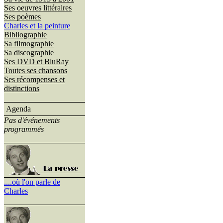
Ses oeuvres littéraires
Ses poèmes
Charles et la peinture
Bibliographie
Sa filmographie
Sa discographie
Ses DVD et BluRay
Toutes ses chansons
Ses récompenses et
distinctions
Agenda
Pas d'événements
programmés
....où l'on parle de
Charles