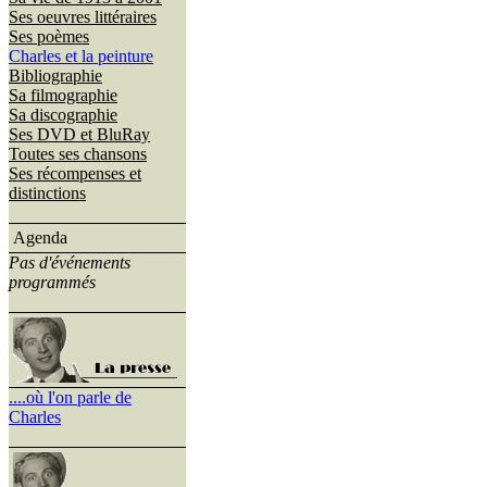
Ses oeuvres littéraires
Ses poèmes
Charles et la peinture
Bibliographie
Sa filmographie
Sa discographie
Ses DVD et BluRay
Toutes ses chansons
Ses récompenses et
distinctions
Agenda
Pas d'événements
programmés
....où l'on parle de
Charles