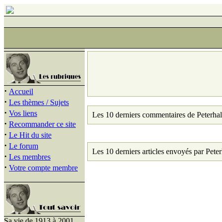
·
Accueil
·
Les thèmes / Sujets
·
Vos liens
Les 10 derniers commentaires de Peterhal
·
Recommander ce site
·
Le Hit du site
·
Le forum
Les 10 derniers articles envoyés par Peter
·
Les membres
·
Votre compte membre
Sa vie de 1913 à 2001