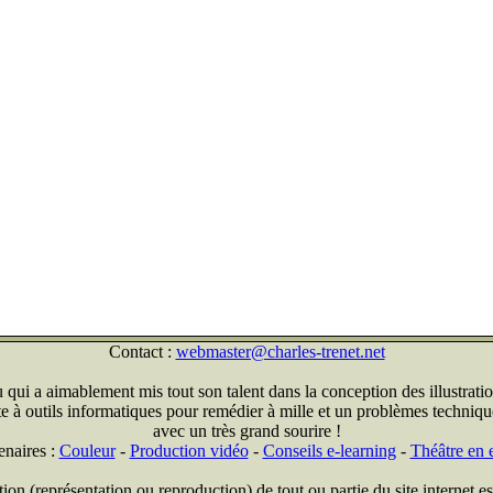
Contact :
webmaster@charles-trenet.net
qui a aimablement mis tout son talent dans la conception des illustratio
ite à outils informatiques pour remédier à mille et un problèmes technique
avec un très grand sourire !
enaires :
Couleur
-
Production vidéo
-
Conseils e-learning
-
Théâtre en e
on (représentation ou reproduction) de tout ou partie du site internet est