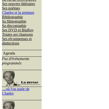
Ses oeuvres littéraires
Ses poèmes
Charles et la peinture
Bibliographie
Sa filmographie
Sa discographie
Ses DVD et BluRay
Toutes ses chansons
Ses récompenses et
distinctions
Agenda
Pas d'événements
programmés
....où l'on parle de
Charles