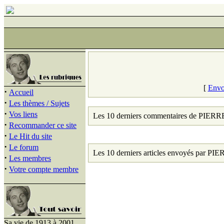
[
Envo
·
Accueil
·
Les thèmes / Sujets
·
Vos liens
Les 10 derniers commentaires de PI
·
Recommander ce site
·
Le Hit du site
·
Le forum
Les 10 derniers articles envoyés par
·
Les membres
·
Votre compte membre
Sa vie de 1913 à 2001