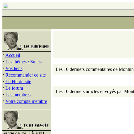
·
Accueil
·
Les thèmes / Sujets
·
Vos liens
Les 10 derniers commentaires de Montu
·
Recommander ce site
·
Le Hit du site
·
Le forum
Les 10 derniers articles envoyés par Mo
·
Les membres
·
Votre compte membre
Sa vie de 1913 à 2001