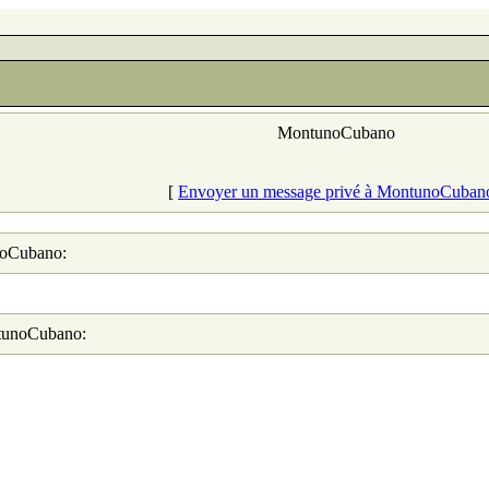
MontunoCubano
[
Envoyer un message privé à MontunoCuban
noCubano:
ntunoCubano: