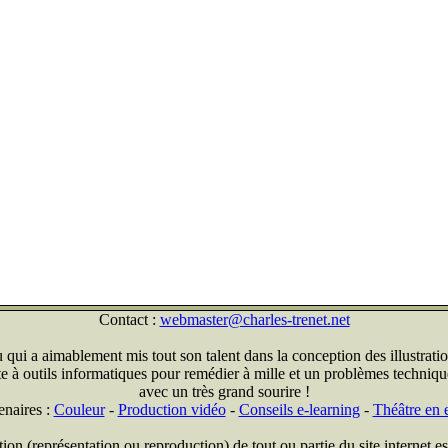
Contact :
webmaster@charles-trenet.net
qui a aimablement mis tout son talent dans la conception des illustratio
ite à outils informatiques pour remédier à mille et un problèmes technique
avec un très grand sourire !
enaires :
Couleur
-
Production vidéo
-
Conseils e-learning
-
Théâtre en e
on (représentation ou reproduction) de tout ou partie du site internet est