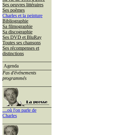
Ses oeuvres littéraires
Ses poèmes
Charles et la peinture
Bibliographie
Sa filmographie
Sa discographie
Ses DVD et BluRay
Toutes ses chansons
Ses récompenses et
distinctions
Agenda
Pas d'événements
programmés
....où l'on parle de
Charles