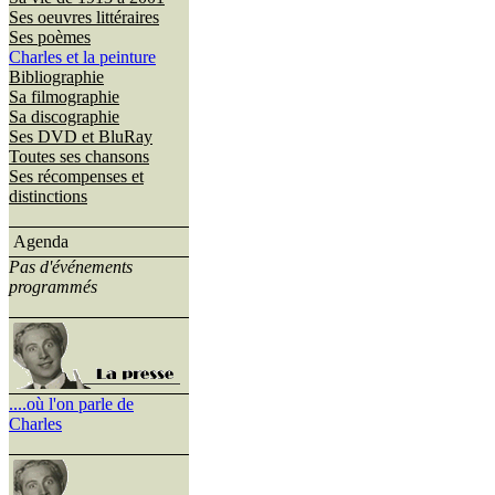
Ses oeuvres littéraires
Ses poèmes
Charles et la peinture
Bibliographie
Sa filmographie
Sa discographie
Ses DVD et BluRay
Toutes ses chansons
Ses récompenses et
distinctions
Agenda
Pas d'événements
programmés
....où l'on parle de
Charles