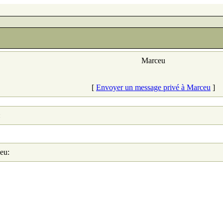
Marceu
[
Envoyer un message privé à Marceu
]
:
eu: