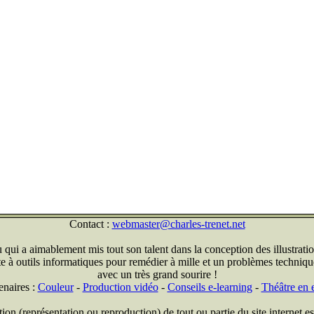
Contact :
webmaster@charles-trenet.net
qui a aimablement mis tout son talent dans la conception des illustratio
ite à outils informatiques pour remédier à mille et un problèmes technique
avec un très grand sourire !
enaires :
Couleur
-
Production vidéo
-
Conseils e-learning
-
Théâtre en e
on (représentation ou reproduction) de tout ou partie du site internet est