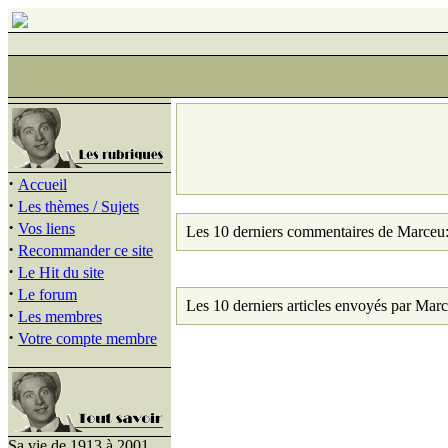
·
Accueil
·
Les thèmes / Sujets
·
Vos liens
Les 10 derniers commentaires de Marceu
·
Recommander ce site
·
Le Hit du site
·
Le forum
Les 10 derniers articles envoyés par Marc
·
Les membres
·
Votre compte membre
Sa vie de 1913 à 2001