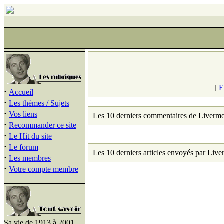
[
E
·
Accueil
·
Les thèmes / Sujets
·
Vos liens
Les 10 derniers commentaires de Liverm
·
Recommander ce site
·
Le Hit du site
·
Le forum
Les 10 derniers articles envoyés par Liv
·
Les membres
·
Votre compte membre
Sa vie de 1913 à 2001