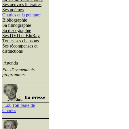
Ses oeuvres littéraires
Ses poèmes
Charles et la peinture
Bibliographie
Sa filmographie
Sa discographie
Ses DVD et BluRay
Toutes ses chansons
Ses récompenses et
distinctions
Agenda
Pas d'événements
programmés
....où l'on parle de
Charles