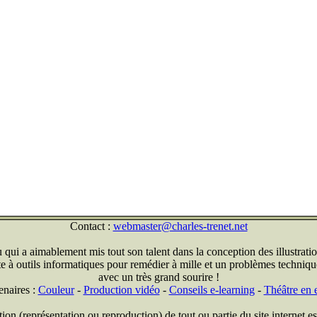
Contact :
webmaster@charles-trenet.net
qui a aimablement mis tout son talent dans la conception des illustratio
ite à outils informatiques pour remédier à mille et un problèmes technique
avec un très grand sourire !
enaires :
Couleur
-
Production vidéo
-
Conseils e-learning
-
Théâtre en e
on (représentation ou reproduction) de tout ou partie du site internet est