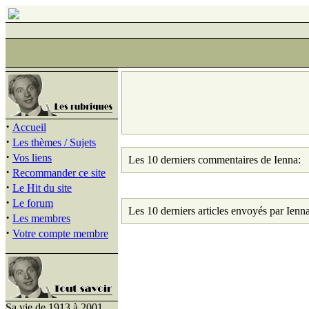
·
Accueil
·
Les thèmes / Sujets
·
Vos liens
Les 10 derniers commentaires de Ienna:
·
Recommander ce site
·
Le Hit du site
·
Le forum
Les 10 derniers articles envoyés par Ienna
·
Les membres
·
Votre compte membre
Sa vie de 1913 à 2001