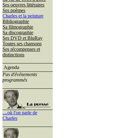
Ses oeuvres littéraires
Ses poèmes
Charles et la peinture
Bibliographie
Sa filmographie
Sa discographie
Ses DVD et BluRay
Toutes ses chansons
Ses récompenses et
distinctions
Agenda
Pas d'événements
programmés
....où l'on parle de
Charles