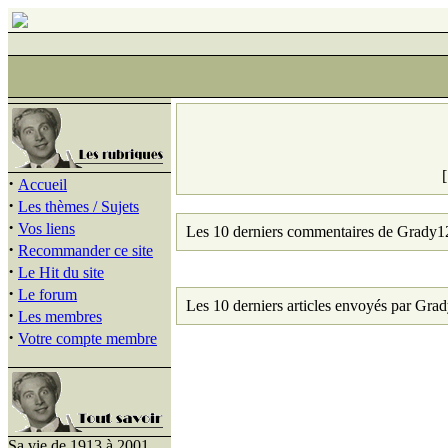
·
Accueil
·
Les thèmes / Sujets
·
Vos liens
Les 10 derniers commentaires de Grady1
·
Recommander ce site
·
Le Hit du site
·
Le forum
Les 10 derniers articles envoyés par Gra
·
Les membres
·
Votre compte membre
Sa vie de 1913 à 2001