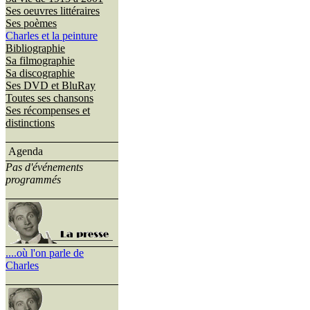
Ses oeuvres littéraires
Ses poèmes
Charles et la peinture
Bibliographie
Sa filmographie
Sa discographie
Ses DVD et BluRay
Toutes ses chansons
Ses récompenses et
distinctions
Agenda
Pas d'événements
programmés
....où l'on parle de
Charles