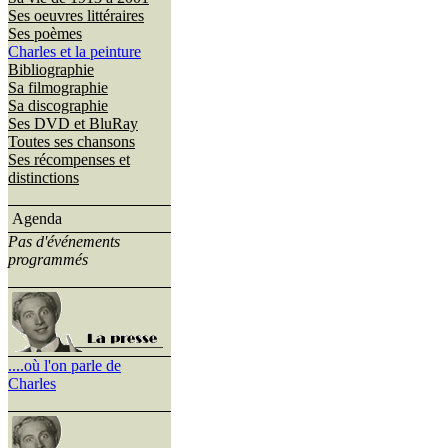
Ses oeuvres littéraires
Ses poèmes
Charles et la peinture
Bibliographie
Sa filmographie
Sa discographie
Ses DVD et BluRay
Toutes ses chansons
Ses récompenses et
distinctions
Agenda
Pas d'événements
programmés
....où l'on parle de
Charles