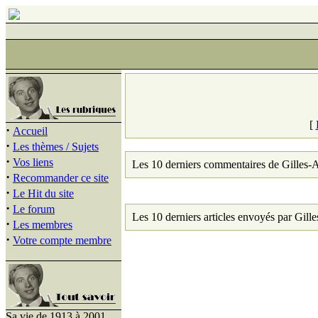
[
·
Accueil
·
Les thèmes / Sujets
·
Vos liens
Les 10 derniers commentaires de Gilles-A
·
Recommander ce site
·
Le Hit du site
·
Le forum
Les 10 derniers articles envoyés par Gille
·
Les membres
·
Votre compte membre
Sa vie de 1913 à 2001