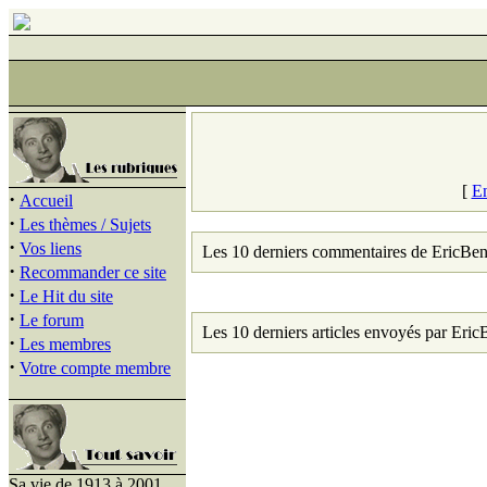
[
En
·
Accueil
·
Les thèmes / Sujets
·
Vos liens
Les 10 derniers commentaires de EricBe
·
Recommander ce site
·
Le Hit du site
·
Le forum
Les 10 derniers articles envoyés par Eri
·
Les membres
·
Votre compte membre
Sa vie de 1913 à 2001