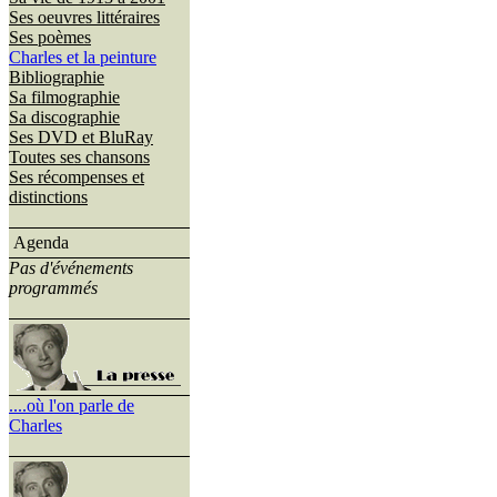
Ses oeuvres littéraires
Ses poèmes
Charles et la peinture
Bibliographie
Sa filmographie
Sa discographie
Ses DVD et BluRay
Toutes ses chansons
Ses récompenses et
distinctions
Agenda
Pas d'événements
programmés
....où l'on parle de
Charles