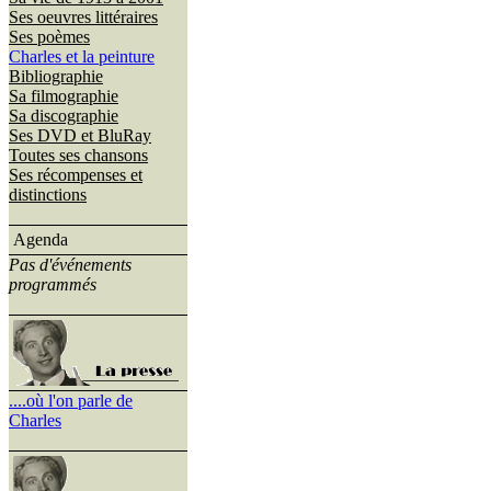
Ses oeuvres littéraires
Ses poèmes
Charles et la peinture
Bibliographie
Sa filmographie
Sa discographie
Ses DVD et BluRay
Toutes ses chansons
Ses récompenses et
distinctions
Agenda
Pas d'événements
programmés
....où l'on parle de
Charles