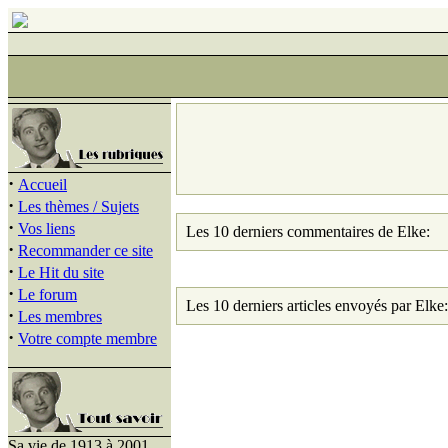
·
Accueil
·
Les thèmes / Sujets
·
Vos liens
Les 10 derniers commentaires de Elke:
·
Recommander ce site
·
Le Hit du site
·
Le forum
Les 10 derniers articles envoyés par Elke:
·
Les membres
·
Votre compte membre
Sa vie de 1913 à 2001