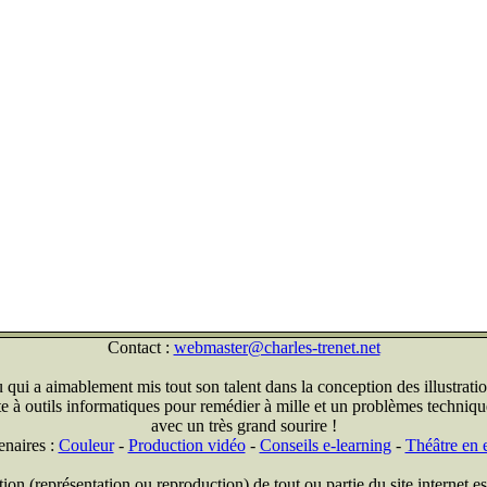
Contact :
webmaster@charles-trenet.net
qui a aimablement mis tout son talent dans la conception des illustratio
ite à outils informatiques pour remédier à mille et un problèmes technique
avec un très grand sourire !
enaires :
Couleur
-
Production vidéo
-
Conseils e-learning
-
Théâtre en e
on (représentation ou reproduction) de tout ou partie du site internet est