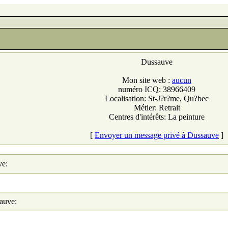
Dussauve
Mon site web :
aucun
numéro ICQ: 38966409
Localisation: St-J?r?me, Qu?bec
Métier: Retrait
Centres d'intérêts: La peinture
[
Envoyer un message privé à Dussauve
]
ve:
sauve: