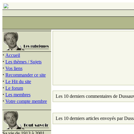
·
Accueil
·
Les thèmes / Sujets
·
Vos liens
·
Recommander ce site
·
Le Hit du site
·
Le forum
·
Les membres
Les 10 derniers commentaires de Dussau
·
Votre compte membre
Les 10 derniers articles envoyés par Dus
Sa vie de 1913 à 2001