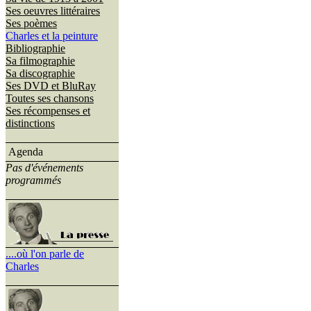
Ses oeuvres littéraires
Ses poèmes
Charles et la peinture
Bibliographie
Sa filmographie
Sa discographie
Ses DVD et BluRay
Toutes ses chansons
Ses récompenses et
distinctions
Agenda
Pas d'événements
programmés
....où l'on parle de
Charles