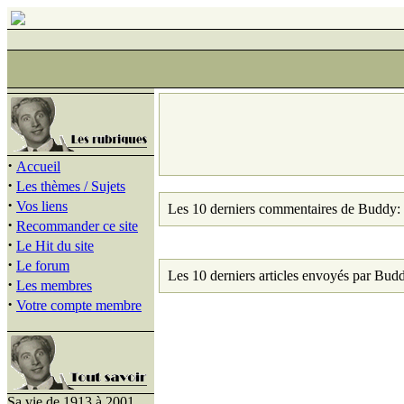
·
Accueil
·
Les thèmes / Sujets
·
Vos liens
Les 10 derniers commentaires de Buddy:
·
Recommander ce site
·
Le Hit du site
·
Le forum
Les 10 derniers articles envoyés par Bud
·
Les membres
·
Votre compte membre
Sa vie de 1913 à 2001