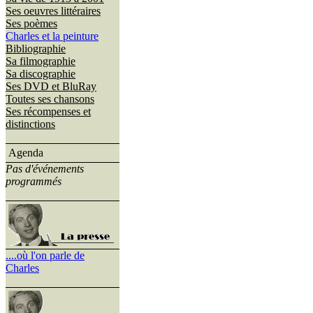
Ses oeuvres littéraires
Ses poèmes
Charles et la peinture
Bibliographie
Sa filmographie
Sa discographie
Ses DVD et BluRay
Toutes ses chansons
Ses récompenses et
distinctions
Agenda
Pas d'événements
programmés
....où l'on parle de
Charles