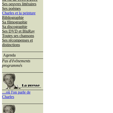
Ses oeuvres littéraires
Ses poèmes
Charles et la peinture
Bibliographie
Sa filmographie
Sa discographie
Ses DVD et BluRay
Toutes ses chansons
Ses récompenses et
distinctions
Agenda
Pas d'événements
programmés
....où l'on parle de
Charles