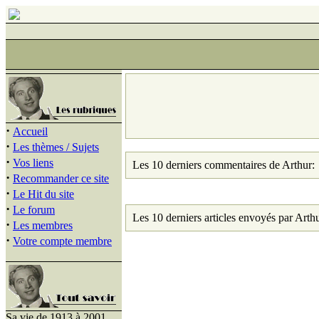
·
Accueil
·
Les thèmes / Sujets
·
Vos liens
Les 10 derniers commentaires de Arthur:
·
Recommander ce site
·
Le Hit du site
·
Le forum
Les 10 derniers articles envoyés par Arthu
·
Les membres
·
Votre compte membre
Sa vie de 1913 à 2001