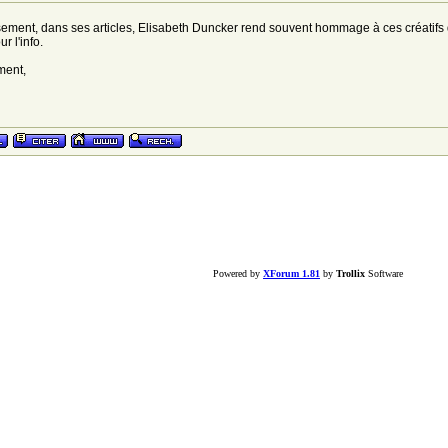
ment, dans ses articles, Elisabeth Duncker rend souvent hommage à ces créatifs 
r l'info.
ment,
Powered by
XForum 1.81
by
Trollix
Software