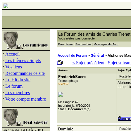
Le Forum des amis de Charles Trenet
Vous n'êtes pas connecté
Enregistrer
|
Rechercher
|
Messages du Jour
·
Accueil
Accueil du Forum
>
Général
> Alphonse Mas
·
Les thèmes / Sujets
< Sujet précédent
Sujet suivan
·
Vos liens
Auteur:
Sujet: Alp
·
Recommander ce site
FrederickSucre
Posté le
·
Le Hit du site
Trenetophage
Alphonse
·
Le forum
Lui qui 
·
Les membres
·
Votre compte membre
Messages: 42
Inscrit(e) le: 6/10/2009
Statut:
Déconnecté(e)
Dominic
Posté le
Sa vie de 1913 à 2001