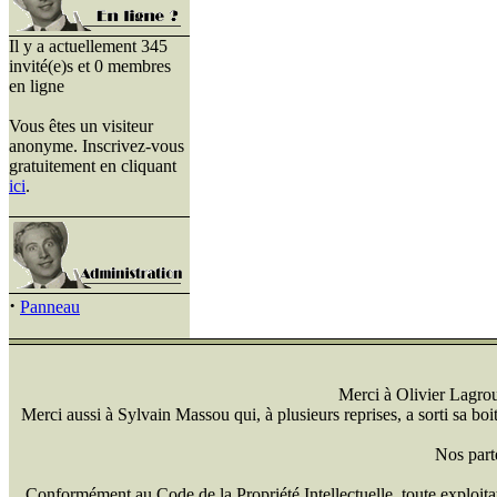
Il y a actuellement 345
invité(e)s et 0 membres
en ligne
Vous êtes un visiteur
anonyme. Inscrivez-vous
gratuitement en cliquant
ici
.
·
Panneau
Merci à Olivier Lagrou 
Merci aussi à Sylvain Massou qui, à plusieurs reprises, a sorti sa bo
Nos part
Conformément au Code de la Propriété Intellectuelle, toute exploitati