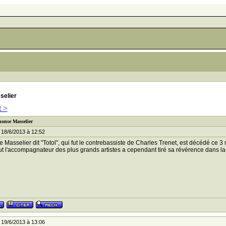
selier
t >
honse Masselier
 18/6/2013 à 12:52
 Masselier dit "Totol", qui fut le contrebassiste de Charles Trenet, est décédé ce 3 
fut l'accompagnateur des plus grands artistes a cependant tiré sa révérence dans la 
 19/6/2013 à 13:06