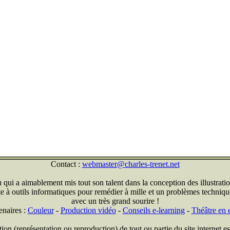
Contact :
webmaster@charles-trenet.net
qui a aimablement mis tout son talent dans la conception des illustratio
ite à outils informatiques pour remédier à mille et un problèmes technique
avec un très grand sourire !
enaires :
Couleur
-
Production vidéo
-
Conseils e-learning
-
Théâtre en e
on (représentation ou reproduction) de tout ou partie du site internet est