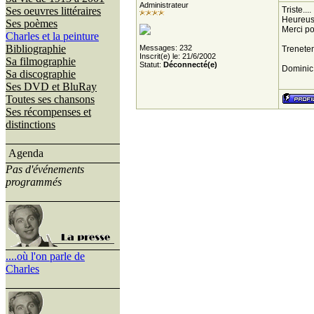
Administrateur
Ses oeuvres littéraires
Triste....
Heureuse
Ses poèmes
Merci pou
Charles et la peinture
Bibliographie
Messages: 232
Trenete
Inscrit(e) le: 21/6/2002
Sa filmographie
Statut:
Déconnecté(e)
Dominic
Sa discographie
Ses DVD et BluRay
Toutes ses chansons
Ses récompenses et
distinctions
Agenda
Pas d'événements
programmés
....où l'on parle de
Charles