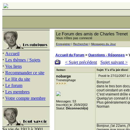
Le Forum des amis de Charles Trenet
Vous n'êtes pas connecté
Enregistrer
|
Rechercher
|
Messages du Jour
·
Accueil
Accueil du Forum
>
Questions - Réponses
> Y
·
Les thèmes / Sujets
< Sujet précédent
Sujet suivant >
·
Vos liens
Auteur:
Sujet: Y'a d'la joie disco!
·
Recommander ce site
nobarge
Posté le 27/11/2007 à 
·
Le Hit du site
Trenetophage
Bonjour!
·
Le forum
dans le tres bon docu
court oinstant un ext
·
Les membres
C'est vraiment drôle 
·
Votre compte membre
Quelqu'un connait il s
Messages: 53
Plus généralement qu
Inscrit(e) le: 25/9/2002
Norman
Statut:
Déconnecté(e)
________________
Bonjour, j'ai 22ans, 
Sa vie de 1913 à 2001
j'espere que nous donn