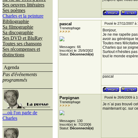
Ses oeuvres littéraires
Ses poèmes
Charles et la peinture
Bibliographie
pascal
Posté le 27/11/2007 à 
Sa filmographie
Trenetophage
Bonjour,
Sa discographie
Je ne me rapelle pas 
Ses DVD et BluRay
avoir au générique l
Toutes ses chansons
Toutes mes félicitati
Messages: 66
Charles qui se joigne
Ses récompenses et
Inscrit(e) le: 25/9/2002
Surtout n'hésites pas
distinctions
Statut:
Déconnecté(e)
tout le monde espère 
Agenda
________________
Pas d'événements
pascal
programmés
Perpignan
Posté le 26/6/2009 à 1
Trenetophage
Je n´ai pas trouvé cett
maintenant qc. sur c
....où l'on parle de
Charles
Messages: 130
Inscrit(e) le: 7/2/2006
Statut:
Déconnecté(e)