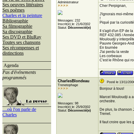
Administrateur
Ses oeuvres littéraires
Cher Perpignan,
Ses poèmes
J'ignorais moi-même 
Charles et la peinture
!
Bibliographie
Messages: 232
Piqué par la curiosit
Inscrit(e) le: 21/6/2002
Sa filmographie
Statut:
Déconnecté(e)
Il s'agit d'un EP de l
Sa discographie
REF 432.085 / Année
Ses DVD et BluRay
Mouloudji y interprêt
Toutes ses chansons
Pauvre Georges-And
Ses récompenses et
En tournée
J'ai perdu la veste
distinctions
Les corbeaux
C'est le Rhône qui r
Agenda
Pas d'événements
programmés
CharlesBlondeau
Posté le 13/11/200
Trenetophage
Bonjour à tous!
Marcel Mouloudji a a
orchestre.
Messages: 98
Inscrit(e) le: 25/9/2002
....où l'on parle de
De plus, la chanson J
Statut:
Déconnecté(e)
Trenet.
Charles
Il faut croire que les 