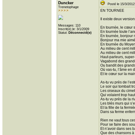
Duncker
Posté le 15/3/2012
Trenetophage
EN TOURNEE
Il existe deux versio
Messages: 110
En tournée, le cœur
Inscrit(e) le: 3/1/2009
En tournée toute l’a
Statut:
Déconnecté(e)
En tournée, bonjour
Bonjour ma mie aimé
En tournée du Moye
Au milieu de cent mil
Au milieu de cent mil
Haut-parleurs, super
Vagabond des grand
Ou bandit des grand
Où vas-tu, l’âme en 
Et le cœur sur la mai
As-tu vu près de l’est
Le soir qui tombait tro
Les oiseaux du cimet
Qui volaient trop hau
As-tu vu près de la ri
Les blés murs qui s’
Et la fille de la fermiè
Dans sa ferme enfer
Rien ne vaut tous ce
Pour se faire des so
Et n’avoir dans ses 
Que des chansons à f