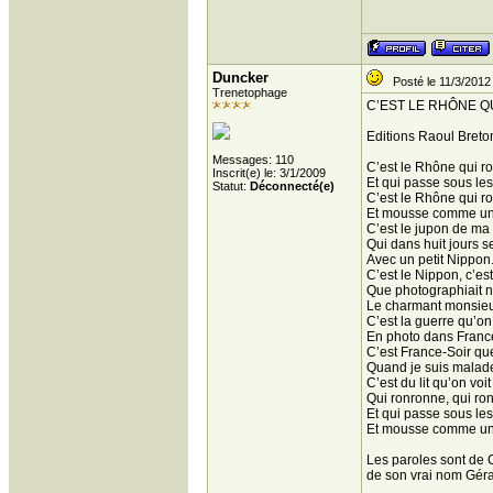
Duncker
Posté le 11/3/2012
Trenetophage
C’EST LE RHÔNE 
Editions Raoul Breto
Messages: 110
C’est le Rhône qui r
Inscrit(e) le: 3/1/2009
Et qui passe sous le
Statut:
Déconnecté(e)
C’est le Rhône qui r
Et mousse comme un
C’est le jupon de ma
Qui dans huit jours s
Avec un petit Nippon
C’est le Nippon, c’est
Que photographiait 
Le charmant monsie
C’est la guerre qu’on
En photo dans France
C’est France-Soir que
Quand je suis malade 
C’est du lit qu’on voi
Qui ronronne, qui ro
Et qui passe sous le
Et mousse comme un
Les paroles sont de 
de son vrai nom Géra