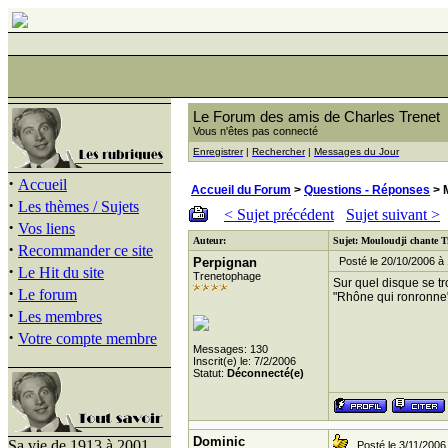
Le Forum des amis de Charles Trenet
Vous n'êtes pas connecté
Enregistrer
|
Rechercher
|
Messages du Jour
·
Accueil
Accueil du Forum
>
Questions - Réponses
> M
·
Les thèmes / Sujets
< Sujet précédent
Sujet suivant >
·
Vos liens
Auteur:
Sujet: Mouloudji chante T
·
Recommander ce site
Perpignan
Posté le 20/10/2006 à 
·
Le Hit du site
Trenetophage
Sur quel disque se t
·
Le forum
"Rhône qui ronronne"
·
Les membres
·
Votre compte membre
Messages: 130
Inscrit(e) le: 7/2/2006
Statut:
Déconnecté(e)
Dominic
Sa vie de 1913 à 2001
Posté le 3/11/2006