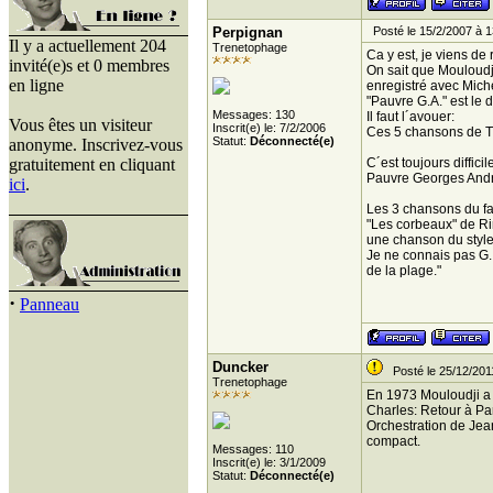
Perpignan
Posté le 15/2/2007 à 1
Il y a actuellement 204
Trenetophage
Ca y est, je viens de
invité(e)s et 0 membres
On sait que Mouloudj
en ligne
enregistré avec Mich
"Pauvre G.A." est le
Messages: 130
Il faut l´avouer:
Vous êtes un visiteur
Inscrit(e) le: 7/2/2006
Ces 5 chansons de Tr
Statut:
Déconnecté(e)
anonyme. Inscrivez-vous
gratuitement en cliquant
C´est toujours diffic
Pauvre Georges André 
ici
.
Les 3 chansons du fac
"Les corbeaux" de Rim
une chanson du style 
Je ne connais pas G.
de la plage."
·
Panneau
Duncker
Posté le 25/12/201
Trenetophage
En 1973 Mouloudji a so
Charles: Retour à Par
Orchestration de Jean
compact.
Messages: 110
Inscrit(e) le: 3/1/2009
Statut:
Déconnecté(e)