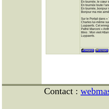
En tournée, le cœur
En tournée toute l’a
En tournée, bonjour
Bonjour ma mie aimé
Sur le Portail dans 
Charles lui-même sur 
Luypaerts. Cet enregi
Pathé Marconi « Antho
titres : Mon vieil At
Luypaerts.
Contact :
webmast