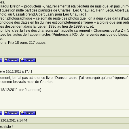
es.
Raoul Breton « producteur », naturellement il était éditeur de musique, et pas un mo
est question nulle part des pianistes de Charles : Léo Chauliac, Henri Leca, Albert 
oto, où Cassati prend Albert Lasry pour Léo Chauliac !
édit photographique – ce sont du reste des photos que l’on a déjà vues dans d’aut
ronologie des dates en fin du livre est complètement erronée – à croire que son ordin
es descendent dans la rue, en 1996 au lieu de 1999, etc. etc.
comble, c’est la liste des chansons qu’il appelle carrément « Chansons de A à Z « (ce
 avec les fautes de frappe intactes (Printemps à ROI, Je ne vends pas que du bl
e.
tions. Prix 18 euro, 217 pages.
 le 18/12/2011 à 17:41
ment, je n’ai pas acheter ce livre ! Dans un autre, j’ai remarqué qu’une “réponse” su
té comme les vrais mots de Charles.
e 18/12/2011 par Jeannette]
 22/12/2011 à 14:44
 triste !