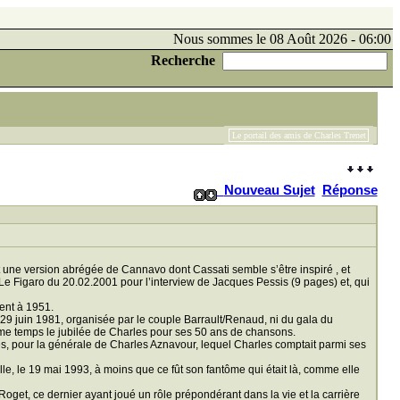
Nous sommes le 08 Août 2026 - 06:00
Recherche
Le portail des amis de Charles Trenet
Nouveau Sujet
Réponse
 une version abrégée de Cannavo dont Cassati semble s’être inspiré , et
e Figaro du 20.02.2001 pour l’interview de Jacques Pessis (9 pages) et, qui
ent à 1951.
 29 juin 1981, organisée par le couple Barrault/Renaud, ni du gala du
 temps le jubilée de Charles pour ses 50 ans de chansons.
ès, pour la générale de Charles Aznavour, lequel Charles comptait parmi ses
le, le 19 mai 1993, à moins que ce fût son fantôme qui était là, comme elle
get, ce dernier ayant joué un rôle prépondérant dans la vie et la carrière