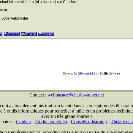
urtant tellement à dire (et à écouter) sur Charles !!!
ment,
, votre webmaster
Powered by
XForum 1.81
by
Trollix
Software
Contact :
webmaster@charles-trenet.net
qui a aimablement mis tout son talent dans la conception des illustratio
ite à outils informatiques pour remédier à mille et un problèmes technique
avec un très grand sourire !
enaires :
Couleur
-
Production vidéo
-
Conseils e-learning
-
Théâtre en e
on (représentation ou reproduction) de tout ou partie du site internet est