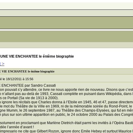
 UNE VIE ENCHANTEE le énième biographie
t >
E VIE ENCHANTEE le énième biographie
 le 18/12/2011 à 15:56
 ENCHANTEE par Sandro Cassati
 pouvait s’y attendre, ce livre ne nous apporte rien de nouveau. Disons que c’est
n’allant pas au-delà de 1993, Cassati complète en puisant dans Wikipédia, dans L
ns ce Portail (Sa vie de 1913 à 2000).
 ignore les récitals que Charles donna à l’Etoile en 1945, 46 et 47, passe directem
le mot du Théâtre de la Ville en 1969, ni de la mémorable soirée du Rond-Point, le
ne Mumm, le 26 septembre 1987, au Théâtre des Champs-Elysées, qui fut en même
 plus sur son ultime apparition en public, le 24 octobre 2000 au Palais des Congr
solument en proclamant que Marlène Dietrich était parmi les invités à l’Opéra Bastil
dée l’année d’avant !
presario ne cite que Gilbert Rozon, ignore donc Emile Hebey et surtout Maurice Ro