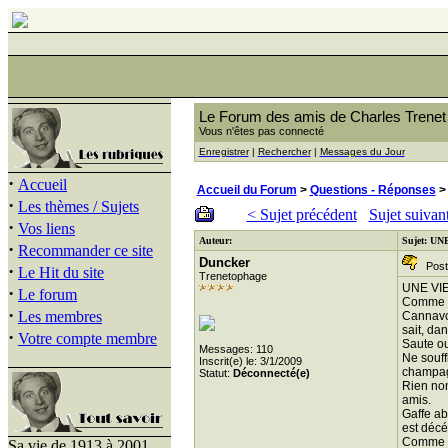
Le Forum des amis de Charles Trenet
Vous n'êtes pas connecté
Enregistrer
|
Rechercher
|
Messages du Jour
·
Accueil
Accueil du Forum
>
Questions - Réponses
>
·
Les thèmes / Sujets
< Sujet précédent
Sujet suivan
·
Vos liens
Auteur:
Sujet: UN
·
Recommander ce site
Duncker
Posté
·
Le Hit du site
Trenetophage
UNE VIE
·
Le forum
Comme on
·
Les membres
Cannavo 
sait, da
·
Votre compte membre
Saute ou
Messages: 110
Ne souff
Inscrit(e) le: 3/1/2009
champag
Statut:
Déconnecté(e)
Rien non
amis.
Gaffe ab
est décé
Comme im
Sa vie de 1913 à 2001