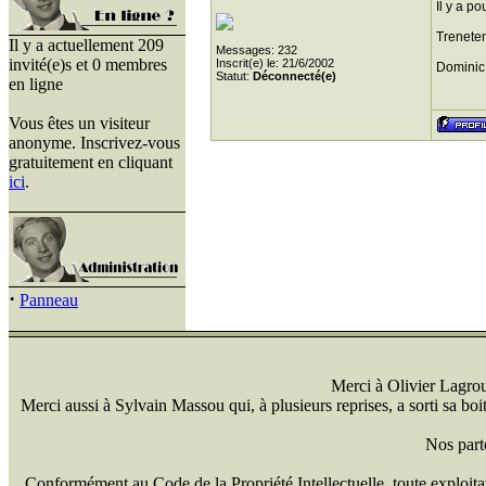
Il y a po
Trenete
Il y a actuellement 209
Messages: 232
invité(e)s et 0 membres
Inscrit(e) le: 21/6/2002
Dominic
Statut:
Déconnecté(e)
en ligne
Vous êtes un visiteur
anonyme. Inscrivez-vous
gratuitement en cliquant
ici
.
·
Panneau
Merci à Olivier Lagrou 
Merci aussi à Sylvain Massou qui, à plusieurs reprises, a sorti sa bo
Nos part
Conformément au Code de la Propriété Intellectuelle, toute exploitati