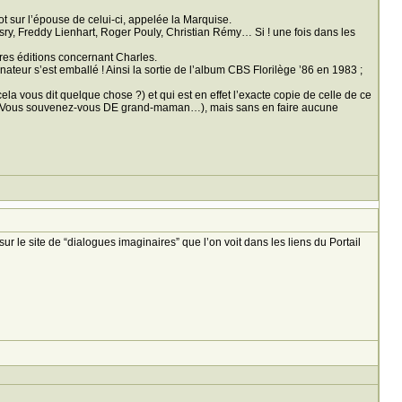
t sur l’épouse de celui-ci, appelée la Marquise.
Lasry, Freddy Lienhart, Roger Pouly, Christian Rémy… Si ! une fois dans les
res éditions concernant Charles.
ateur s’est emballé ! Ainsi la sortie de l’album CBS Florilège ’86 en 1983 ;
la vous dit quelque chose ?) et qui est en effet l’exacte copie de celle de ce
ues, Vous souvenez-vous DE grand-maman…), mais sans en faire aucune
r le site de “dialogues imaginaires” que l’on voit dans les liens du Portail