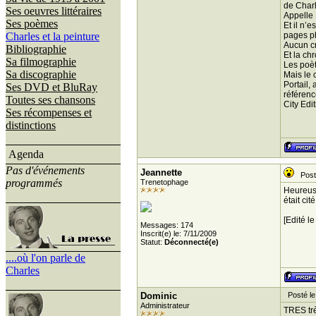
de Charl
Ses oeuvres littéraires
Appelle 
Ses poèmes
Et il n’
Charles et la peinture
pages ph
Aucun cr
Bibliographie
Et la ch
Sa filmographie
Les poèt
Sa discographie
Mais le 
Portail,
Ses DVD et BluRay
référenc
Toutes ses chansons
City Edi
Ses récompenses et
distinctions
Agenda
Pas d'événements
Jeannette
Posté
programmés
Trenetophage
Heureuse
était ci
[Edité l
Messages: 174
Inscrit(e) le: 7/11/2009
Statut:
Déconnecté(e)
....où l'on parle de
Charles
Dominic
Posté le
Administrateur
TRES très