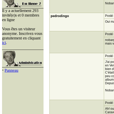
Nobar
Il y a actuellement 293
invité(e)s et 0 membres
pedrodingo
Posté 
en ligne
Oui mai
Vous êtes un visiteur
anonyme. Inscrivez-vous
Posté 
gratuitement en cliquant
nobarg
ici
.
mais v
Posté 
J'ai p
en Ven
bien d
·
Panneau
C'étai
peu co
album q
Depuis
Nobar
Posté 
Ah! ou
Carave