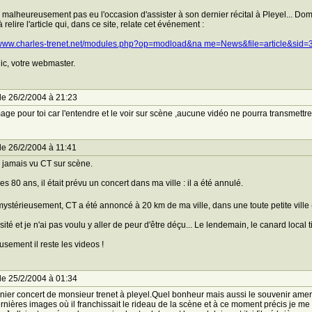
i malheureusement pas eu l'occasion d'assister à son dernier récital à Pleyel... Do
à relire l'article qui, dans ce site, relate cet événement :
//www.charles-trenet.net/modules.php?op=modload&na me=News&file=article&si
c, votre webmaster.
le 26/2/2004 à 21:23
e pour toi car l'entendre et le voir sur scène ,aucune vidéo ne pourra transmettre 
le 26/2/2004 à 11:41
i jamais vu CT sur scène.
es 80 ans, il était prévu un concert dans ma ville : il a été annulé.
mystérieusement, CT a été annoncé à 20 km de ma ville, dans une toute petite ville 
ésité et je n'ai pas voulu y aller de peur d'être déçu... Le lendemain, le canard local t
sement il reste les videos !
le 25/2/2004 à 01:34
nier concert de monsieur trenet à pleyel.Quel bonheur mais aussi le souvenir amer 
rnières images où il franchissait le rideau de la scène et à ce moment précis je me