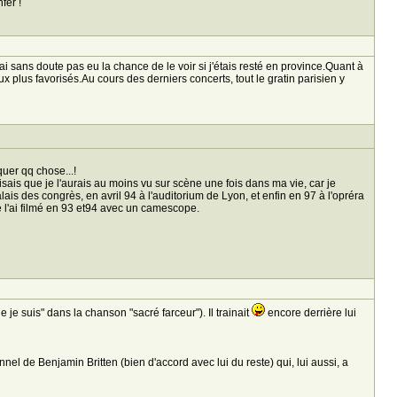
fer !
rai sans doute pas eu la chance de le voir si j'étais resté en province.Quant à
ux plus favorisés.Au cours des derniers concerts, tout le gratin parisien y
uer qq chose...!
disais que je l'aurais au moins vu sur scène une fois dans ma vie, car je
lais des congrès, en avril 94 à l'auditorium de Lyon, et enfin en 97 à l'opréra
je l'ai filmé en 93 et94 avec un camescope.
e je suis" dans la chanson "sacré farceur"). Il trainait
encore derrière lui
onnel de Benjamin Britten (bien d'accord avec lui du reste) qui, lui aussi, a