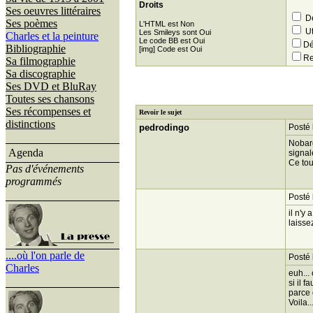
Droits
Ses oeuvres littéraires
Dé
Ses poèmes
L'HTML est Non
Ut
Les Smileys sont Oui
Charles et la peinture
Le code BB est Oui
Dé
Bibliographie
[img] Code est Oui
Re
Sa filmographie
Sa discographie
Ses DVD et BluRay
Toutes ses chansons
Ses récompenses et
Revoir le sujet
distinctions
pedrodingo
Posté 
Nobarg
Agenda
signal
Ce tou
Pas d'événements
programmés
Posté 
il n'y
laisse
....où l'on parle de
Posté 
Charles
euh...
si il 
parce 
Voila.