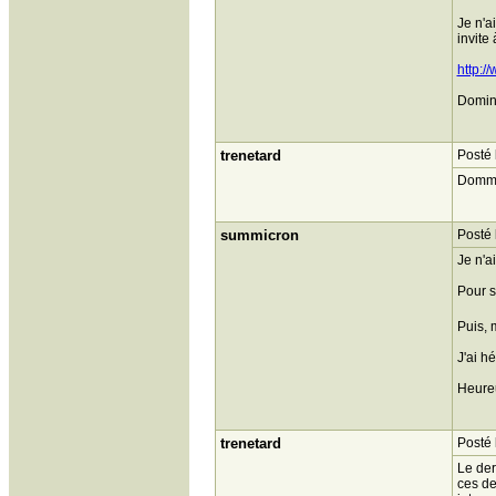
Je n'a
invite 
http:
Domini
trenetard
Posté 
Dommag
summicron
Posté 
Je n'a
Pour s
Puis, 
J'ai h
Heureu
trenetard
Posté 
Le der
ces de