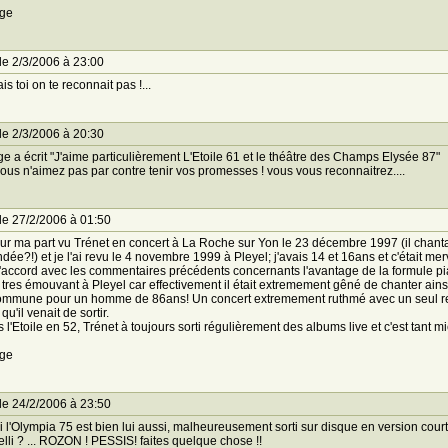
ge
le 2/3/2006 à 23:00
s toi on te reconnait pas !...
le 2/3/2006 à 20:30
e a écrit "J'aime particulièrement L'Etoile 61 et le théâtre des Champs Elysée 87"
ous n'aimez pas par contre tenir vos promesses ! vous vous reconnaitrez....
le 27/2/2006 à 01:50
our ma part vu Trénet en concert à La Roche sur Yon le 23 décembre 1997 (il chantai
dée?!) et je l'ai revu le 4 novembre 1999 à Pleyel; j'avais 14 et 16ans et c'était mer
'accord avec les commentaires précédents concernants l'avantage de la formule pi
t tres émouvant à Pleyel car effectivement il était extremement gêné de chanter ains
mmune pour un homme de 86ans! Un concert extremement ruthmé avec un seul regr
u'il venait de sortir.
 l'Etoile en 52, Trénet à toujours sorti régulièrement des albums live et c'est tant 
ge
le 24/2/2006 à 23:50
i l'Olympia 75 est bien lui aussi, malheureusement sorti sur disque en version courte
lli ? ... ROZON ! PESSIS! faites quelque chose !!