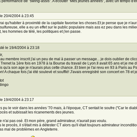
la performance de "swing-assis". A écouter "Mes jeunes années", avec un tempo d'en
le 20/4/2004 à 23:45
 vrai qu'habiter à proximité de la capitale favorise les choses.Et je pense que je n'au
 sulfureuse, elle a eu un effet sur le public populaire mais ass ez peu dans les milie
it, les hommes de télé, les politiques et j'en passe.
té le 19/4/2004 à 23:18
r,
u membre inscrit j'ai un peu de mal à passer un message... je dois oublier de clicq
u Trenet la 1ère fois en 1978 à la Bourse du travail de Lyon.Il avait 65 ans et je me 
s qu'a son age je n'aurais plus cette chance..Et bien je l'ai revu en 93 à Paris au Pa
n! A chaque fois j'ai été soulevé et soufflé! J'avais enregistré son concert en 78 et 
tot
dingo
le 19/4/2004 à 23:17
is pu le voir dans les années '70 mais, à l'époque, CT sentait le soufre ("Car le diabl
ocès et subissait les ricanements des jeunes.
je n'ai pas osé. Et mon père, grand admirateur, n'aurait pas voulu.
 le procès, il s'était mis à détester CT alors qu'il était toujours admirateur inconditi
as mal de problèmes en Angleterre.