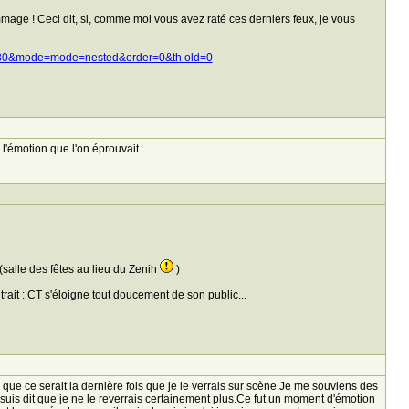
mmage ! Ceci dit, si, comme moi vous avez raté ces derniers feux, je vous
d=30&mode=mode=nested&order=0&th old=0
l'émotion que l'on éprouvait.
(salle des fêtes au lieu du Zenih
)
itrait : CT s'éloigne tout doucement de son public...
que ce serait la dernière fois que je le verrais sur scène.Je me souviens des
 suis dit que je ne le reverrais certainement plus.Ce fut un moment d'émotion