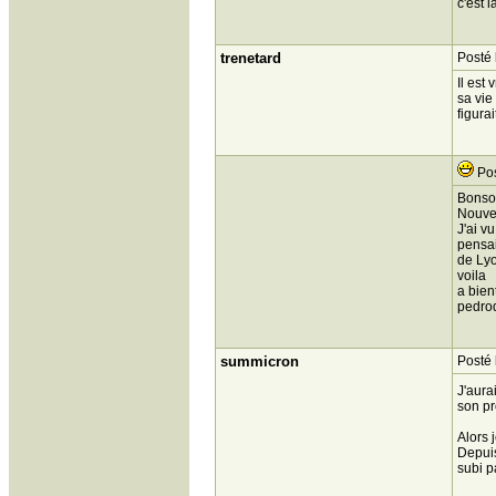
c'est 
trenetard
Posté 
Il est
sa vie
figura
Pos
Bonsoi
Nouvea
J'ai v
pensai
de Lyo
voila
a bien
pedro
summicron
Posté 
J'aura
son pr
Alors 
Depuis
subi p