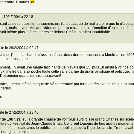
mprendre, Charles
le 19/4/2004 à 22:18
isant ces quelques lignes,summicron, j'ai beaucoup de mal à croire que tu n'aies j
laisir, mais le voir...Aucune vidéo ne pourra retransmettre l'émotion d'un concert, m
avait même plus la force de rester debout.Ce fut un adieu inoubliable.
té le 29/2/2004 à 02:47
à moi, j'ai eu la chance d'assister à ses deux derniers concerts à Montréal, en 1993 e
dent dans la rue.
ment, il y avait une magie fascinante (je n'avais que 15, puis 18 ans!!) à voir ce 
ux, mettre dans sa poche toute cette salle garnie du gratin artistique et politique, 
DeLorimier quarante ans auparavant!
olte, il s'était même moqué de s'être retrouvé par terre, après avoir buté sur un hau
harles...
s
té le 27/2/2004 à 23:40
ir de 1987, j'ai eu la grande chance de voir plusieurs fois le grand Charles sur scèn
rture du Festival de Jean-Claude Brialy. Ce furent toujours de très grands moments ca
ion était totale avec le public qui en oubliait jusqu'à l'âge de l'artiste. Trenet a
s enregistrements.