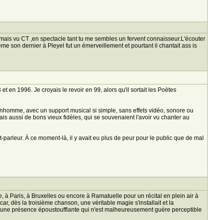
amais vu CT ,en spectacle tant tu me sembles un fervent connaisseur.L'écouter
ême son dernier à Pleyel fut un émerveillement et pourtant il chantait ass is
t en 1996. Je croyais le revoir en 99, alors qu'il sortait les Poètes
bonhomme, avec un support musical si simple, sans effets vidéo, sonore ou
mais aussi de bons vieux fidèles, qui se souvenaient l'avoir vu chanter au
t-parleur. À ce moment-là, il y avait eu plus de peur pour le public que de mal
e, à Paris, à Bruxelles ou encore à Ramatuelle pour un récital en plein air à
r, dès la troisième chanson, une véritable magie s'installait et la
vait une présence époustoufflante qui n'est malheureusement guère perceptible