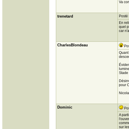
Va co
trenetard
Posté 
En rel
quel p
car n'
CharlesBlondeau
Pos
Quant 
descen
Évidem
lumine
Stade 
Désinv
pour C
Nicola
Dominic
Pos
A part
l'ouve
commun
sur le