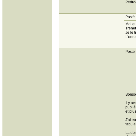
Pedro
Posté 
Moi qu
Trenet
Je le 
L'enre
Posté 
Bonsoi
Il y a
publié
et plu
J'ai e
fabule
La der