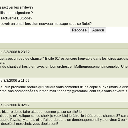
sactiver les smileys?
iliser une signature ?
sactiver le BBCode?
cevoir un email lors d'un nouveau message sous ce Sujet?
le 3/3/2006 à 23:12
e, avec un peu de chance "l'Etoile 61" est encore trouvable dans les foires aux disqu
erai.
r de chant est très bien, avec un bon orchestre . Malheureusement incomplet . Une s
le 3/3/2006 à 11:59
 a aucun probleme hormis qu'il faudra vous contenter d'une copie sur k7 (mais le disq
z moi vos coordonnées sur mon mail : nobarge@caramail.com et je vous enverrais 
le 3/3/2006 à 02:17
 c bizarre de se faire attaquer comme ça sur ce site! lol
faut que je m'explique sur ce choix je veux biej le faire: le théâtre des champs 87 car 
que je l'avais, j'y tenais et je l'ai perdu dans un déménagement il y a environ 3 ou
.. désolé si mes choix vous déplaisent!