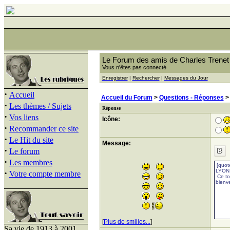
Le Forum des amis de Charles Trenet
Vous n'êtes pas connecté
Enregistrer
|
Rechercher
|
Messages du Jour
·
Accueil
Accueil du Forum
>
Questions - Réponses
·
Les thèmes / Sujets
Réponse
·
Vos liens
Icône:
·
Recommander ce site
·
Le Hit du site
Message:
·
Le forum
·
Les membres
·
Votre compte membre
[
Plus de smilies...
]
Sa vie de 1913 à 2001