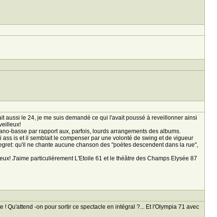
t aussi le 24, je me suis demandé ce qui l'avait poussé à reveillonner ainsi
veilleux!
ano-basse par rapport aux, parfois, lourds arrangements des albums.
i ass is et il semblait le compenser par une volonté de swing et de vigueur
et: qu'il ne chante aucune chanson des "poètes descendent dans la rue",
mieux! J'aime particulièrement L'Etoile 61 et le théâtre des Champs Elysée 87
 ! Qu'attend -on pour sortir ce spectacle en intégral ?... Et l'Olympia 71 avec