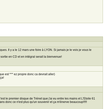
es. Il y a le 12 mars une foire à LYON. Si jamais je le vois je vous le
ortie en CD et en intégral serait la bienvenue!
ue est *** ez propre donc ca devrait aller)
ça!
c'est le premier disque de Trénet que j'ai eu entre les mains et L'Etoile 61
 4ans donc ce n'est plus qu'un souvenir et ça m'énerve beaucoup!!!!!