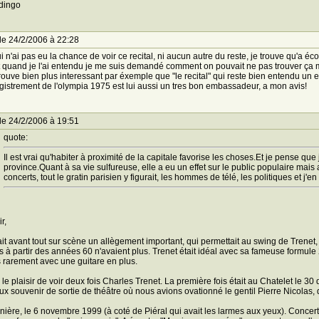
dingo
le 24/2/2006 à 22:28
i n'ai pas eu la chance de voir ce recital, ni aucun autre du reste, je trouve qu'a é
 quand je l'ai entendu je me suis demandé comment on pouvait ne pas trouver ça m
trouve bien plus interessant par éxemple que "le recital" qui reste bien entendu un
gistrement de l'olympia 1975 est lui aussi un tres bon embassadeur, a mon avis!
le 24/2/2006 à 19:51
quote:
Il est vrai qu'habiter à proximité de la capitale favorise les choses.Et je pense que 
province.Quant à sa vie sulfureuse, elle a eu un effet sur le public populaire mais
concerts, tout le gratin parisien y figurait, les hommes de télé, les politiques et j'e
r,
vait avant tout sur scène un allègement important, qui permettait au swing de Tre
s à partir des années 60 n'avaient plus. Trenet était idéal avec sa fameuse formul
s rarement avec une guitare en plus.
u le plaisir de voir deux fois Charles Trenet. La première fois était au Chatelet le 3
ux souvenir de sortie de théâtre où nous avions ovationné le gentil Pierre Nicolas, 
nière, le 6 novembre 1999 (à coté de Piéral qui avait les larmes aux yeux). Concert