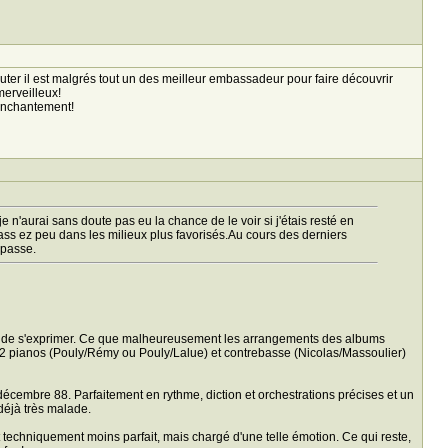
couter il est malgrés tout un des meilleur embassadeur pour faire découvrir
erveilleux!
 enchantement!
je n'aurai sans doute pas eu la chance de le voir si j'étais resté en
 ass ez peu dans les milieux plus favorisés.Au cours des derniers
n passe.
net, de s'exprimer. Ce que malheureusement les arrangements des albums
e 2 pianos (Pouly/Rémy ou Pouly/Lalue) et contrebasse (Nicolas/Massoulier)
0 décembre 88. Parfaitement en rythme, diction et orchestrations précises et un
déjà très malade.
 techniquement moins parfait, mais chargé d'une telle émotion. Ce qui reste,