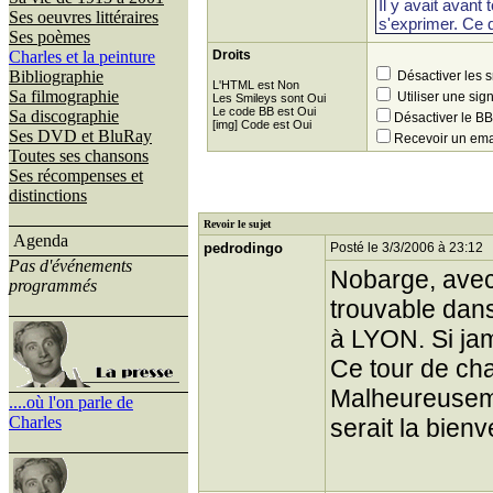
Ses oeuvres littéraires
Ses poèmes
Charles et la peinture
Droits
Bibliographie
Désactiver les 
L'HTML est Non
Sa filmographie
Utiliser une sig
Les Smileys sont Oui
Le code BB est Oui
Sa discographie
Désactiver le 
[img] Code est Oui
Ses DVD et BluRay
Recevoir un ema
Toutes ses chansons
Ses récompenses et
distinctions
Revoir le sujet
Agenda
pedrodingo
Posté le 3/3/2006 à 23:12
Pas d'événements
Nobarge, avec 
programmés
trouvable dans 
à LYON. Si jama
Ce tour de cha
Malheureuseme
....où l'on parle de
Charles
serait la bien