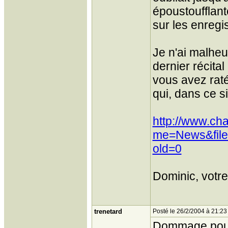
époustoufflan
sur les enregi
Je n'ai malheu
dernier récita
vous avez raté 
qui, dans ce s
http://www.ch
me=News&file
old=0
Dominic, votr
trenetard
Posté le 26/2/2004 à 21:23
Dommage pour t