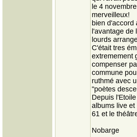
le 4 novembre 
merveilleux!
bien d'accord
l'avantage de 
lourds arrang
C'était tres ém
extremement gê
compenser par
commune pour
ruthmé avec u
"poètes descen
Depuis l'Etoil
albums live et 
61 et le théâ
Nobarge