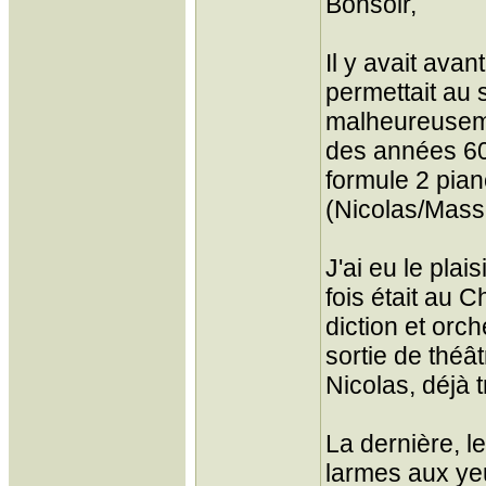
Bonsoir,
Il y avait ava
permettait au 
malheureuseme
des années 60 
formule 2 pia
(Nicolas/Masso
J'ai eu le plai
fois était au 
diction et orc
sortie de théâ
Nicolas, déjà 
La dernière, l
larmes aux ye