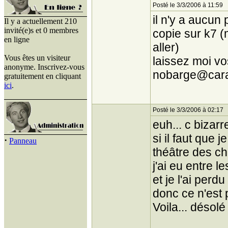
Posté le 3/3/2006 à 11:59
il n'y a aucun
Il y a actuellement 210
invité(e)s et 0 membres
copie sur k7 (
en ligne
aller)
Vous êtes un visiteur
laissez moi v
anonyme. Inscrivez-vous
nobarge@caram
gratuitement en cliquant
ici
.
Posté le 3/3/2006 à 02:17
euh... c bizarr
si il faut que j
·
Panneau
théâtre des ch
j'ai eu entre l
et je l'ai per
donc ce n'est 
Voila... désol