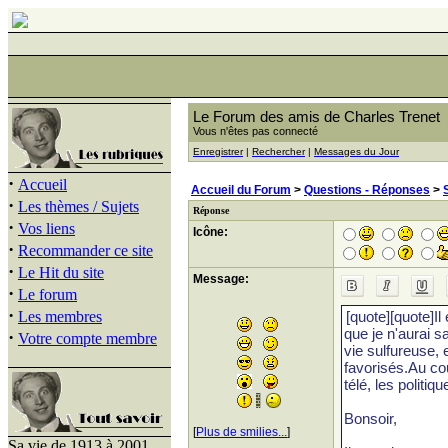
Le Forum des amis de Charles Trenet
Vous n'êtes pas connecté
Enregistrer
|
Rechercher
|
Messages du Jour
·
Accueil
Accueil du Forum
>
Questions - Réponses
>
·
Les thèmes / Sujets
Réponse
·
Vos liens
Icône:
·
Recommander ce site
·
Le Hit du site
Message:
·
Le forum
·
Les membres
·
Votre compte membre
[
Plus de smilies...
]
Sa vie de 1913 à 2001