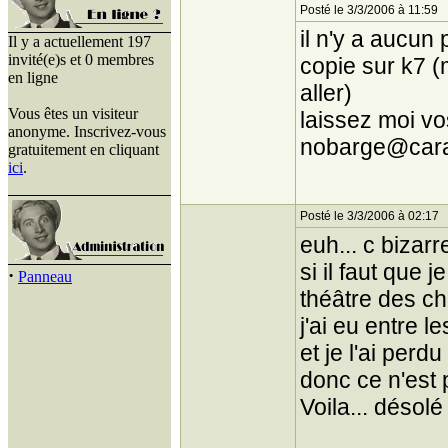
Posté le 3/3/2006 à 11:59
il n'y a aucun
Il y a actuellement 197
invité(e)s et 0 membres
copie sur k7 (
en ligne
aller)
Vous êtes un visiteur
laissez moi v
anonyme. Inscrivez-vous
nobarge@caram
gratuitement en cliquant
ici
.
Posté le 3/3/2006 à 02:17
euh... c bizarr
si il faut que j
·
Panneau
théâtre des ch
j'ai eu entre l
et je l'ai per
donc ce n'est 
Voila... désol