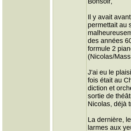
Bonsoir,
Il y avait ava
permettait au 
malheureuseme
des années 60 
formule 2 pia
(Nicolas/Masso
J'ai eu le plai
fois était au 
diction et orc
sortie de théâ
Nicolas, déjà 
La dernière, l
larmes aux ye