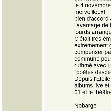
le 4 novembre 
merveilleux!
bien d'accord
l'avantage de 
lourds arrang
C'était tres ém
extremement gê
compenser par
commune pour
ruthmé avec u
"poètes descen
Depuis l'Etoil
albums live et 
61 et le théâ
Nobarge