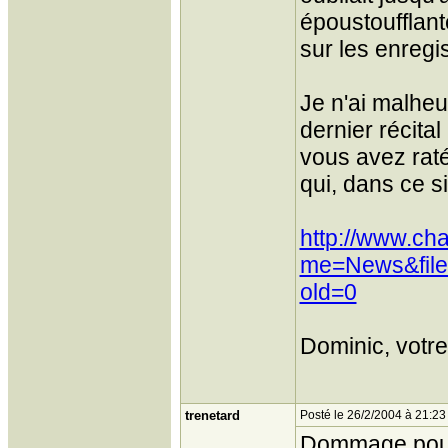
époustoufflan
sur les enregi
Je n'ai malheu
dernier récita
vous avez raté 
qui, dans ce s
http://www.ch
me=News&file
old=0
Dominic, votr
trenetard
Posté le 26/2/2004 à 21:23
Dommage pour t