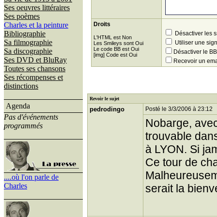
Ses oeuvres littéraires
Ses poèmes
Charles et la peinture
Droits
Bibliographie
Désactiver les 
L'HTML est Non
Sa filmographie
Utiliser une sig
Les Smileys sont Oui
Le code BB est Oui
Sa discographie
Désactiver le 
[img] Code est Oui
Ses DVD et BluRay
Recevoir un ema
Toutes ses chansons
Ses récompenses et
distinctions
Revoir le sujet
Agenda
pedrodingo
Posté le 3/3/2006 à 23:12
Pas d'événements
Nobarge, avec 
programmés
trouvable dans 
à LYON. Si jama
Ce tour de cha
Malheureuseme
....où l'on parle de
Charles
serait la bien