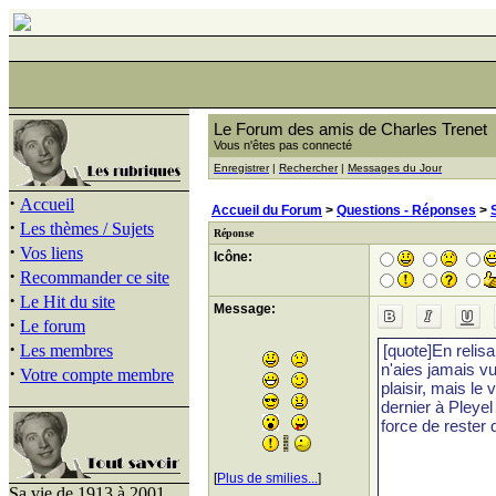
Le Forum des amis de Charles Trenet
Vous n'êtes pas connecté
Enregistrer
|
Rechercher
|
Messages du Jour
·
Accueil
Accueil du Forum
>
Questions - Réponses
>
·
Les thèmes / Sujets
Réponse
·
Vos liens
Icône:
·
Recommander ce site
·
Le Hit du site
Message:
·
Le forum
·
Les membres
·
Votre compte membre
[
Plus de smilies...
]
Sa vie de 1913 à 2001