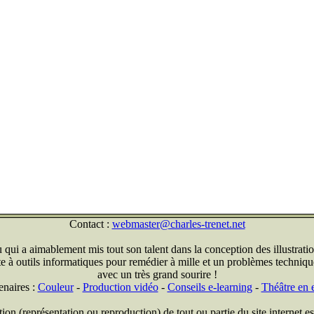
Contact :
webmaster@charles-trenet.net
qui a aimablement mis tout son talent dans la conception des illustratio
ite à outils informatiques pour remédier à mille et un problèmes technique
avec un très grand sourire !
enaires :
Couleur
-
Production vidéo
-
Conseils e-learning
-
Théâtre en e
on (représentation ou reproduction) de tout ou partie du site internet est