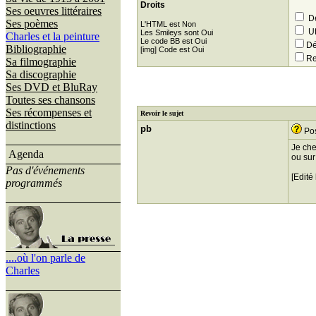
Droits
Ses oeuvres littéraires
Dé
Ses poèmes
L'HTML est Non
Ut
Les Smileys sont Oui
Charles et la peinture
Le code BB est Oui
Dé
Bibliographie
[img] Code est Oui
Re
Sa filmographie
Sa discographie
Ses DVD et BluRay
Toutes ses chansons
Ses récompenses et
Revoir le sujet
distinctions
pb
Pos
Je che
Agenda
ou sur
Pas d'événements
[Edité
programmés
....où l'on parle de
Charles