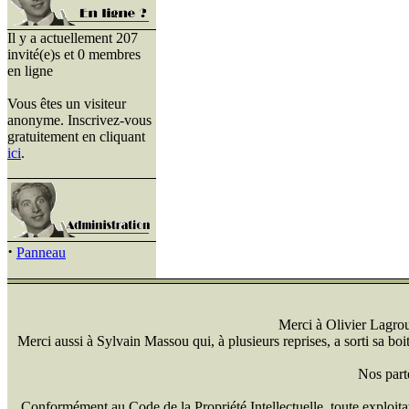
Il y a actuellement 207
invité(e)s et 0 membres
en ligne
Vous êtes un visiteur
anonyme. Inscrivez-vous
gratuitement en cliquant
ici
.
·
Panneau
Merci à Olivier Lagrou 
Merci aussi à Sylvain Massou qui, à plusieurs reprises, a sorti sa bo
Nos part
Conformément au Code de la Propriété Intellectuelle, toute exploitati