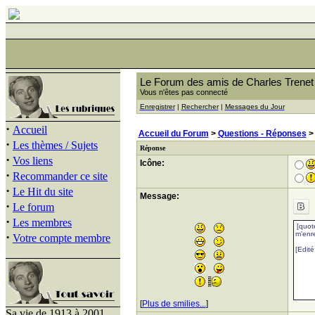
Le Forum des amis de Charles Trenet
Vous n'êtes pas connecté
Enregistrer
|
Rechercher
|
Messages du Jour
·
Accueil
Accueil du Forum
>
Questions - Réponses
·
Les thèmes / Sujets
Réponse
·
Vos liens
Icône:
·
Recommander ce site
·
Le Hit du site
Message:
·
Le forum
·
Les membres
·
Votre compte membre
[
Plus de smilies...
]
Sa vie de 1913 à 2001