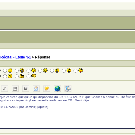
>
Récital - Etoile '61
> Réponse