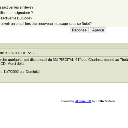
sactiver les smileys?
iliser une signature ?
sactiver le BBCode?
cevoir un email lors d'un nouveau message sous ce Sujet?
té le 9/7/2002 à 15:17
rche quelqu'un qui disposerait du 33t "RECITAL '61" que Charles a donné au Théâtre 
 CD. Merci déjà.
 le 11/7/2002 par Dominic]
Powered by
XForum 1.81
by
Trollix
Software