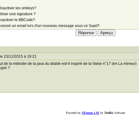
sactiver les smileys?
iliser une signature ?
sactiver le BBCode?
cevoir un email lors d'un nouveau message sous ce Sujet?
le 23/12/2015 à 19:21
ut de la mélodie de la java du diable est-il inspiré de la Valse n°17 (en La mineur)
opin ?
Powered by
XForum 1.81
by
Trollix
Software