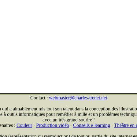
Contact :
webmaster@charles-trenet.net
qui a aimablement mis tout son talent dans la conception des illustratio
ite à outils informatiques pour remédier à mille et un problèmes technique
avec un très grand sourire !
enaires :
Couleur
-
Production vidéo
-
Conseils e-learning
-
Théâtre en e
on (représentation ou reproduction) de tout ou partie du site internet est