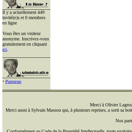
Il y a actuellement 449
invité(e)s et 0 membres
en ligne
Vous êtes un visiteur
anonyme. Inscrivez-vous
gratuitement en cliquant
ici
.
·
Panneau
Merci à Olivier Lagrou 
Merci aussi à Sylvain Massou qui, à plusieurs reprises, a sorti sa bo
Nos part
Conformément au Code de la Propriété Intellectuelle, toute exploitati