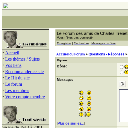
Le Forum des amis de Charles Trenet
Vous n'êtes pas connecté
Enregistrer
|
Rechercher
|
Messages du Jour
·
Accueil
Accueil du Forum
>
Questions - Réponses
·
Les thèmes / Sujets
Réponse
·
Vos liens
Icône:
·
Recommander ce site
·
Le Hit du site
Message:
·
Le forum
·
Les membres
·
Votre compte membre
[
Plus de smilies...
]
Sa vie de 1913 à 2001