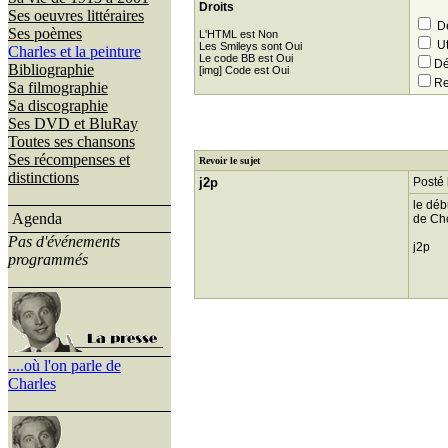
Droits
Ses oeuvres littéraires
Dé
Ses poèmes
L'HTML est Non
Ut
Les Smileys sont Oui
Charles et la peinture
Le code BB est Oui
Dé
Bibliographie
[img] Code est Oui
Re
Sa filmographie
Sa discographie
Ses DVD et BluRay
Toutes ses chansons
Ses récompenses et
Revoir le sujet
distinctions
j2p
Posté 
le déb
Agenda
de Ch
Pas d'événements
j2p
programmés
....où l'on parle de
Charles