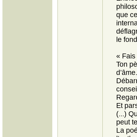
philos
que ce
intern
déflag
le fon
« Fais 
Ton pè
d’âme.
Débarr
consei
Regard
Et par
(...) Q
peut t
La poés