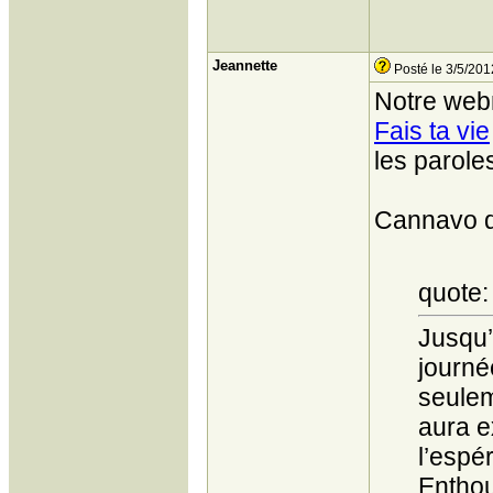
Jeannette
Posté le 3/5/201
Notre web
Fais ta vie
les parole
Cannavo di
quote:
Jusqu’
journé
seulem
aura e
l’espé
Enthou