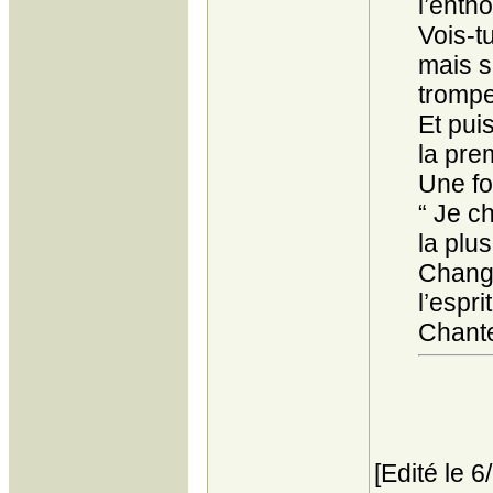
l’enth
Vois-t
mais s
trompe
Et pui
la pre
Une fo
“ Je c
la plu
Change
l’espri
Chant
[Edité le 