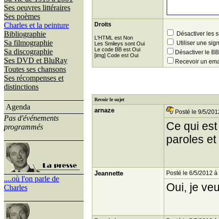
Ses oeuvres littéraires
Ses poèmes
Charles et la peinture
Droits
Bibliographie
Désactiver les 
L'HTML est Non
Sa filmographie
Utiliser une sig
Les Smileys sont Oui
Le code BB est Oui
Sa discographie
Désactiver le 
[img] Code est Oui
Ses DVD et BluRay
Recevoir un ema
Toutes ses chansons
Ses récompenses et
distinctions
Revoir le sujet
Agenda
arnaze
Posté le 9/5/201
Pas d'événements
Ce qui est
programmés
paroles et
Jeannette
Posté le 6/5/2012 à
....où l'on parle de
Oui, je ve
Charles