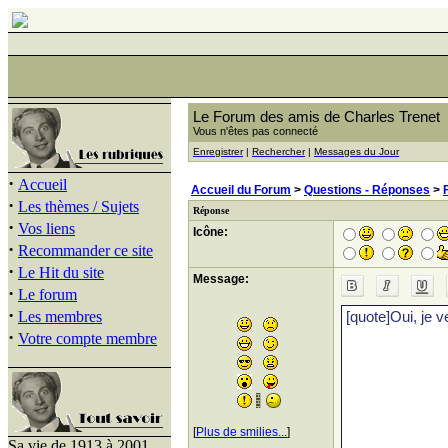
Le Forum des amis de Charles Trenet
Vous n'êtes pas connecté
Enregistrer
|
Rechercher
|
Messages du Jour
·
Accueil
Accueil du Forum
>
Questions - Réponses
>
·
Les thèmes / Sujets
Réponse
·
Vos liens
Icône:
·
Recommander ce site
·
Le Hit du site
Message:
·
Le forum
·
Les membres
·
Votre compte membre
[
Plus de smilies...
]
Sa vie de 1913 à 2001