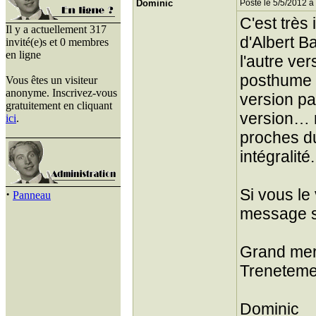
Dominic
Posté le 5/5/2012 à
C'est très
Il y a actuellement 317
d'Albert B
invité(e)s et 0 membres
en ligne
l'autre ver
posthume (
Vous êtes un visiteur
anonyme. Inscrivez-vous
version pa
gratuitement en cliquant
version… m
ici
.
proches du
intégralité.
Si vous le
·
Panneau
message s
Grand merci
Treneteme
Dominic