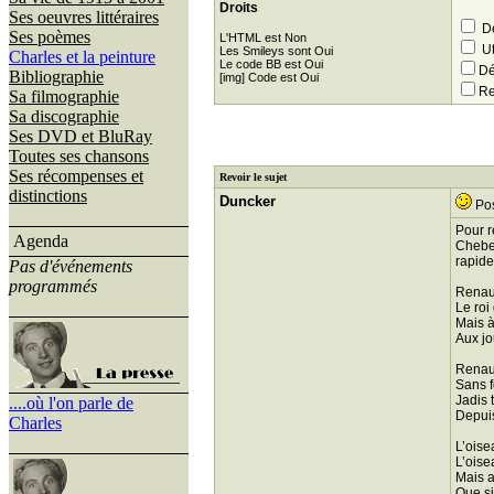
Droits
Ses oeuvres littéraires
Dé
Ses poèmes
L'HTML est Non
Ut
Les Smileys sont Oui
Charles et la peinture
Le code BB est Oui
Dé
Bibliographie
[img] Code est Oui
Re
Sa filmographie
Sa discographie
Ses DVD et BluRay
Toutes ses chansons
Ses récompenses et
Revoir le sujet
distinctions
Duncker
Pos
Pour r
Agenda
Chebel
rapide
Pas d'événements
programmés
Renau
Le roi 
Mais à
Aux jou
Renau
Sans fo
Jadis 
....où l'on parle de
Depuis
Charles
L’oise
L’oise
Mais a
Que si