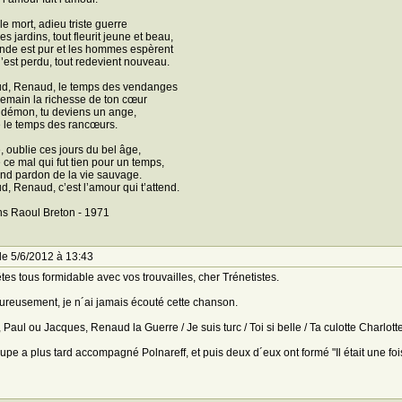
le mort, adieu triste guerre
s jardins, tout fleurit jeune et beau,
de est pur et les hommes espèrent
’est perdu, tout redevient nouveau.
d, Renaud, le temps des vendanges
emain la richesse de ton cœur
 démon, tu deviens un ange,
 le temps des rancœurs.
, oublie ces jours du bel âge,
 ce mal qui fut tien pour un temps,
nd pardon de la vie sauvage.
, Renaud, c’est l’amour qui t’attend.
ns Raoul Breton - 1971
le 5/6/2012 à 13:43
tes tous formidable avec vos trouvailles, cher Trénetistes.
reusement, je n´ai jamais écouté cette chanson.
, Paul ou Jacques, Renaud la Guerre / Je suis turc / Toi si belle / Ta culotte Charlot
upe a plus tard accompagné Polnareff, et puis deux d´eux ont formé "Il était une fois