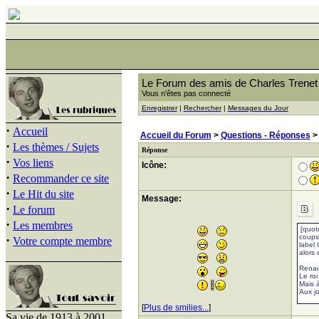
Le Forum des amis de Charles Trenet
Vous n'êtes pas connecté
Enregistrer
|
Rechercher
|
Messages du Jour
·
Accueil
Accueil du Forum
>
Questions - Réponses
·
Les thèmes / Sujets
Réponse
·
Vos liens
Icône:
·
Recommander ce site
·
Le Hit du site
Message:
·
Le forum
·
Les membres
·
Votre compte membre
[
Plus de smilies...
]
Sa vie de 1913 à 2001