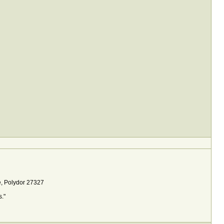
te, Polydor 27327
."