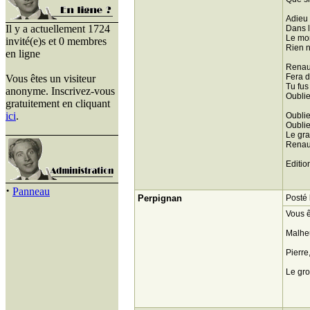
Adieu 
Il y a actuellement 1724
Dans le
Le mon
invité(e)s et 0 membres
Rien n
en ligne
Renau
Fera d
Vous êtes un visiteur
Tu fus
anonyme. Inscrivez-vous
Oublie
gratuitement en cliquant
ici
.
Oublie
Oublie
Le gra
Renaud
Editio
·
Panneau
Perpignan
Posté 
Vous ê
Malheu
Pierre
Le gro