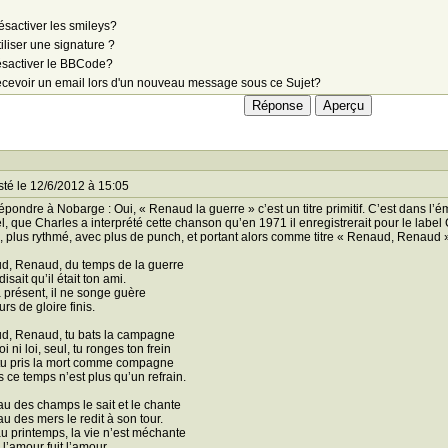
sactiver les smileys?
iliser une signature ?
sactiver le BBCode?
cevoir un email lors d'un nouveau message sous ce Sujet?
té le 12/6/2012 à 15:05
épondre à Nobarge : Oui, « Renaud la guerre » c’est un titre primitif. C’est dans 
, que Charles a interprété cette chanson qu’en 1971 il enregistrerait pour le labe
, plus rythmé, avec plus de punch, et portant alors comme titre « Renaud, Renaud », 
d, Renaud, du temps de la guerre
disait qu’il était ton ami.
 présent, il ne songe guère
rs de gloire finis.
d, Renaud, tu bats la campagne
i ni loi, seul, tu ronges ton frein
tu pris la mort comme compagne
 ce temps n’est plus qu’un refrain.
au des champs le sait et le chante
au des mers le redit à son tour.
u printemps, la vie n’est méchante
 l’amour fuit l’amour.