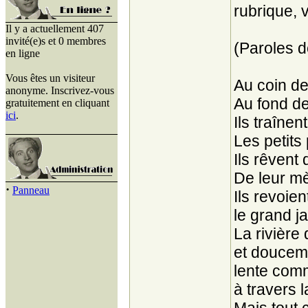
rubrique, v
Il y a actuellement 407
invité(e)s et 0 membres
(Paroles 
en ligne
Vous êtes un visiteur
Au coin de
anonyme. Inscrivez-vous
Au fond de
gratuitement en cliquant
ici
.
Ils traînen
Les petits
Ils rêven
De leur m
·
Panneau
Ils revoie
le grand j
La rivière
et doucem
lente com
à travers l