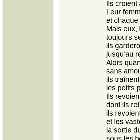
Ils croient
Leur femme
et chaque 
Mais eux, 
toujours s
ils garder
jusqu’au 
Alors quan
sans amou
ils traînen
les petits 
Ils revoie
dont ils re
ils revoien
et les vast
la sortie d
sous les b