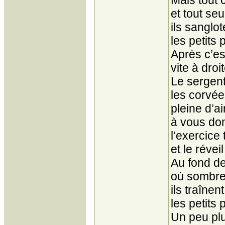
Mais tout c
et tout se
ils sanglot
les petits 
Après c’es
vite à dro
Le sergent
les corvée
pleine d’a
à vous don
l’exercice
et le révei
Au fond de
où sombre 
ils traînen
les petits 
Un peu plu