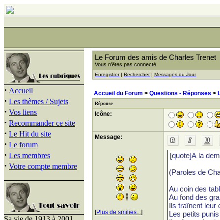
Le Forum des amis de Charles Trenet
Vous n'êtes pas connecté
Enregistrer
|
Rechercher
|
Messages du Jour
·
Accueil
Accueil du Forum
>
Questions - Réponses
>
·
Les thèmes / Sujets
Réponse
·
Vos liens
Icône:
·
Recommander ce site
·
Le Hit du site
Message:
·
Le forum
·
Les membres
·
Votre compte membre
[
Plus de smilies...
]
Sa vie de 1913 à 2001