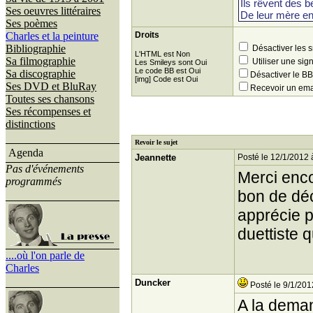
Ses oeuvres littéraires
Ses poèmes
Charles et la peinture
Droits
Bibliographie
Désactiver les 
L'HTML est Non
Sa filmographie
Utiliser une sig
Les Smileys sont Oui
Le code BB est Oui
Sa discographie
Désactiver le 
[img] Code est Oui
Ses DVD et BluRay
Recevoir un ema
Toutes ses chansons
Ses récompenses et
distinctions
Revoir le sujet
Agenda
Jeannette
Posté le 12/1/2012 
Pas d'événements
Merci enco
programmés
bon de déc
apprécie p
duettiste 
....où l'on parle de
Charles
Duncker
Posté le 9/1/201
A la dema