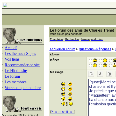
Le Forum des amis de Charles Trenet
Vous n'êtes pas connecté
Enregistrer
|
Rechercher
|
Messages du Jour
·
Accueil
Accueil du Forum
>
Questions - Réponses
>
·
Les thèmes / Sujets
Réponse
·
Vos liens
Icône:
·
Recommander ce site
·
Le Hit du site
Message:
·
Le forum
·
Les membres
·
Votre compte membre
[
Plus de smilies...
]
Sa vie de 1913 à 2001