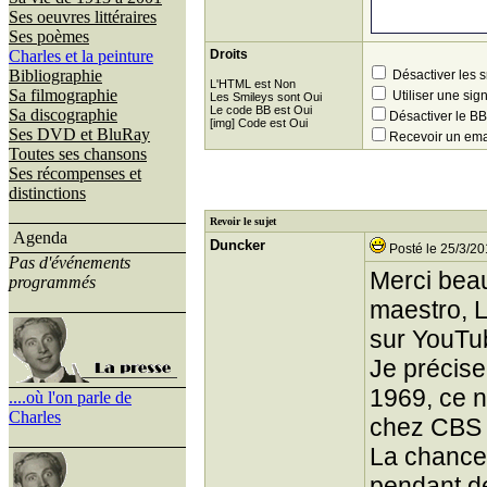
Ses oeuvres littéraires
Ses poèmes
Charles et la peinture
Droits
Bibliographie
Désactiver les 
L'HTML est Non
Sa filmographie
Utiliser une sig
Les Smileys sont Oui
Le code BB est Oui
Sa discographie
Désactiver le 
[img] Code est Oui
Ses DVD et BluRay
Recevoir un ema
Toutes ses chansons
Ses récompenses et
distinctions
Revoir le sujet
Agenda
Duncker
Posté le 25/3/20
Pas d'événements
Merci beau
programmés
maestro, L
sur YouTu
Je précise
1969, ce n
....où l'on parle de
Charles
chez CBS 
La chance 
pendant de