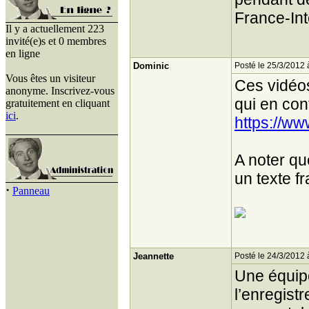
France-In
Il y a actuellement 223
invité(e)s et 0 membres
en ligne
Dominic
Posté le 25/3/2012 
Vous êtes un visiteur
Ces vidéos
anonyme. Inscrivez-vous
qui en con
gratuitement en cliquant
ici
.
https://ww
A noter qu
un texte f
·
Panneau
Jeannette
Posté le 24/3/2012 
Une équipe
l’enregist