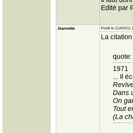
Edité par 
Jeannette
Posté le 21/4/2011 
La citation
quote:
1971
... Il éc
Reviven
Dans u
On gar
Tout e
(La c