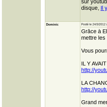
sur youtub
disque,
Il
Dominic
Posté le 24/3/2012 
Grâce à El
mettre les
Vous pourr
IL Y AVA
http://yo
LA CHAN
http://yo
Grand merc