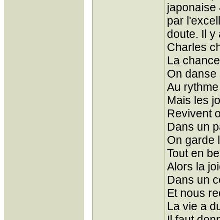
japonaise
par l'exc
doute. Il y
Charles ch
La chance
On danse 
Au rythme
Mais les j
Revivent on
Dans un pa
On garde l
Tout en be
Alors la j
Dans un c
Et nous re
La vie a d
Il faut do