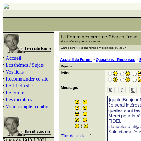
Le Forum des amis de Charles Trenet
Vous n'êtes pas connecté
Enregistrer
|
Rechercher
|
Messages du Jour
·
Accueil
Accueil du Forum
>
Questions - Réponses
>
·
Les thèmes / Sujets
Réponse
·
Vos liens
Icône:
·
Recommander ce site
·
Le Hit du site
Message:
·
Le forum
·
Les membres
·
Votre compte membre
[
Plus de smilies...
]
Sa vie de 1913 à 2001