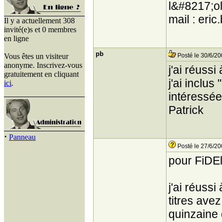
l&#8217;ol
mail : eri
Il y a actuellement 308
invité(e)s et 0 membres
en ligne
pb
Vous êtes un visiteur
Posté le 30/6/20
anonyme. Inscrivez-vous
j'ai réussi
gratuitement en cliquant
j'ai inclus
ici
.
intéressées
Patrick
·
Panneau
Posté le 27/6/20
pour FiDE
j'ai réussi
titres ave
quinzaine