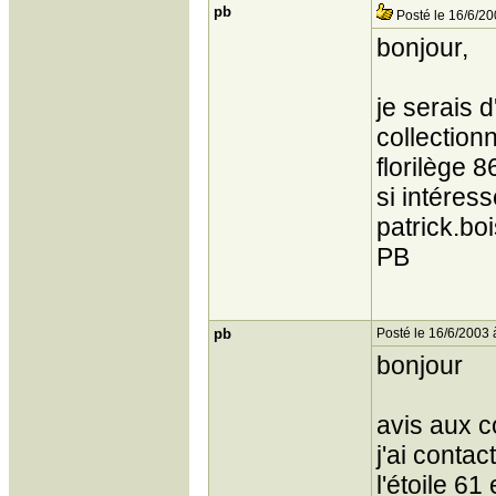
pb
Posté le 16/6/20
bonjour,
je serais d
collectionn
florilège 
si intéress
patrick.b
PB
pb
Posté le 16/6/2003 
bonjour
avis aux c
j'ai contac
l'étoile 6