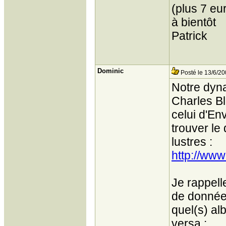
(plus 7 eur
à bientôt
Patrick
Dominic
Posté le 13/6/20
Notre dyn
Charles Bl
celui d'En
trouver le
lustres :
http://www
Je rappell
de donnée
quel(s) al
versa :