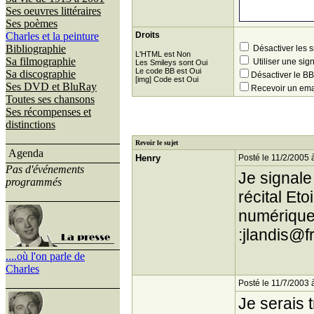
Ses oeuvres littéraires
Ses poèmes
Charles et la peinture
Droits
Bibliographie
Désactiver les 
L'HTML est Non
Sa filmographie
Utiliser une sig
Les Smileys sont Oui
Le code BB est Oui
Sa discographie
Désactiver le 
[img] Code est Oui
Ses DVD et BluRay
Recevoir un ema
Toutes ses chansons
Ses récompenses et
distinctions
Revoir le sujet
Agenda
Henry
Posté le 11/2/2005 
Pas d'événements
Je signale
programmés
récital Et
numérique 
:jlandis@fr
....où l'on parle de
Charles
Posté le 11/7/2003 
Je serais 