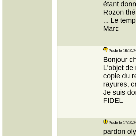
étant donn
Rozon thés
... Le tem
Marc
Posté le 19/10/2
Bonjour c
L'objet de
copie du r
rayures, c
Je suis do
FIDEL
Posté le 17/10/2
pardon oly