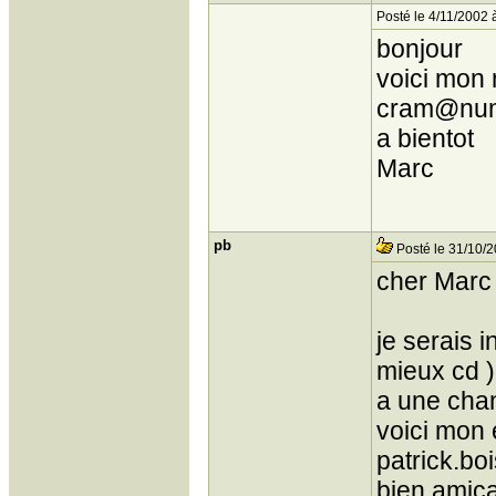
Posté le 4/11/2002 
bonjour
voici mon 
cram@nume
a bientot
Marc
pb
Posté le 31/10/2
cher Marc
je serais 
mieux cd ) 
a une chan
voici mon 
patrick.b
bien amic