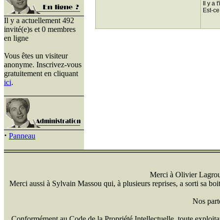
Il y a
Est-ce
Il y a actuellement 492
invité(e)s et 0 membres
en ligne
Vous êtes un visiteur
anonyme. Inscrivez-vous
gratuitement en cliquant
ici
.
·
Panneau
Merci à Olivier Lagrou 
Merci aussi à Sylvain Massou qui, à plusieurs reprises, a sorti sa bo
Nos part
Conformément au Code de la Propriété Intellectuelle, toute exploitati