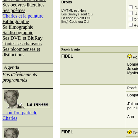
Droits
Ses oeuvres littéraires
Dé
Ses poèmes
L'HTML est Non
Ut
Les Smileys sont Oui
Charles et la peinture
Le code BB est Oui
Dé
Bibliographie
[img] Code est Oui
Re
Sa filmographie
Sa discographie
Ses DVD et BluRay
Toutes ses chansons
Ses récompenses et
Revoir le sujet
distinctions
FIDEL
Pos
Bonjou
Agenda
Je sui
Mystèr
Pas d'événements
programmés
Posté 
Bonjou
J'ai a
pour lu
....où l'on parle de
Ann
Charles
FIDEL
Pos