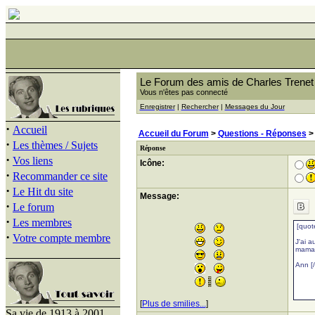
Le Forum des amis de Charles Trenet
Vous n'êtes pas connecté
Enregistrer
|
Rechercher
|
Messages du Jour
·
Accueil
Accueil du Forum
>
Questions - Réponses
·
Les thèmes / Sujets
Réponse
·
Vos liens
Icône:
·
Recommander ce site
·
Le Hit du site
Message:
·
Le forum
·
Les membres
·
Votre compte membre
[
Plus de smilies...
]
Sa vie de 1913 à 2001