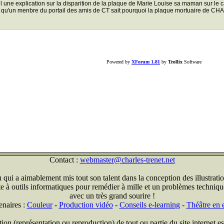
 t'il une explication sur la disparition de la plaque de Marie Louise sa maman sur le 
 qu'un menbre du portail des amis de CT sait pourquoi la plaque mortuaire de C
Powered by
XForum 1.81
by
Trollix
Software
Contact :
webmaster@charles-trenet.net
qui a aimablement mis tout son talent dans la conception des illustratio
ite à outils informatiques pour remédier à mille et un problèmes technique
avec un très grand sourire !
enaires :
Couleur
-
Production vidéo
-
Conseils e-learning
-
Théâtre en e
on (représentation ou reproduction) de tout ou partie du site internet est