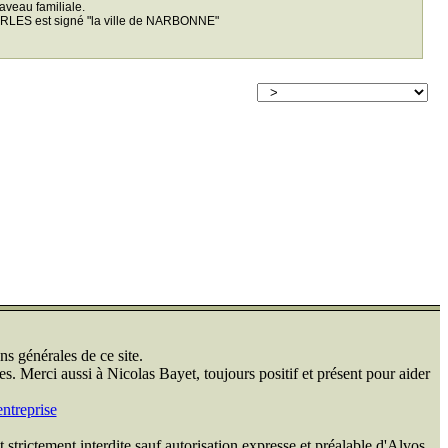
caveau familiale.
HARLES est signé "la ville de NARBONNE"
ns générales de ce site.
s. Merci aussi à Nicolas Bayet, toujours positif et présent pour aider
ntreprise
 strictement interdite sauf autorisation expresse et préalable d'Alvos