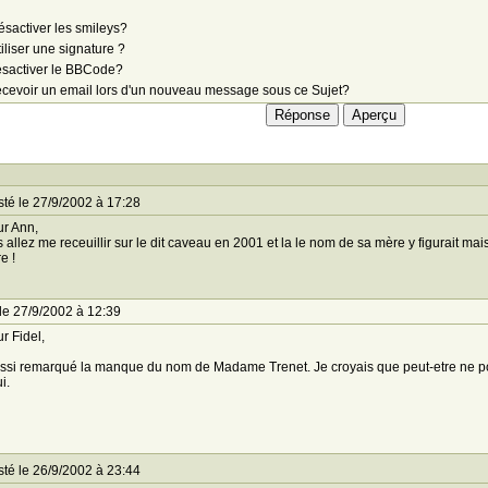
sactiver les smileys?
iliser une signature ?
sactiver le BBCode?
cevoir un email lors d'un nouveau message sous ce Sujet?
té le 27/9/2002 à 17:28
r Ann,
s allez me receuillir sur le dit caveau en 2001 et la le nom de sa mère y figurait mai
e !
le 27/9/2002 à 12:39
r Fidel,
ussi remarqué la manque du nom de Madame Trenet. Je croyais que peut-etre ne pourr
i.
té le 26/9/2002 à 23:44