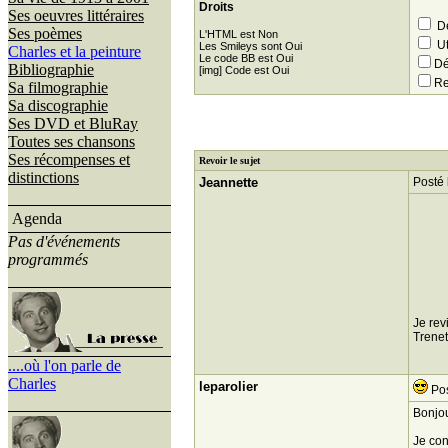
Droits
Ses oeuvres littéraires
Dé
Ses poèmes
L'HTML est Non
Ut
Les Smileys sont Oui
Charles et la peinture
Le code BB est Oui
Dé
Bibliographie
[img] Code est Oui
Re
Sa filmographie
Sa discographie
Ses DVD et BluRay
Toutes ses chansons
Ses récompenses et
Revoir le sujet
distinctions
Jeannette
Posté 
Agenda
Pas d'événements
programmés
Je rev
Trenet
....où l'on parle de
Charles
leparolier
Pos
Bonjou
Je con