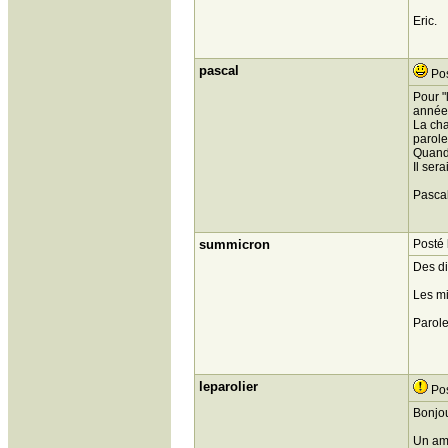
Eric.
pascal
Pos
Pour "
années
La cha
parole
Quand 
Il ser
Pasca
summicron
Posté 
Des di
Les mi
Parole
leparolier
Pos
Bonjou
Un ami