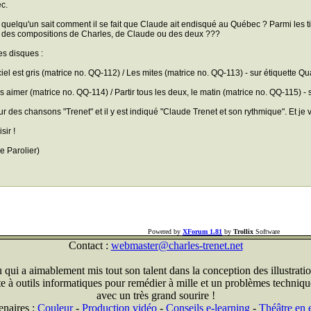
c.
 quelqu'un sait comment il se fait que Claude ait endisqué au Québec ? Parmi les ti
 des compositions de Charles, de Claude ou des deux ???
les disques :
ciel est gris (matrice no. QQ-112) / Les mites (matrice no. QQ-113) - sur étiquette Q
s aimer (matrice no. QQ-114) / Partir tous les deux, le matin (matrice no. QQ-115) -
ur des chansons "Trenet" et il y est indiqué "Claude Trenet et son rythmique". Et je 
sir !
Le Parolier)
Powered by
XForum 1.81
by
Trollix
Software
Contact :
webmaster@charles-trenet.net
qui a aimablement mis tout son talent dans la conception des illustratio
ite à outils informatiques pour remédier à mille et un problèmes technique
avec un très grand sourire !
enaires :
Couleur
-
Production vidéo
-
Conseils e-learning
-
Théâtre en e