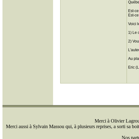
Québe
Est-ce
Est-ce
Voici 
1) Le 
2) Vou
L'aute
Au plai
Eric (
Merci à Olivier Lagrou 
Merci aussi à Sylvain Massou qui, à plusieurs reprises, a sorti sa bo
Nos part