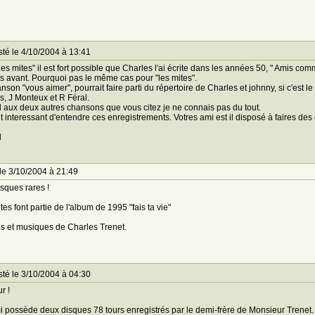
té le 4/10/2004 à 13:41
les mites" il est fort possible que Charles l'ai écrite dans les années 50, " Amis c
 avant. Pourquoi pas le même cas pour "les mites".
nson "vous aimer", pourrait faire parti du répertoire de Charles et johnny, si c'est l
s, J Monteux et R Féral.
aux deux autres chansons que vous citez je ne connais pas du tout.
ait interessant d'entendre ces enregistrements. Votres ami est il disposé à faires 
l
le 3/10/2004 à 21:49
sques rares !
tes font partie de l'album de 1995 "fais ta vie"
s et musiques de Charles Trenet.
té le 3/10/2004 à 04:30
r !
 possède deux disques 78 tours enregistrés par le demi-frère de Monsieur Trenet