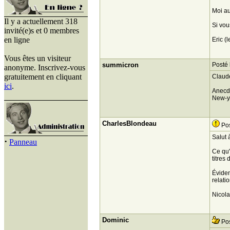
Moi au
Il y a actuellement 318
Si vou
invité(e)s et 0 membres
en ligne
Eric (l
Vous êtes un visiteur
summicron
Posté 
anonyme. Inscrivez-vous
gratuitement en cliquant
Claude
ici
.
Anecdo
New-y
CharlesBlondeau
Pos
Salut 
·
Panneau
Ce qu'
titres
Évidem
relati
Nicola
Dominic
Pos