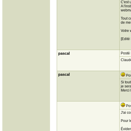
C'est 
A l'in
webma
Tout c
de mes
Votre 
[Edité
pascal
Posté 
Claude
pascal
Pos
Si tou
je ser
Merci
Pos
J'ai c
Pour l
Évidem