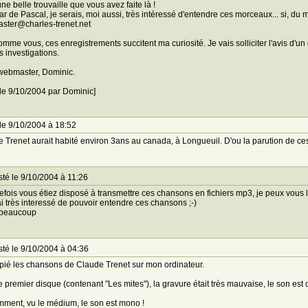
une belle trouvaille que vous avez faite là !
star de Pascal, je serais, moi aussi, très intéressé d'entendre ces morceaux... si, d
ster@charles-trenet.net
omme vous, ces enregistrements succitent ma curiosité. Je vais solliciter l'avis d'un e
 investigations.
webmaster, Dominic.
 le 9/10/2004 par Dominic]
le 9/10/2004 à 18:52
 Trenet aurait habité environ 3ans au canada, à Longueuil. D'ou la parution de c
té le 9/10/2004 à 11:26
tefois vous étiez disposé à transmettre ces chansons en fichiers mp3, je peux vous 
ai très interessé de pouvoir entendre ces chansons ;-)
 beaucoup
té le 9/10/2004 à 04:36
opié les chansons de Claude Trenet sur mon ordinateur.
e premier disque (contenant "Les mites"), la gravure était très mauvaise, le son est
ment, vu le médium, le son est mono !