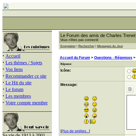
Le Forum des amis de Charles Trenet
Vous n'êtes pas connecté
Enregistrer
|
Rechercher
|
Messages du Jour
·
Accueil
Accueil du Forum
>
Questions - Réponses
·
Les thèmes / Sujets
Réponse
·
Vos liens
Icône:
·
Recommander ce site
·
Le Hit du site
Message:
·
Le forum
·
Les membres
·
Votre compte membre
[
Plus de smilies...
]
Sa vie de 1913 à 2001