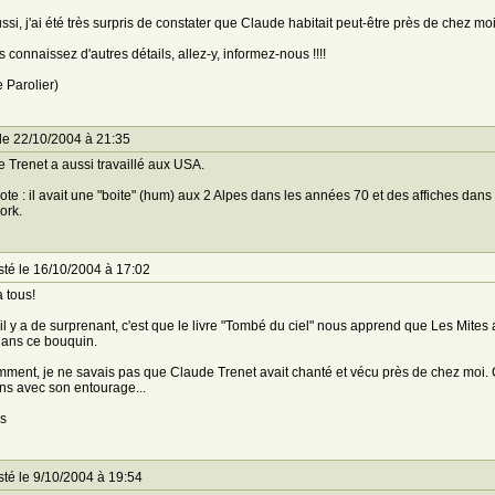
ssi, j'ai été très surpris de constater que Claude habitait peut-être près de chez moi.
s connaissez d'autres détails, allez-y, informez-nous !!!!
e Parolier)
le 22/10/2004 à 21:35
 Trenet a aussi travaillé aux USA.
te : il avait une "boite" (hum) aux 2 Alpes dans les années 70 et des affiches dans
ork.
té le 16/10/2004 à 17:02
à tous!
il y a de surprenant, c'est que le livre "Tombé du ciel" nous apprend que Les Mites
 dans ce bouquin.
ment, je ne savais pas que Claude Trenet avait chanté et vécu près de chez moi. 
ons avec son entourage...
s
té le 9/10/2004 à 19:54