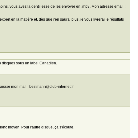
u moins, vous avez la gentillesse de les envoyer en .mp3. Mon adresse email :
xpert en la matière et, dès que j'en saurai plus, je vous livrerai le résultats
es disques sous un label Canadien.
laisser mon mail : bestmann@club-internet.fr
 donc moyen. Pour l'autre disque, ça s'écoute.