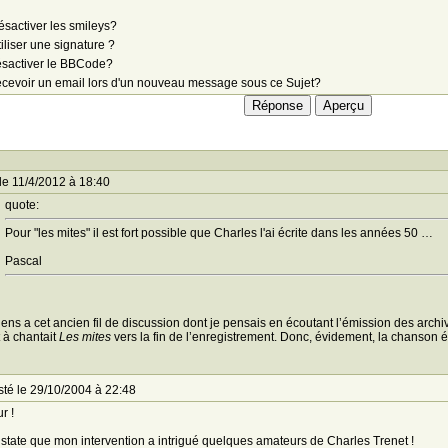
sactiver les smileys?
iliser une signature ?
sactiver le BBCode?
cevoir un email lors d'un nouveau message sous ce Sujet?
le 11/4/2012 à 18:40
quote:
Pour "les mites" il est fort possible que Charles l'ai écrite dans les années 50 …
Pascal
iens a cet ancien fil de discussion dont je pensais en écoutant l’émission des ar
 à chantait
Les mites
vers la fin de l’enregistrement. Donc, évidement, la chanson é
té le 29/10/2004 à 22:48
r !
state que mon intervention a intrigué quelques amateurs de Charles Trenet !