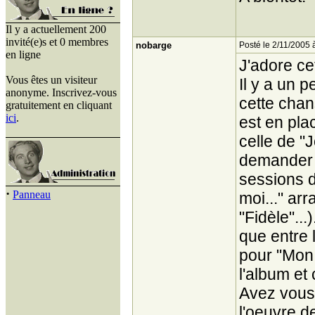
Il y a actuellement 200
invité(e)s et 0 membres
nobarge
Posté le 2/11/2005 
en ligne
J'adore ce
Vous êtes un visiteur
Il y a un p
anonyme. Inscrivez-vous
cette chan
gratuitement en cliquant
ici
.
est en plac
celle de "
demander 
sessions d
·
Panneau
moi..." ar
"Fidèle"..
que entre 
pour "Mon 
l'album et 
Avez vous 
l'oeuvre d