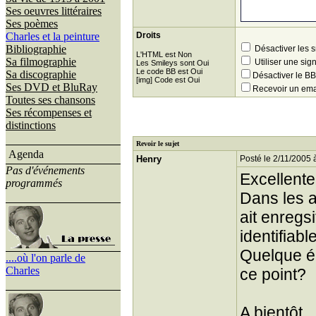
Ses oeuvres littéraires
Ses poèmes
Charles et la peinture
Droits
Bibliographie
Désactiver les 
L'HTML est Non
Sa filmographie
Utiliser une sig
Les Smileys sont Oui
Le code BB est Oui
Sa discographie
Désactiver le 
[img] Code est Oui
Ses DVD et BluRay
Recevoir un ema
Toutes ses chansons
Ses récompenses et
distinctions
Revoir le sujet
Agenda
Henry
Posté le 2/11/2005 
Pas d'événements
Excellente
programmés
Dans les a
ait enregs
identifiab
Quelque ér
....où l'on parle de
Charles
ce point?
A bientôt.