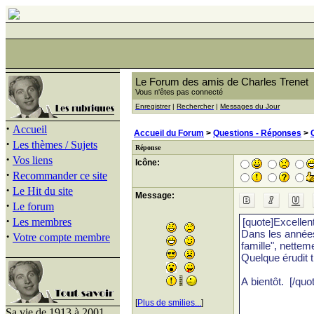
Le Forum des amis de Charles Trenet
Vous n'êtes pas connecté
Enregistrer
|
Rechercher
|
Messages du Jour
·
Accueil
Accueil du Forum
>
Questions - Réponses
>
·
Les thèmes / Sujets
Réponse
·
Vos liens
Icône:
·
Recommander ce site
·
Le Hit du site
Message:
·
Le forum
·
Les membres
·
Votre compte membre
[
Plus de smilies...
]
Sa vie de 1913 à 2001