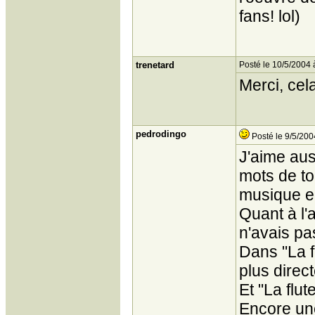
fans! lol)
trenetard
Posté le 10/5/2004 
Merci, cel
pedrodingo
Posté le 9/5/200
J'aime aus
mots de to
musique e
Quant à l'
n'avais pas
Dans "La fo
plus directe
Et "La flut
Encore une