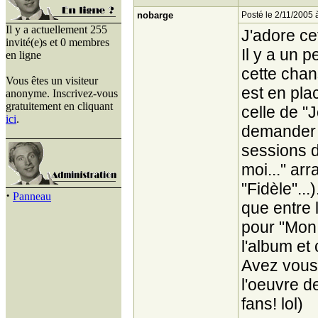
nobarge
Posté le 2/11/2005 
Il y a actuellement 255
J'adore ce
invité(e)s et 0 membres
Il y a un p
en ligne
cette chan
Vous êtes un visiteur
est en plac
anonyme. Inscrivez-vous
gratuitement en cliquant
celle de "
ici
.
demander 
sessions d
moi..." ar
"Fidèle"..
·
Panneau
que entre 
pour "Mon 
l'album et 
Avez vous 
l'oeuvre d
fans! lol)