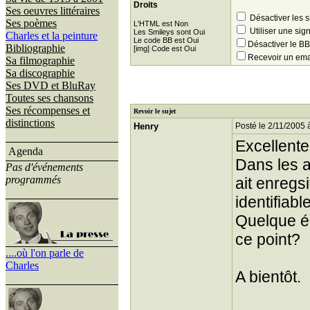
Droits
Ses oeuvres littéraires
Désactiver les 
Ses poèmes
L'HTML est Non
Utiliser une sig
Les Smileys sont Oui
Charles et la peinture
Le code BB est Oui
Désactiver le 
Bibliographie
[img] Code est Oui
Recevoir un ema
Sa filmographie
Sa discographie
Ses DVD et BluRay
Toutes ses chansons
Ses récompenses et
Revoir le sujet
distinctions
Henry
Posté le 2/11/2005 
Excellente
Agenda
Dans les a
Pas d'événements
programmés
ait enregs
identifiab
Quelque ér
ce point?
....où l'on parle de
Charles
A bientôt.