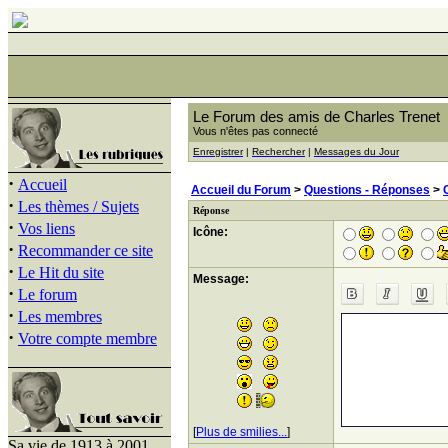
Le Forum des amis de Charles Trenet
Vous n'êtes pas connecté
Enregistrer
|
Rechercher
|
Messages du Jour
·
Accueil
Accueil du Forum
>
Questions - Réponses
>
·
Les thèmes / Sujets
Réponse
·
Vos liens
Icône:
·
Recommander ce site
·
Le Hit du site
Message:
·
Le forum
·
Les membres
·
Votre compte membre
[
Plus de smilies...
]
Sa vie de 1913 à 2001