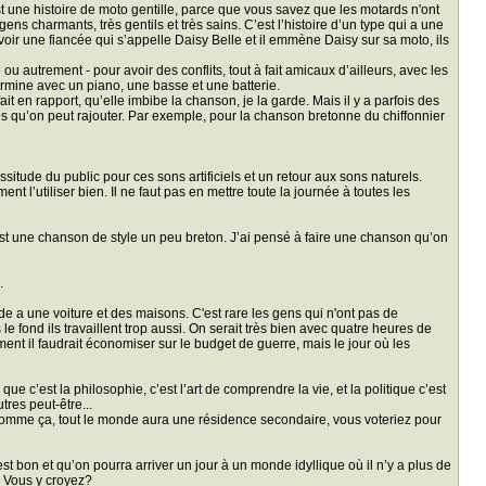
t une histoire de moto gentille, parce que vous savez que les motards n'ont
ns charmants, très gentils et très sains. C’est l’histoire d’un type qui a une
ir une fiancée qui s’appelle Daisy Belle et il emmène Daisy sur sa moto, ils
ou autrement - pour avoir des conflits, tout à fait amicaux d’ailleurs, avec les
rmine avec un piano, une basse et une batterie.
it en rapport, qu’elle imbibe la chanson, je la garde. Mais il y a parfois des
s qu’on peut rajouter. Par exemple, pour la chanson bretonne du chiffonnier
assitude du public pour ces sons artificiels et un retour aux sons naturels.
t l’utiliser bien. Il ne faut pas en mettre toute la journée à toutes les
’est une chanson de style un peu breton. J’ai pensé à faire une chanson qu’on
.
de a une voiture et des maisons. C'est rare les gens qui n'ont pas de
le fond ils travaillent trop aussi. On serait très bien avec quatre heures de
lement il faudrait économiser sur le budget de guerre, mais le jour où les
ue c’est la philosophie, c’est l’art de comprendre la vie, et la politique c’est
tres peut-être...
e, comme ça, tout le monde aura une résidence secondaire, vous voteriez pour
on et qu’on pourra arriver un jour à un monde idyllique où il n’y a plus de
. Vous y croyez?