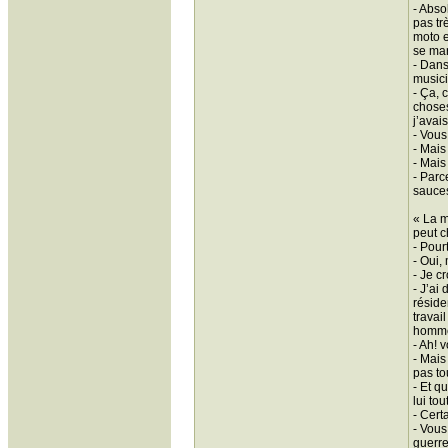
- Abso
pas tr
moto e
se mari
- Dans
musici
- Ça, 
choses
j’avai
- Vous
- Mais
- Mais
- Parc
sauces
« La m
peut c
- Pour
- Oui,
- Je c
- J’ai
réside
travai
hommes
- Ah! 
- Mais
pas to
- Et q
lui tou
- Cert
- Vous
guerre