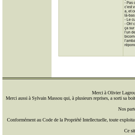
- Pas 
c’est 
a, et 
là-bas
- Le c
- Oh! 
ça sur
l’un d
bicorn
l’amba
répond
Merci à Olivier Lagrou 
Merci aussi à Sylvain Massou qui, à plusieurs reprises, a sorti sa bo
Nos part
Conformément au Code de la Propriété Intellectuelle, toute exploitati
Ce si