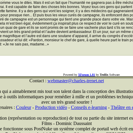
comme vous le dites. Mais il est un fait que l’humanité ne gagnera pas à être méchant
vrai. Il est capable de faire des choses très bonnes. Voyez tous ces gens qui partent
cette famine. Il y a des gens qui vont les soigner, il y a des médecins qui gagneraie
 pour presque rien... Et puis tous les vieux curés de campagne, ils enfoncent des po
uré de campagne est un personnage qui tient une grande place dans votre vie. Mais 
cela m’est bien égal, évidemment ça inspirait plus ce respect de voir le curé en so
 un quai de gare et ils se sont promis de se faire une vacherie plus tard s’ils se ren
evient un très grand prélat et l’autre devient ambassadeur. Et un jour, sur un même
e magnifique et l’autre est dans une soutane d’apparat, il arrive du congrès d’ecclé
ssadeur et lui dit: «Pardon, monsieur le chef de gare, à quelle heure part le train p
: «Je ne sais pas, madame...»
Powered by
XForum 1.81
by
Trollix
Software
Contact :
webmaster@charles-trenet.net
qui a aimablement mis tout son talent dans la conception des illustratio
ite à outils informatiques pour remédier à mille et un problèmes technique
avec un très grand sourire !
enaires :
Couleur
-
Production vidéo
-
Conseils e-learning
-
Théâtre en e
on (représentation ou reproduction) de tout ou partie du site internet est
Films - Dominic Daussaint
te fonctionne sous PostNuke un système complet de portail web écrit e