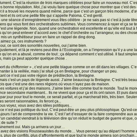
lument. C’est la réunion de trois marques célèbres pour faire un nouveau mot. C’es
ès bonne réputation. Moi, j’ai voulu faire quelque chose pour montrer que c’est des ge
t il a trouvé les moyens quand même, parce que c’est un garçon très moderne, d’avo
ent et ils ont une petite fille qui s’appelle Paloma. C’est gentil.
 une séance d’enregistrement vous êtes célèbre - je ne sais pas si c’est à juste titre 
ens qui vous font des orchestrations sublimes. Vous commencez à rayer et ça se te
c’est une légende. Non, quand une orchestration est excellente et qu’elle est tout à fa
 qu’on peut enlever d’accord avec le chef d’orchestre ou l’arrangeur, ou des chose
s mis un synthétiseur pour en faire un rappel de ding dong.
 aimez ça, ces instruments ?
 oui, ce sont des sonorités nouvelles, oui j’aime bien.
 justement, et là je reviens peut-être à l’Ecologiste, on a l’impression qu’il y a une l
e qu’on en a abusé, comme de tout ; ça dépend comment c’est utilisé. Il faut simplemen
, mais ça peut apporter quelque chose .
ort du chiffonnier » , c’est une petite blague comme on en dit dans les villages. C
hanter à la veillée, mais j’ai situé ça en Bretagne, pour changer un peu.
tant ce n’est pas votre région de prédilection, la Bretagne.
 mais c’est un pays de légende aussi. J’aime beaucoup la Bretagne. C’est très beau
rois que c’est une des rares régions où vous n’ayez pas de maison.
 des voitures et j’ai des maisons. J’aime bien être comme tout le monde. Tout le mon
nce secondaire maintenant... Ils ne vivent que pour ça et ils ont raison. Et puis dans 
l par jour pour tout le monde, ce serait parfait, et ça marcherait très, très bien. Seu
 seront raisonnables, ils feront ça...
vous voyez, vous avez des idées politiques...
 ce n’est pas politique du tout. C’est peut-être un peu plus philosophique. Qu’est-ce q
ujours l’art de comprendre la vie. C’est l’art d’essayer de la faire comprendre aux au
u’un candidat viendrait à la télévision dire qu’on réduit le budget de guerre et qu
t de suite ?
ainement oui. Mais ça arrivera un jour…
 avez des visions Rousseauistes du monde… Vous pensez qu’au départ l’homme est b
s, plus de conflits, plus d’affrontements et que tout le monde aimera son prochain..