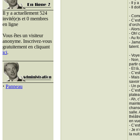
- Il y
- Il d
Il y a actuellement 524
- Comm
invité(e)s et 0 membres
- C’es
en ligne
d’orche
- Alors
- Oh! 
Vous êtes un visiteur
- Au f
anonyme. Inscrivez-vous
- Jama
gratuitement en cliquant
talent.
ici
.
- Voye
- Non,
partir
- Et l
- C’es
- Mais
savoir
·
Panneau
- Un p
- C’es
platea
- Ah, 
mainte
chanso
salle.
théâtr
en vue
- C’es
- Je n
la nui