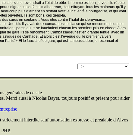
e, alors elle reviendrait à l’état de bête. L’homme est bon, je vous le répète,
 pour soigner ces enfants malheureux, c’est effrayant tous les malheurs qu’il y
nt beaucoup plus d’argent en restant avec leur clientèle bourgeoise, et qui vont
rtes ouvertes. Ils sont bons, ces gens-là.
des curés en soutane... Vous êtes contre l’habit de clergyman...
utane. Une fois il y avait deux camarades de classe qui se rencontrent comme
contraient, parce qu’ils se fauchaient chacun les premiers prix en classe. Alors
 quai de gare ils se rencontrent. L’ambassadeur est en grande tenue, avec un
siastiques de Carthage. Et alors c’est l’évêque qui le premier va vers
our Paris?» Et le faux chef de gare, qui est l’ambassadeur, le reconnaît et
ns générales de ce site.
s. Merci aussi à Nicolas Bayet, toujours positif et présent pour aider
ntreprise
 strictement interdite sauf autorisation expresse et préalable d'Alvos
n PHP.