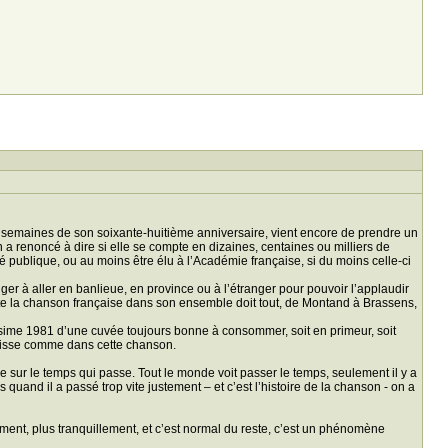
s semaines de son soixante-huitième anniversaire, vient encore de prendre un
a renoncé à dire si elle se compte en dizaines, centaines ou milliers de
ité publique, ou au moins être élu à l’Académie française, si du moins celle-ci
liger à aller en banlieue, en province ou à l’étranger pour pouvoir l’applaudir
toute la chanson française dans son ensemble doit tout, de Montand à Brassens,
sime 1981 d’une cuvée toujours bonne à consommer, soit en primeur, soit
l glisse comme dans cette chanson.
sur le temps qui passe. Tout le monde voit passer le temps, seulement il y a
 quand il a passé trop vite justement – et c’est l’histoire de la chanson - on a
tement, plus tranquillement, et c’est normal du reste, c’est un phénomène