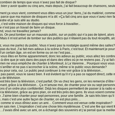
 a combien de temps que vous n’avez pas fait de disque?
oit bien y avoir quatre ou cinq ans, mais depuis, j’ai fait beaucoup de chansons, seule
ent ça vous vient, comment vous dites-vous un jour: tiens, j’ai du matériel, comme o
t parce que ma maison de disques m’a dit: «Ça fait cinq ans que vous n’avez rien fait
stre et je suis allé au studio.
, c’est votre maison de disques qui vous force à travailler...
ce n’est pas un travail de faire un disque.
ond, vous ne travaillez jamais?
is. On peut tomber sur un mauvais public, sur un public qui n’a pas de talent, alors à
 Mais il m’est arrivé de tomber sur des publics qui n’étaient pas du tout réceptifs, alor
z, vous me parlez du public. Vous n’avez pas la nostalgie quand même des salles?
 pas du tout. J’ai fait mes adieux à la scène à Paris, c’est tout. Et maintenant je p
 d’un certain âge, on est en forme ou on ne l’est pas...
à, vous êtes en forme apparemment, donc les adieux au public, vous allez les continue
t-à-dire que je vais dans des pays et dans des villes où je ne reviens pas. J’y ai fai
 rien ne vous empêche de chanter à Montreuil, à La Varenne... Pourquoi vous vous ê
 s’arrêter et ne pas s’accrocher à la scène, même si le public vous demande?
eu pour cela, oui. Le public peut continuer à me voir grâce à la télévision...
t pas pareil, vous le savez bien. Il est évident qu’il n’y a pas ce rapport direct, ce
u de télévision.
c’est très bien la télévision, c’est parfait. On va chez les gens, on les remercie d’ê
nant, grâce à la télévision... Ça m’amuse moi, de chanter pour six ou sept perso
ns d’un ordre plus confidentiel. Déjà les disques permettent de passer à la radio e
 A la télévision, grâce au gros plan, on est très près des gens. Ils vous voient comm
e. J’aime bien chanter pour sept personnes, pour une famille. Je sais très bien qu’i
, mais c’est une autre façon de chanter, on est plus près....
t comme si vous dîniez avec un ami… Comment vous est venue cette inspiration?
’en sais rien. L’inspiration c’est une chose très mystérieuse. C’est une fée qui vient 
t... J’avais dîné avec un ami, on a échangé des souvenirs et j’ai pensé que la meille