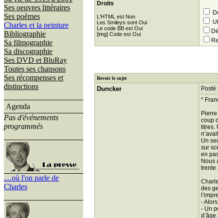
Droits
Ses oeuvres littéraires
Dé
Ses poèmes
L'HTML est Non
Ut
Les Smileys sont Oui
Charles et la peinture
Le code BB est Oui
Dé
Bibliographie
[img] Code est Oui
Re
Sa filmographie
Sa discographie
Ses DVD et BluRay
Toutes ses chansons
Ses récompenses et
Revoir le sujet
distinctions
Duncker
Posté 
* Fran
Agenda
Pierre
Pas d'événements
coup d
programmés
titres
n’avai
Un seu
sur sc
en pas
Nous a
trente
....où l'on parle de
Charle
Charles
des ge
l’impr
- Alor
- Un p
d’âge.