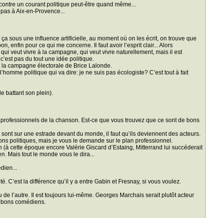
n contre un courant politique peut-être quand même...
epas à Aix-en-Provence...
ça sous une influence artificielle, au moment où on les écrit, on trouve que
, enfin pour ce qui me concerne. Il faut avoir l’esprit clair... Alors
ui veut vivre à la campagne, qui veut vivre naturellement, mais il est
’est pas du tout une idée politique.
ns la campagne électorale de Brice Lalonde.
l’homme politique qui va dire: je ne suis pas écologiste? C’est tout à fait
e battant son plein).
professionnels de la chanson. Est-ce que vous trouvez que ce sont de bons
ils sont sur une estrade devant du monde, il faut qu’ils deviennent des acteurs.
ns politiques, mais je vous le demande sur le plan professionnel.
en (à cette époque encore Valérie Giscard d’Estaing, Mitterrand lui succéderait
n. Mais tout le monde vous le dira...
dien...
té. C’est la différence qu’il y a entre Gabin et Fresnay, si vous voulez.
 de l’autre. Il est toujours lui-même. Georges Marchais serait plutôt acteur
ès bons comédiens.