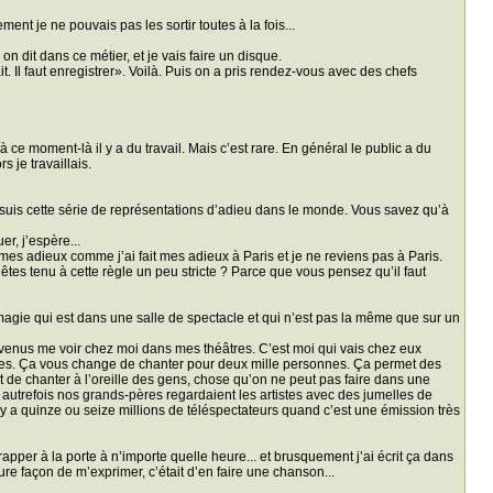
ment je ne pouvais pas les sortir toutes à la fois...
n dit dans ce métier, et je vais faire un disque.
. Il faut enregistrer». Voilà. Puis on a pris rendez-vous avec des chefs
 ce moment-là il y a du travail. Mais c’est rare. En général le public a du
s je travaillais.
oursuis cette série de représentations d’adieu dans le monde. Vous savez qu’à
r, j’espère...
t mes adieux comme j’ai fait mes adieux à Paris et je ne reviens pas à Paris.
tes tenu à cette règle un peu stricte ? Parce que vous pensez qu’il faut
tte magie qui est dans une salle de spectacle et qui n’est pas la même que sur un
tre venus me voir chez moi dans mes théâtres. C’est moi qui vais chez eux
nnes. Ça vous change de chanter pour deux mille personnes. Ça permet des
t de chanter à l’oreille des gens, chose qu’on ne peut pas faire dans une
e autrefois nos grands-pères regardaient les artistes avec des jumelles de
l y a quinze ou seize millions de téléspectateurs quand c’est une émission très
frapper à la porte à n’importe quelle heure... et brusquement j’ai écrit ça dans
ure façon de m’exprimer, c’était d’en faire une chanson...