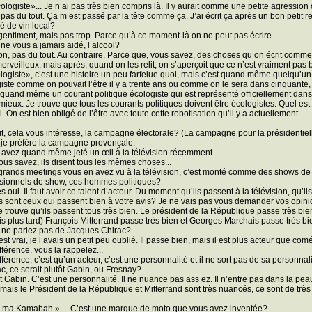
cologiste»... Je n’ai pas très bien compris là. Il y aurait comme une petite agressio
 pas du tout. Ça m’est passé par la tête comme ça. J’ai écrit ça après un bon petit r
sé de vin local?
 gentiment, mais pas trop. Parce qu’à ce moment-là on ne peut pas écrire...
 ne vous a jamais aidé, l’alcool?
on, pas du tout. Au contraire. Parce que, vous savez, des choses qu’on écrit comme 
merveilleux, mais après, quand on les relit, on s’aperçoit que ce n’est vraiment pas bon
logiste», c’est une histoire un peu farfelue quoi, mais c’est quand même quelqu’un q
iste comme on pouvait l’être il y a trente ans ou comme on le sera dans cinquante, c
 a quand même un courant politique écologiste qui est représenté officiellement da
 mieux. Je trouve que tous les courants politiques doivent être écologistes. Quel est 
l. On est bien obligé de l’être avec toute cette robotisation qu’il y a actuellement...
ait, cela vous intéresse, la campagne électorale? (La campagne pour la présidentiell
 je préfère la campagne provençale.
 avez quand même jeté un œil à la télévision récemment...
vous savez, ils disent tous les mêmes choses...
grands meetings vous en avez vu à la télévision, c’est monté comme des shows de 
sionnels de show, ces hommes politiques?
es oui. Il faut avoir ce talent d’acteur. Du moment qu’ils passent à la télévision, qu’
s sont ceux qui passent bien à votre avis? Je ne vais pas vous demander vos opinio
je trouve qu’ils passent tous très bien. Le président de la République passe très bi
s plus tard) François Mitterrand passe très bien et Georges Marchais passe très bie
 ne parlez pas de Jacques Chirac?
’est vrai, je l’avais un petit peu oublié. Il passe bien, mais il est plus acteur que comé
ifférence, vous la rappelez...
ifférence, c’est qu’un acteur, c’est une personnalité et il ne sort pas de sa personnali
ac, ce serait plutôt Gabin, ou Fresnay?
ôt Gabin. C’est une personnalité. Il ne nuance pas ass ez. Il n’entre pas dans la peau
 mais le Président de la République et Mitterrand sont très nuancés, ce sont de tr
a ma Kamabah » ... C’est une marque de moto que vous avez inventée?