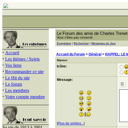
Le Forum des amis de Charles Trenet
Vous n'êtes pas connecté
Enregistrer
|
Rechercher
|
Messages du Jour
·
Accueil
Accueil du Forum
>
Général
>
RAPPEL: LE 
·
Les thèmes / Sujets
Réponse
·
Vos liens
Icône:
·
Recommander ce site
·
Le Hit du site
Message:
·
Le forum
·
Les membres
·
Votre compte membre
[
Plus de smilies...
]
Sa vie de 1913 à 2001