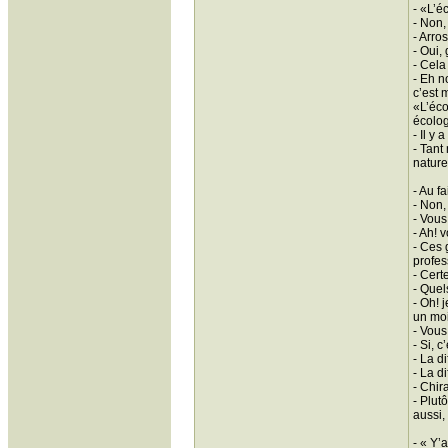
- «L’é
- Non,
- Arro
- Oui,
- Cela
- Eh n
c’est 
«L’éco
écolog
- Il y
- Tant
nature
- Au f
- Non,
- Vous
- Ah! 
- Ces 
profes
- Cert
- Quel
- Oh! 
un moi
- Vous
- Si, c
- La d
- La d
- Chir
- Plut
aussi,
- « Y’