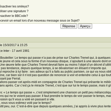
sactiver les smileys?
iliser une signature ?
sactiver le BBCode?
cevoir un email lors d'un nouveau message sous ce Sujet?
le 15/3/2017 à 15:25
ce Inter - 17 avril 1981
 Bouteiller: Le temps qui passe n’a pas de prise sur Charles Trenet qui, à quelque
e jeune et cela sous la forme d’un nouveau disque, s’ajoutant à une œuvre dont on 
. Une œuvre telle que Charles Trenet devrait faire au moins l’objet d’un décret d’util
t pas tendance, depuis quelque temps, à se dévaloriser en élisant n’importe qui.
l reproche à lui faire : ses adieux qu’il a faits au public parisien, ce qui va nous ob
ène, car bien sûr il n’est pas question de renoncer à voir et entendre celui à qui 
sant par Ferrat.
llons passer cet après-midi en compagnie de Charles Trenet qui présente le millé
 ans après. Car c’est ça le miracle Trenet, c’est que sur lui le temps passe, mais i
s: « Le temps qui passe », c’est simplement une chanson un petit peu mélancolique 
ns qui ne le voient pas passer. Il faut prendre le temps de voir passer le temps, mais
ession qu’il vous a volé en passant si vite.
s, vous vous estimez volé par le temps?
etit peu, oui. C’est-à-dire que depuis quelques années, j’ai appris à vivre plus len