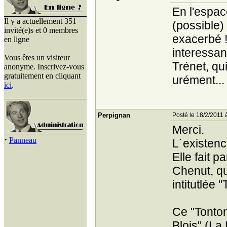
En l'espa
Il y a actuellement 351
(possible)
invité(e)s et 0 membres
exacerbé 
en ligne
interessant
Vous êtes un visiteur
Trénet, qui
anonyme. Inscrivez-vous
gratuitement en cliquant
urément...
ici
.
Perpignan
Posté le 18/2/2011 
Merci.
·
Panneau
L´existen
Elle fait p
Chenut, qu
intitutlée 
Ce "Tonton
Blois" (La