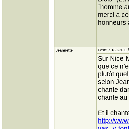
´homme anc
merci a ce
honneurs 
Jeannette
Posté le 18/2/2011 
Sur Nice-M
que ce n’e
plutôt qu
selon Jean
chante dans
chante au
Et il chante
http://www
vas -y-ton