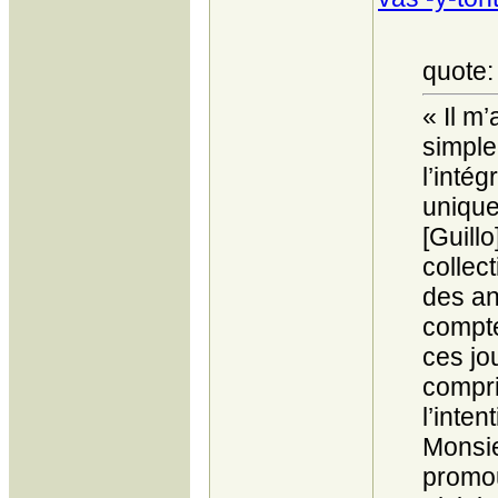
quote:
« Il m
simplem
l’inté
unique 
[Guill
collec
des an
compte
ces jou
compris
l’inten
Monsie
promou