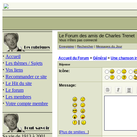
Le Forum des amis de Charles Trenet
Vous n'êtes pas connecté
Enregistrer
|
Rechercher
|
Messages du Jour
·
Accueil
Accueil du Forum
>
Général
>
Une chanson in
·
Les thèmes / Sujets
Réponse
·
Vos liens
Icône:
·
Recommander ce site
·
Le Hit du site
Message:
·
Le forum
·
Les membres
·
Votre compte membre
[
Plus de smilies...
]
Sa vie de 1913 à 2001