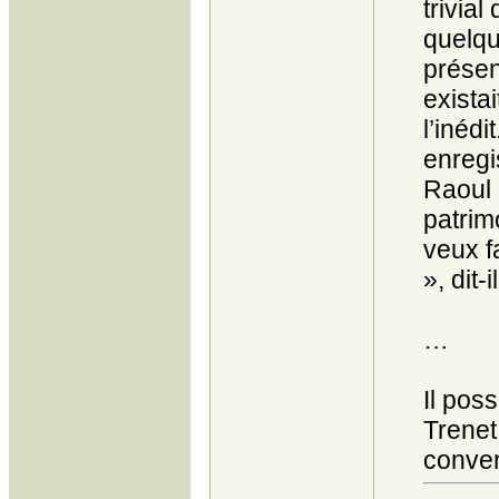
trivia
quelqu
présen
exista
l’inéd
enregi
Raoul 
patrim
veux f
», dit-il
…
Il pos
Trenet 
conver