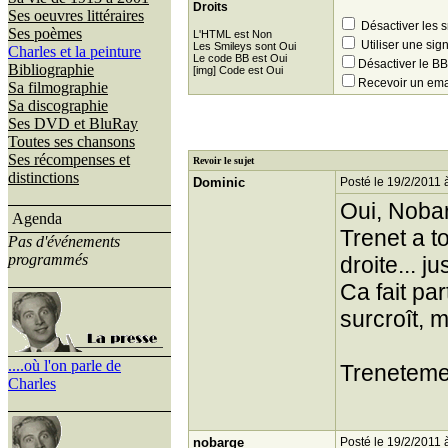
Droits
Ses oeuvres littéraires
Désactiver les 
Ses poèmes
L'HTML est Non
Utiliser une sig
Les Smileys sont Oui
Charles et la peinture
Le code BB est Oui
Désactiver le 
Bibliographie
[img] Code est Oui
Recevoir un ema
Sa filmographie
Sa discographie
Ses DVD et BluRay
Toutes ses chansons
Ses récompenses et
Revoir le sujet
distinctions
Dominic
Posté le 19/2/2011 
Oui, Nobar
Agenda
Trenet a t
Pas d'événements
programmés
droite... j
Ca fait pa
surcroît, m
....où l'on parle de
Treneteme
Charles
nobarge
Posté le 19/2/2011 