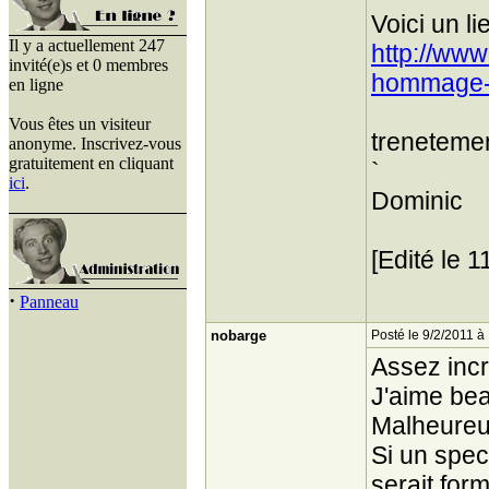
Voici un li
Il y a actuellement 247
http://ww
invité(e)s et 0 membres
hommage- 
en ligne
Vous êtes un visiteur
treneteme
anonyme. Inscrivez-vous
gratuitement en cliquant
`
ici
.
Dominic
[Edité le 
·
Panneau
nobarge
Posté le 9/2/2011 à
Assez incr
J'aime bea
Malheureus
Si un spec
serait form