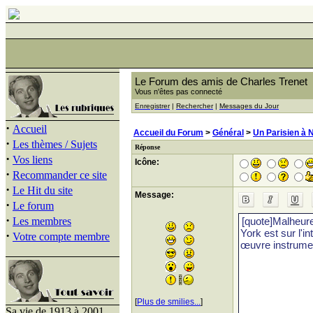
Le Forum des amis de Charles Trenet
Vous n'êtes pas connecté
Enregistrer
|
Rechercher
|
Messages du Jour
·
Accueil
Accueil du Forum
>
Général
>
Un Parisien à 
·
Les thèmes / Sujets
Réponse
·
Vos liens
Icône:
·
Recommander ce site
·
Le Hit du site
Message:
·
Le forum
·
Les membres
·
Votre compte membre
[
Plus de smilies...
]
Sa vie de 1913 à 2001