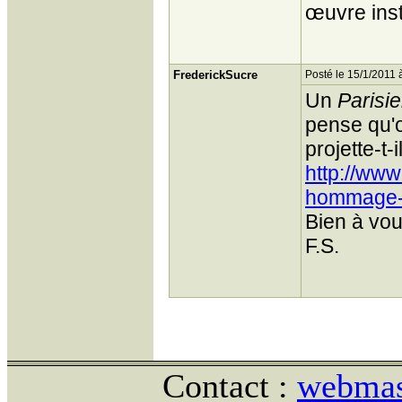
œuvre ins
FrederickSucre
Posté le 15/1/2011 
Un
Parisi
pense qu'o
projette-t-i
http://ww
hommage- 
Bien à vou
F.S.
Contact :
webmast