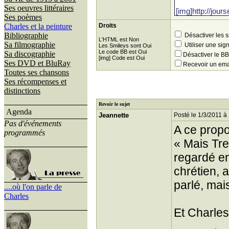
Ses oeuvres littéraires
Ses poèmes
Charles et la peinture
Droits
Bibliographie
Désactiver les 
L'HTML est Non
Sa filmographie
Utiliser une sig
Les Smileys sont Oui
Le code BB est Oui
Sa discographie
Désactiver le 
[img] Code est Oui
Ses DVD et BluRay
Recevoir un ema
Toutes ses chansons
Ses récompenses et
distinctions
Revoir le sujet
Agenda
Jeannette
Posté le 1/3/2011 à
Pas d'événements
A ce propo
programmés
« Mais Tre
regardé en 
chrétien, a
parlé, mais
....où l'on parle de
Charles
Et Charles 