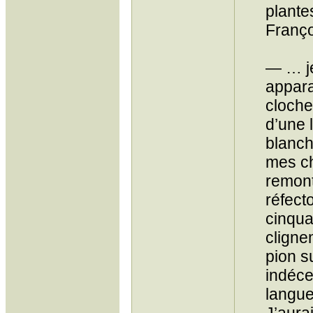
plante
Franço
— … je
apparai
cloche
d’une 
blanch
mes ch
remont
réfecto
cinqua
cligne
pion s
indécen
langue 