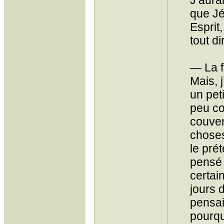
J’aura
que Jé
Esprit
tout d
— La f
Mais, 
un pet
peu co
couven
choses
le prét
pensé 
certai
jours 
pensai
pourqu