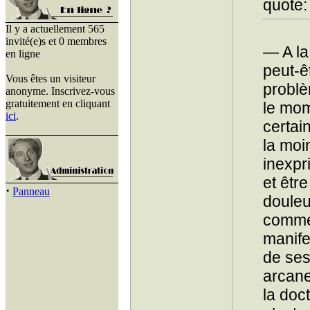
quote:
Il y a actuellement 565
invité(e)s et 0 membres
— A la
en ligne
peut-êt
Vous êtes un visiteur
problè
anonyme. Inscrivez-vous
gratuitement en cliquant
le mom
ici
.
certain
la moi
inexpr
et êtr
·
Panneau
douleu
commet
manife
de ses
arcane
la doc