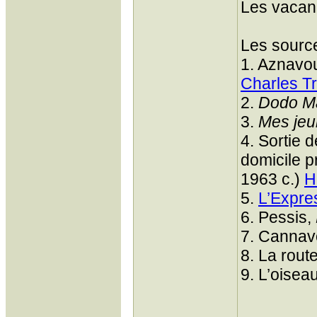
Les vacanc
Les source
1. Aznavou
Charles T
2.
Dodo M
3.
Mes je
4. Sortie 
domicile p
1963 c.)
H
5.
L’Expre
6. Pessis,
7. Cannav
8. La rout
9. L’oise