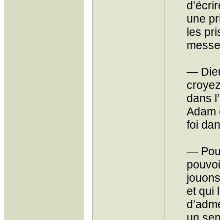
d’écrir
une pr
les pri
mess
— Dieu
croyez
dans l’
Adam et
foi da
— Pour
pouvoi
jouons
et qui 
d’adme
un sen