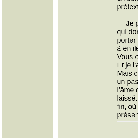
prétex
— Je p
qui do
porter 
à enfil
Vous e
Et je l
Mais c’
un pas
l’âme d
laissé.
fin, où
présen