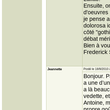
Ensuite, o
d'oeuvres 
je pense a
dolorosa ic
côté "goth
débat mérit
Bien à vou
Frederick 
Jeannette
Posté le 18/9/2010 
Bonjour. P
a une d’un
a là beauc
vedette, e
Antoine, m
propre goû