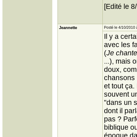
[Edité le 
Jeannette
Posté le 4/10/2010 
Il y a cer
avec les f
(
Je chante,
...), mais
doux, co
chansons q
et tout ça.
souvent un 
"dans un s
dont il par
pas ? Parfo
biblique o
époque dan