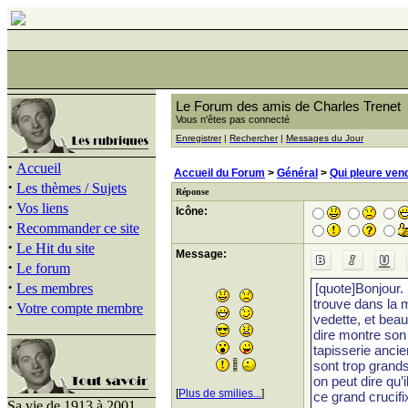
Le Forum des amis de Charles Trenet
Vous n'êtes pas connecté
Enregistrer
|
Rechercher
|
Messages du Jour
·
Accueil
Accueil du Forum
>
Général
>
Qui pleure ve
·
Les thèmes / Sujets
Réponse
·
Vos liens
Icône:
·
Recommander ce site
·
Le Hit du site
Message:
·
Le forum
·
Les membres
·
Votre compte membre
[
Plus de smilies...
]
Sa vie de 1913 à 2001