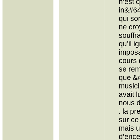
n’est 
in&#64
qui so
ne cro
souffra
qu’il 
imposa
cours 
se rem
que &#
musici
avait l
nous d
: la pr
sur ce 
mais u
d’ence