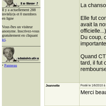
La chanson
Il y a actuellement 288
invité(e)s et 0 membres
Elle fut c
en ligne
avait la n
Vous êtes un visiteur
officielle
anonyme. Inscrivez-vous
gratuitement en cliquant
Du coup, 
ici
.
importante
Quand CT 
tard, il fu
·
Panneau
rembourser
Jeannette
Posté le 1/6/2010 à
Merci bea