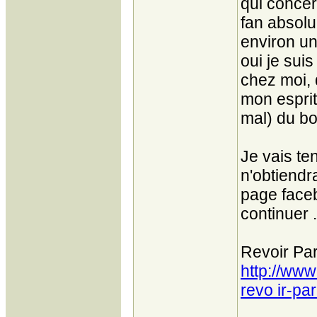
qui concer
fan absolu
environ un
oui je sui
chez moi, 
mon esprit
mal) du bo
Je vais te
n'obtiendr
page faceb
continuer ..
Revoir Par
http://www
revo ir-pa