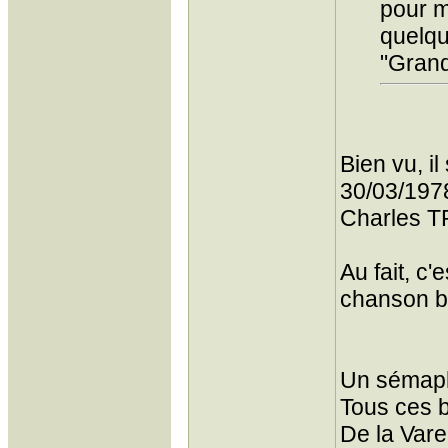
pour m
quelqu
"Grand
Bien vu, il
30/03/1978
Charles 
Au fait, c
chanson bi
Un sémaph
Tous ces 
De la Var