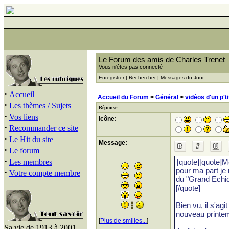
Le Forum des amis de Charles Trenet
Vous n'êtes pas connecté
Enregistrer
|
Rechercher
|
Messages du Jour
·
Accueil
Accueil du Forum
>
Général
>
vidéos d'un p't
·
Les thèmes / Sujets
Réponse
·
Vos liens
Icône:
·
Recommander ce site
·
Le Hit du site
Message:
·
Le forum
·
Les membres
·
Votre compte membre
[
Plus de smilies...
]
Sa vie de 1913 à 2001