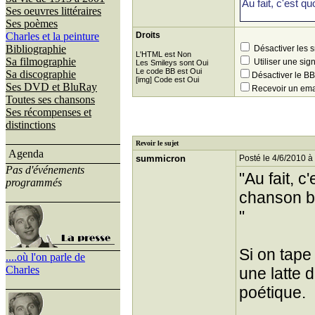
Ses oeuvres littéraires
Ses poèmes
Charles et la peinture
Droits
Bibliographie
Désactiver les 
L'HTML est Non
Sa filmographie
Utiliser une sig
Les Smileys sont Oui
Le code BB est Oui
Sa discographie
Désactiver le 
[img] Code est Oui
Ses DVD et BluRay
Recevoir un ema
Toutes ses chansons
Ses récompenses et
distinctions
Revoir le sujet
Agenda
summicron
Posté le 4/6/2010 à
Pas d'événements
"Au fait, 
programmés
chanson bi
"
Si on tape
....où l'on parle de
Charles
une latte 
poétique.