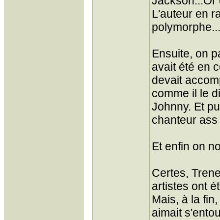
Jackson...Or o
L'auteur en r
polymorphe...
Ensuite, on p
avait été en 
devait accom
comme il le d
Johnny. Et pu
chanteur ass 
Et enfin on n
Certes, Trenet
artistes ont 
Mais, à la fin
aimait s'ento