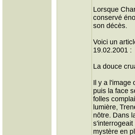
Lorsque Charl
conservé éno
son décès.
Voici un artic
19.02.2001 :
La douce cru
Il y a l'image
puis la face 
folles compla
lumière, Tren
nôtre. Dans l
s'interrogeai
mystère en pl