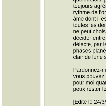
toujours agré
rythme de l’o
âme dont il es
toutes les de
ne peut choisi
décider entre 
délecte, par 
phases planét
clair de lune 
Pardonnez-moi
vous pouvez c
pour moi quan
peux rester l
[Edité le 24/