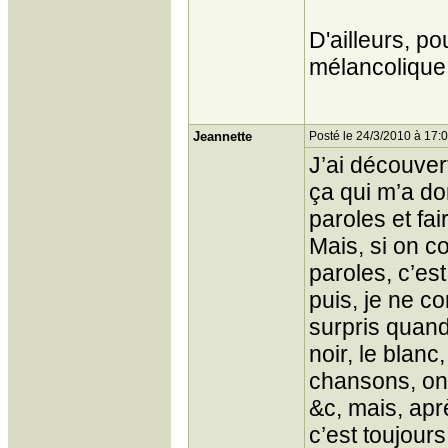
D'ailleurs, p
mélancolique 
Jeannette
Posté le 24/3/2010 à 17:
J’ai découvert
ça qui m’a do
paroles et fa
Mais, si on c
paroles, c’est
puis, je ne c
surpris quand 
noir, le blanc
chansons, on t
&c, mais, apr
c’est toujour