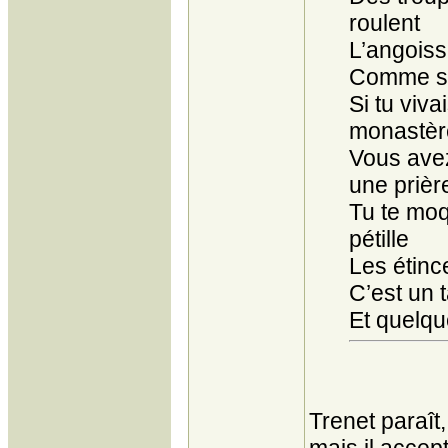
roulent
L’angoiss
Comme si 
Si tu viv
monastèr
Vous ave
une prièr
Tu te moq
pétille
Les étince
C’est un
Et quelqu
Trenet paraît,