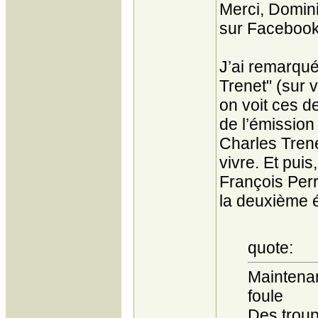
Merci, Domin
sur Facebook
J’ai remarqué
Trenet" (sur 
on voit ces d
de l’émission 
Charles Trene
vivre. Et pui
François Perri
la deuxième 
quote:
Maintenan
foule
Des troup