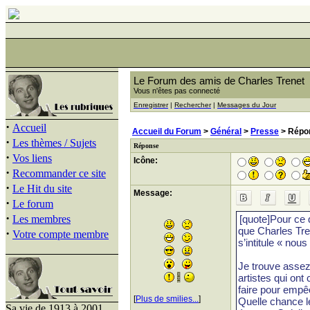
Le Forum des amis de Charles Trenet
Vous n'êtes pas connecté
Enregistrer
|
Rechercher
|
Messages du Jour
·
Accueil
Accueil du Forum
>
Général
>
Presse
> Répo
·
Les thèmes / Sujets
Réponse
·
Vos liens
Icône:
·
Recommander ce site
·
Le Hit du site
Message:
·
Le forum
·
Les membres
·
Votre compte membre
[
Plus de smilies...
]
Sa vie de 1913 à 2001