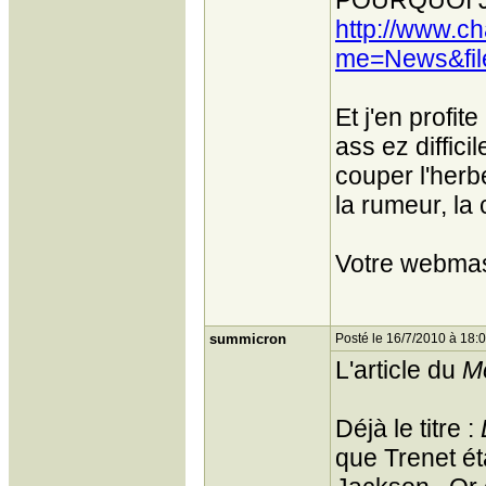
POURQUOI JE 
http://www.c
me=News&fil
Et j'en profit
ass ez diffici
couper l'herb
la rumeur, la 
Votre webmas
summicron
Posté le 16/7/2010 à 18:
L'article du
M
Déjà le titre :
que Trenet ét