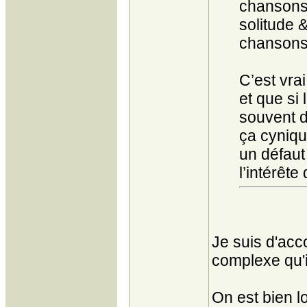
chansons, 
solitude 
chansons,
C’est vra
et que si
souvent d
ça cynique
un défaut
l’intérêt
Je suis d'acc
complexe qu'i
On est bien lo