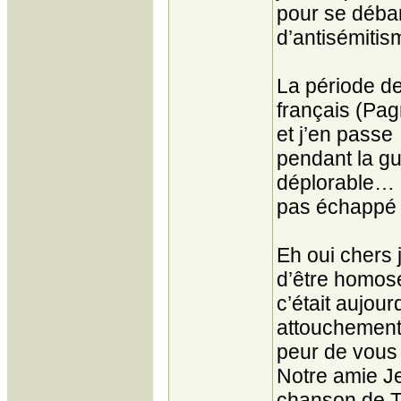
pour se débar
d’antisémitis
La période de 
français (Pag
et j’en passe 
pendant la gu
déplorable… E
pas échappé 
Eh oui chers 
d’être homos
c’était aujou
attouchement
peur de vous 
Notre amie J
chanson de Tr