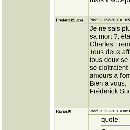
mais il accep
FrederickSucre
Posté le 15/6/2010 à 18:
Je ne sais pl
sa mort ?, ét
Charles Trene
Tous deux aff
tous deux se 
se cloîtraien
amours à l'omb
Bien à vous,
Frédérick Suc
Rayan30
Posté le 29/3/2010 à 08:
quote: