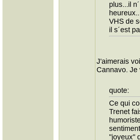
plus...il
heureux..
VHS de se
il s´est p
J'aimerais voi
Cannavo. Je 
quote:
Ce qui co
Trenet fa
humoriste
sentimen
"joyeux" d