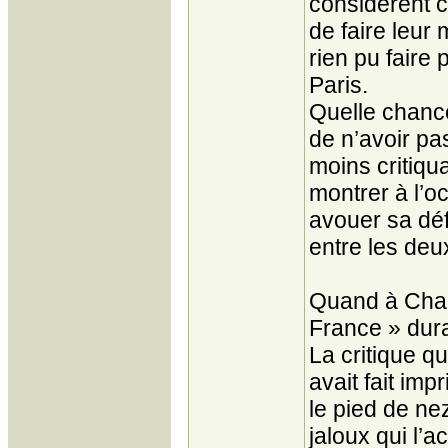
considèrent c
de faire leur
rien pu faire
Paris.
Quelle chance
de n’avoir pas
moins critiqu
montrer à l’oc
avouer sa déf
entre les de
Quand à Char
France » dura
La critique q
avait fait imp
le pied de n
jaloux qui l’a