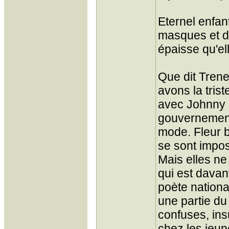
Eternel enfa
masques et de
épaisse qu'el
Que dit Trene
avons la tris
avec Johnny H
gouvernement 
mode. Fleur b
se sont impo
Mais elles ne
qui est dava
poète nationa
une partie du
confuses, ins
chez les jeun