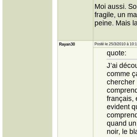
Moi aussi. So
fragile, un m
peine. Mais la
Rayan30
Posté le 25/3/2010 à 10:
quote:
J’ai décou
comme ça 
chercher l
comprendr
français, 
evident qu
comprends
quand un h
noir, le b