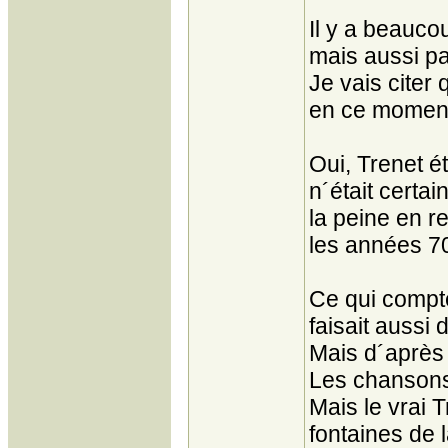
Il y a beauco
mais aussi pa
Je vais cite
en ce momen
Oui, Trenet é
n´était certa
la peine en r
les années 70,
Ce qui compte
faisait aussi
Mais d´après 
Les chansons 
Mais le vrai 
fontaines de 