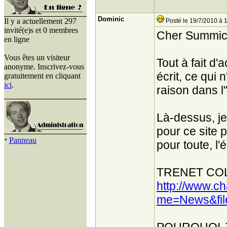
Dominic
Il y a actuellement 297
Posté le 19/7/2010 à 
invité(e)s et 0 membres
Cher Summicro
en ligne
Vous êtes un visiteur
Tout à fait d
anonyme. Inscrivez-vous
écrit, ce qui 
gratuitement en cliquant
ici
.
raison dans l
Là-dessus, je
pour ce site p
·
Panneau
pour toute, l'
TRENET COLL
http://www.c
me=News&fil