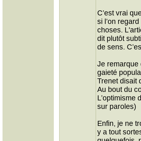
C’est vrai qu
si l’on regar
choses. L'art
dit plutôt sub
de sens. C’es
Je remarque q
gaieté popula
Trenet disait 
Au bout du co
L’optimisme d
sur paroles)
Enfin, je ne 
y a tout sort
quelquefois, 