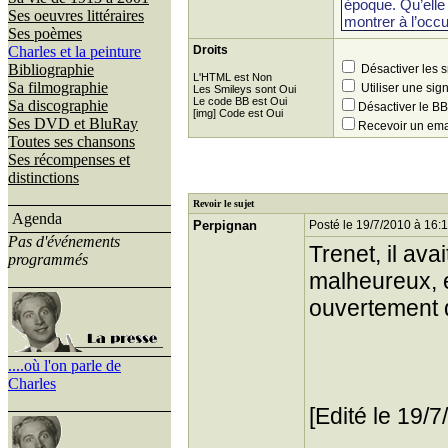
Ses oeuvres littéraires
Ses poèmes
Charles et la peinture
Droits
Bibliographie
Désactiver les 
L'HTML est Non
Sa filmographie
Utiliser une sig
Les Smileys sont Oui
Le code BB est Oui
Sa discographie
Désactiver le 
[img] Code est Oui
Ses DVD et BluRay
Recevoir un ema
Toutes ses chansons
Ses récompenses et
distinctions
Revoir le sujet
Agenda
Perpignan
Posté le 19/7/2010 à 16:
Pas d'événements
Trenet, il ava
programmés
malheureux, et
ouvertement 
....où l'on parle de
Charles
[Edité le 19/