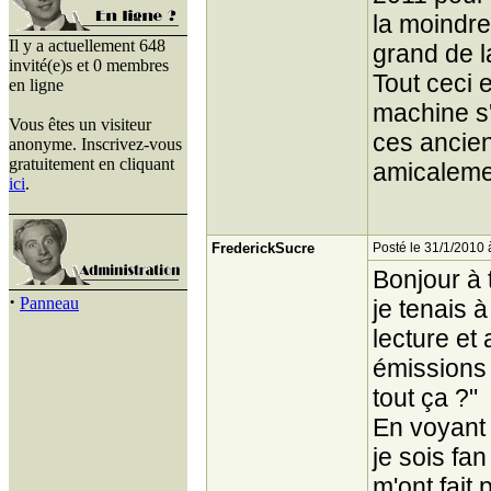
la moindre
Il y a actuellement 648
grand de l
invité(e)s et 0 membres
Tout ceci e
en ligne
machine s'
Vous êtes un visiteur
ces ancien
anonyme. Inscrivez-vous
gratuitement en cliquant
amicaleme
ici
.
FrederickSucre
Posté le 31/1/2010 
Bonjour à 
·
Panneau
je tenais à
lecture et
émissions 
tout ça ?"
En voyant 
je sois fa
m'ont fait 