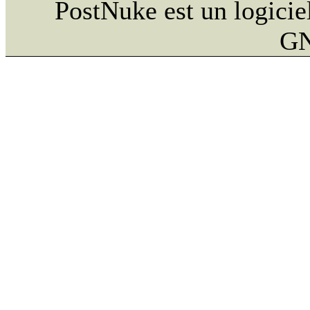
PostNuke est un logiciel
GN