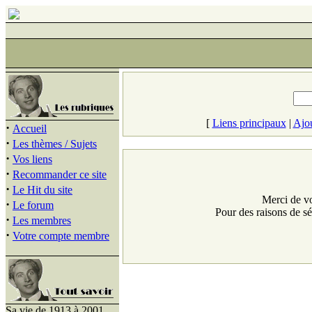
[
Liens principaux
|
Ajou
·
Accueil
·
Les thèmes / Sujets
·
Vos liens
·
Recommander ce site
·
Le Hit du site
Merci de vot
·
Le forum
Pour des raisons de sé
·
Les membres
·
Votre compte membre
Sa vie de 1913 à 2001