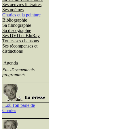
Ses oeuvres littéraires
Ses poèmes
Charles et la peinture
Bibliographie
Sa filmographie
Sa discographie
Ses DVD et BluRay
Toutes ses chansons
Ses récompenses et
distinctions
Agenda
Pas d'événements
programmés
....où l'on parle de
Charles