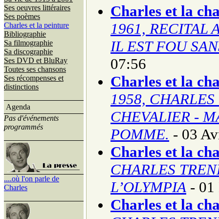
Charles et la ch
Ses oeuvres littéraires
Ses poèmes
1961, RECITAL 
Charles et la peinture
Bibliographie
IL EST FOU SA
Sa filmographie
Sa discographie
07:56
Ses DVD et BluRay
Toutes ses chansons
Charles et la ch
Ses récompenses et
distinctions
1958, CHARLES
Agenda
CHEVALIER - M
Pas d'événements
programmés
POMME.
- 03 Av
Charles et la ch
CHARLES TREN
....où l'on parle de
L’OLYMPIA
- 01
Charles
Charles et la ch