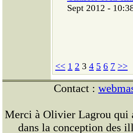
Sept 2012 - 10:3
<<
1
2
3
4
5
6
7
>>
Contact :
webmast
Merci à Olivier Lagrou qui 
dans la conception des ill