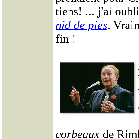
tiens! ... j'ai oubl
nid de pies
. Vraim
fin !
corbeaux
de Rimb