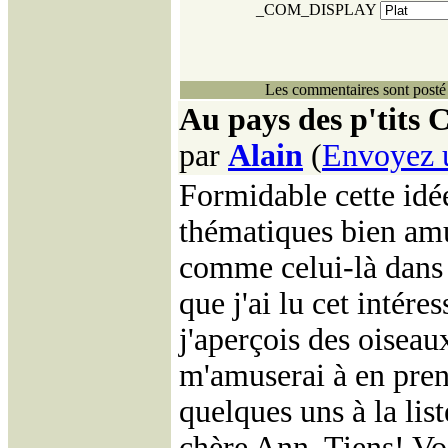
_COM_DISPLAY
Les commentaires sont posté 
Au pays des p'tits 
par
Alain
(
Envoyez 
Formidable cette idé
thématiques bien amu
comme celui-là dans 
que j'ai lu cet intére
j'aperçois des oiseau
m'amuserai à en prend
quelques uns à la lis
chère Ann. Tiens! Vo