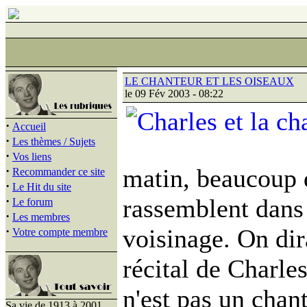
LE CHANTEUR ET LES OISEAUX
le 09 Fév 2003 - 08:22
·
Accueil
·
Les thèmes / Sujets
·
Vos liens
·
matin, beaucoup 
Recommander ce site
·
Le Hit du site
·
rassemblent dans 
Le forum
·
Les membres
·
voisinage. On dir
Votre compte membre
récital de Charles
n'est pas un chant
Sa vie de 1913 à 2001