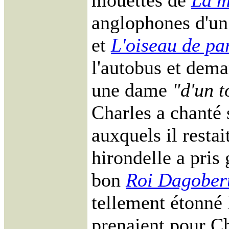
mouettes de
La m
anglophones d'u
et
L'oiseau de pa
l'autobus et dem
une dame
"d'un t
Charles a chanté 
auxquels il restai
hirondelle a pris
bon
Roi Dagober
tellement étonné l
prenaient pour Ch