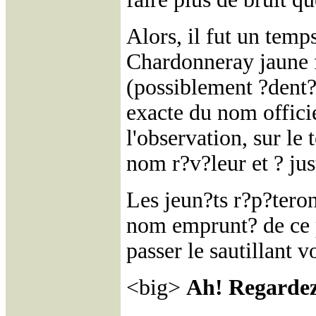
Alors, il fut un temps
Chardonneray jaune f
(possiblement ?dent?s
exacte du nom officie
l'observation, sur le 
nom r?v?leur et ? just
Les jeun?ts r?p?tero
nom emprunt? de ce p
passer le sautillant vo
<big>
Ah! Regardez!