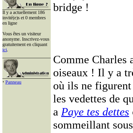
bridge !
Il y a actuellement 186
invité(e)s et 0 membres
en ligne
Vous êtes un visiteur
anonyme. Inscrivez-vous
gratuitement en cliquant
ici
.
Comme Charles a 
oiseaux ! Il y a 
·
où ils ne figuren
Panneau
les vedettes de q
a
Paye tes dettes
sommeillant sous 