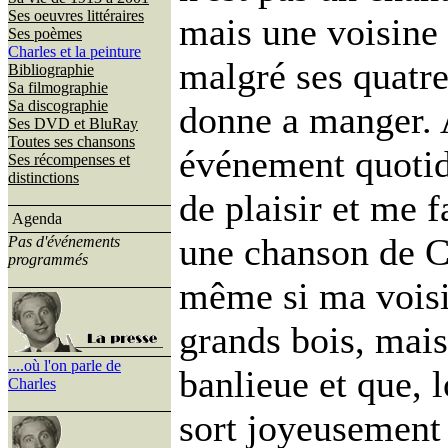
Ses oeuvres littéraires
mais une voisine 
Ses poèmes
Charles et la peinture
malgré ses quatre
Bibliographie
Sa filmographie
Sa discographie
donne a manger. A
Ses DVD et BluRay
Toutes ses chansons
événement quoti
Ses récompenses et
distinctions
de plaisir et me f
Agenda
une chanson de C
Pas d'événements
programmés
même si ma voisi
grands bois, mai
....où l'on parle de
banlieue et que, l
Charles
sort joyeusement 