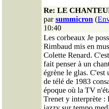
Re: LE CHANTEU
par
summicron
(
Env
10:40
Les corbeaux Je pos
Rimbaud mis en musiq
Colette Renard. C'es
fait penser à un chant
égrène le glas. C'est
de télé de 1983 cons
époque où la TV n'ét
Trenet y interprète : 
jazzy sur tempo medi