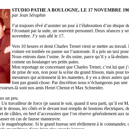
STUDIO PATHE A BOULOGNE, LE 17 NOVEMBRE 19
par Jean Séraphin
J’ai toujours rêvé d’assister un jour à l’élaboration d’un disque 
l’écoutant par la suite, un souvenir personnel. Deux séances y ser
novembre. J’y suis allé le 17.
Vers 10 heures et demi Charles Trenet vient se mettre au travail. I
voiture est tombée en panne sur l’autoroute. Il a pris un taxi pou
Nous entrons dans l’usine. Je dis usine, parce qu’il y a là-dedans
comme un boulanger ses petits pains.
Mon reportage ne concernant que Charles Trenet, c’est lui que j’a
de prise de son, non pour la scène du grand frisson, mais pour to
messieurs qui actionnent là les manettes, il y en a deux autres qu
font pas grand-chose. Par discrétion nous n’échangeons pas une p
messieurs-là sont nos amis Henri Chenut et Max Schneider.
us un peu.
n travailleur de force (je saurai le soir, quand il sera parti, qu’il est M
oir le dessus, les côtés et le devant tout remplis de boutons électriques
 et de câbles, en bref d’accessoires que l’on réserve généralement aux t
passer en cas de fausse manœuvre.
y a le magnétophone. Si le grand bureau sert réellement à le commander,