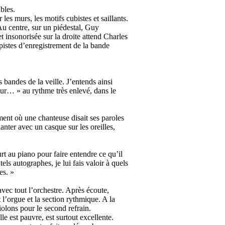
bles.
les murs, les motifs cubistes et saillants.
 Au centre, sur un piédestal, Guy
t insonorisée sur la droite attend Charles
 pistes d’enregistrement de la bande
 bandes de la veille. J’entends ainsi
mour… » au rythme très enlevé, dans le
ment où une chanteuse disait ses paroles
nter avec un casque sur les oreilles,
ourt au piano pour faire entendre ce qu’il
els autographes, je lui fais valoir à quels
es. »
vec tout l’orchestre. Après écoute,
’orgue et la section rythmique. A la
violons pour le second refrain.
lle est pauvre, est surtout excellente.