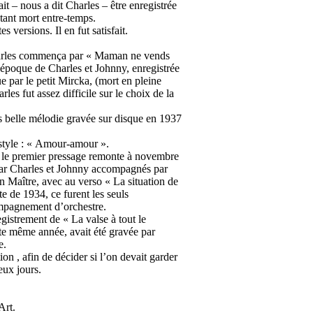
 – nous a dit Charles – être enregistrée
étant mort entre-temps.
 versions. Il en fut satisfait.
Charles commença par « Maman ne vends
l’époque de Charles et Johnny, enregistrée
e par le petit Mircka, (mort en pleine
les fut assez difficile sur le choix de la
ès belle mélodie gravée sur disque en 1937
style : « Amour-amour ».
t le premier pressage remonte à novembre
 par Charles et Johnny accompagnés par
n Maître, avec au verso « La situation de
e de 1934, ce furent les seuls
mpagnement d’orchestre.
egistrement de « La valse à tout le
te même année, avait été gravée par
e.
on , afin de décider si l’on devait garder
eux jours.
Art.