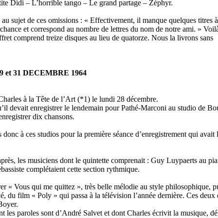
etite Didi – L’horrible tango – Le grand partage – Zéphyr.
u sujet de ces omissions : « Effectivement, il manque quelques titres à
 la chance et correspond au nombre de lettres du nom de notre ami. » Voil
offret comprend treize disques au lieu de quatorze. Nous la livrons sans
9 et 31 DECEMBRE 1964
harles à la Tête de l’Art (*1) le lundi 28 décembre.
 qu’il devait enregistrer le lendemain pour Pathé-Marconi au studio de 
enregistrer dix chansons.
onc à ces studios pour la première séance d’enregistrement qui avait li
après, les musiciens dont le quintette comprenait : Guy Luypaerts au pi
trebassiste complétaient cette section rythmique.
r « Vous qui me quittez », très belle mélodie au style philosophique, 
, du film « Poly » qui passa à la télévision l’année dernière. Ces deux 
Boyer.
t les paroles sont d’André Salvet et dont Charles écrivit la musique, dél