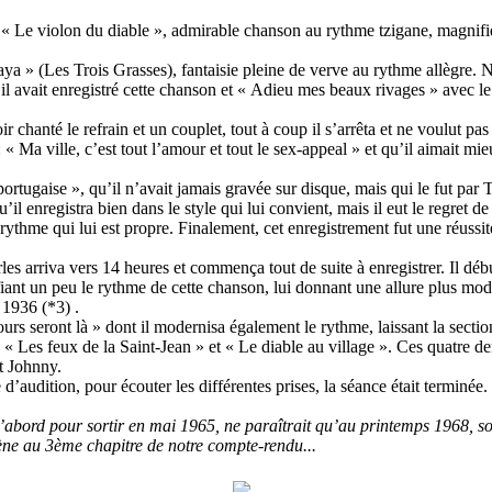
r « Le violon du diable », admirable chanson au rythme tzigane, magnifiq
a » (Les Trois Grasses), fantaisie pleine de verve au rythme allègre. 
l avait enregistré cette chanson et « Adieu mes beaux rivages » avec le
r chanté le refrain et un couplet, tout à coup il s’arrêta et ne voulut pa
: « Ma ville, c’est tout l’amour et tout le sex-appeal » et qu’il aimait m
portugaise », qu’il n’avait jamais gravée sur disque, mais qui le fut par
’il enregistra bien dans le style qui lui convient, mais il eut le regret 
 rythme qui lui est propre. Finalement, cet enregistrement fut une réussit
es arriva vers 14 heures et commença tout de suite à enregistrer. Il déb
fiant un peu le rythme de cette chanson, lui donnant une allure plus mod
 1936 (*3) .
urs seront là » dont il modernisa également le rythme, laissant la sect
 « Les feux de la Saint-Jean » et « Le diable au village ». Ces quatre de
t Johnny.
’audition, pour écouter les différentes prises, la séance était terminée.
abord pour sortir en mai 1965, ne paraîtrait qu’au printemps 1968, soit
e au 3ème chapitre de notre compte-rendu...