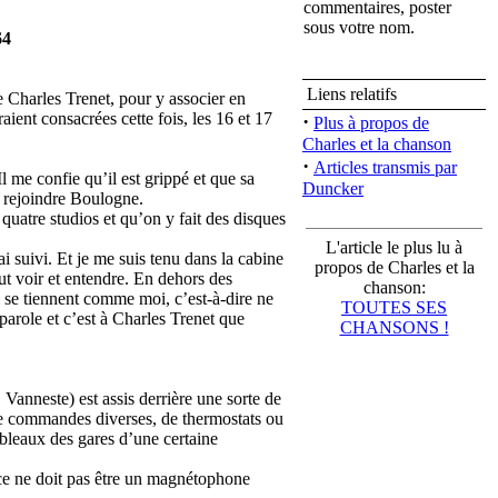
commentaires, poster
sous votre nom.
64
Liens relatifs
de Charles Trenet, pour y associer en
aient consacrées cette fois, les 16 et 17
·
Plus à propos de
Charles et la chanson
·
Articles transmis par
l me confie qu’il est grippé et que sa
Duncker
r rejoindre Boulogne.
 quatre studios et qu’on y fait des disques
L'article le plus lu à
i suivi. Et je me suis tenu dans la cabine
propos de Charles et la
ut voir et entendre. En dehors des
chanson:
i se tiennent comme moi, c’est-à-dire ne
TOUTES SES
arole et c’est à Charles Trenet que
CHANSONS !
. Vanneste) est assis derrière une sorte de
, de commandes diverses, de thermostats ou
ableaux des gares d’une certaine
 ce ne doit pas être un magnétophone