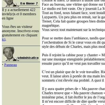
comme le mien. D’ailleurs il utilise une b
Face au bureau, une vitrine qui donne sur l
Le studio est fort vaste. On y jouerait La M
Il y a actuellement 422
Tout au fond, nous faisant face, sont instal
invité(e)s et 0 membres
Luypaerts. Un peu plus en retrait, sur la g
en ligne
Trenet. Cela fait quatre groupes bien disti
magnétique.
Vous êtes un visiteur
Vous savez tout maintenant sur la technique
anonyme. Inscrivez-vous
gratuitement en cliquant
Pour se mettre dans l’ambiance, tandis que 
ici
.
l’orchestration de Si le cœur vous en dit q
style des débuts de Charles, mais plus mode
Puis il rejoint la cabine pour y chanter « 
sur une musique enregistrée préalablement.
ensuite parce qu’il ne veut pas travailler su
·
Panneau
C’est un plaisir que de le voir travailler. R
veut. Il laisse alors à portée de ma main les
sommets s’est élevée ma probité. A quoi il
Il y aura quatre prises de « Ma pauvre chan
Charles trouve que « Ma pauvre chanson » 
troisième prise, il fait étoffer le jeu de l
Il m’est encore difficile de dire quelle vers