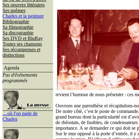
Ses oeuvres littéraires
Ses poèmes
Charles et la peinture
Bibliographie
Sa filmographie
Sa discographie
Ses DVD et BluRay
Toutes ses chansons
Ses récompenses et
distinctions
Agenda
Pas d'événements
programmés
revient l’humour de nous présenter : ces 
Ouvrons une parenthèse et récapitulons-no
De notre côté, c’est le poste de commande. U
....où l'on parle de
grand bureau dont la particularité est d’av
Charles
de rhéostats, de fusibles, de condensateurs
importance. A se demander ce qui doit se 
Sur le mur opposé à la porte d’entrée, il 