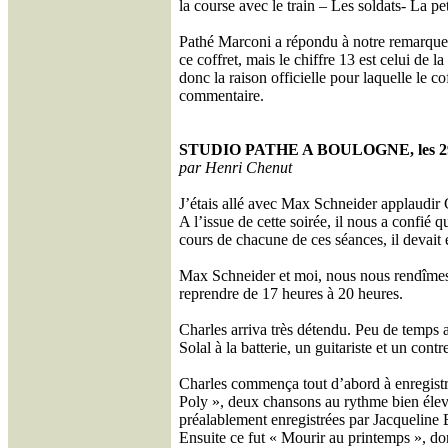
la course avec le train – Les soldats- La p
Pathé Marconi a répondu à notre remarque a
ce coffret, mais le chiffre 13 est celui de
donc la raison officielle pour laquelle le c
commentaire.
STUDIO PATHE A BOULOGNE, les 2
par Henri Chenut
J’étais allé avec Max Schneider applaudir C
A l’issue de cette soirée, il nous a confié
cours de chacune de ces séances, il devait 
Max Schneider et moi, nous nous rendîmes d
reprendre de 17 heures à 20 heures.
Charles arriva très détendu. Peu de temps 
Solal à la batterie, un guitariste et un con
Charles commença tout d’abord à enregistre
Poly », deux chansons au rythme bien élevé
préalablement enregistrées par Jacqueline 
Ensuite ce fut « Mourir au printemps », don