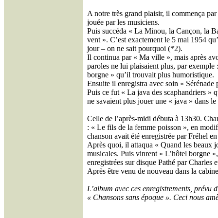
A notre très grand plaisir, il commença pa
jouée par les musiciens.
Puis succéda « La Minou, la Cançon, la Bay
vent ». C’est exactement le 5 mai 1954 qu’i
jour – on ne sait pourquoi (*2).
Il continua par « Ma ville », mais après avoi
paroles ne lui plaisaient plus, par exemple 
borgne » qu’il trouvait plus humoristique.
Ensuite il enregistra avec soin « Sérénade 
Puis ce fut « La java des scaphandriers » qu
ne savaient plus jouer une « java » dans le
Celle de l’après-midi débuta à 13h30. Charl
: « Le fils de la femme poisson », en modi
chanson avait été enregistrée par Fréhel en
Après quoi, il attaqua « Quand les beaux jo
musicales. Puis vinrent « L’hôtel borgne »,
enregistrées sur disque Pathé par Charles e
Après être venu de nouveau dans la cabine d
L’album avec ces enregistrements, prévu d’
« Chansons sans époque ». Ceci nous amèn