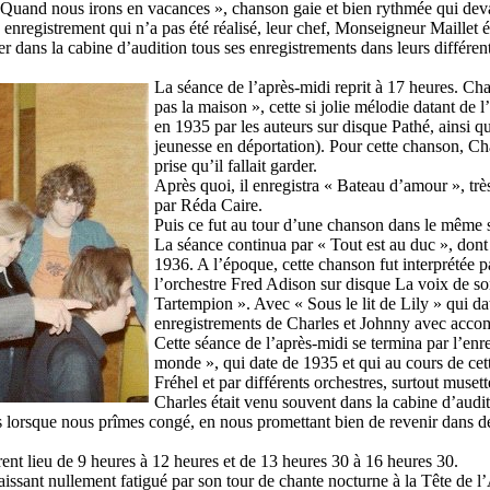
Quand nous irons en vacances », chanson gaie et bien rythmée qui devait
, enregistrement qui n’a pas été réalisé, leur chef, Monseigneur Maillet 
r dans la cabine d’audition tous ses enregistrements dans leurs différentes
La séance de l’après-midi reprit à 17 heures. 
pas la maison », cette si jolie mélodie datant de 
en 1935 par les auteurs sur disque Pathé, ainsi qu
jeunesse en déportation). Pour cette chanson, Char
prise qu’il fallait garder.
Après quoi, il enregistra « Bateau d’amour », tr
par Réda Caire.
Puis ce fut au tour d’une chanson dans le même 
La séance continua par « Tout est au duc », don
1936. A l’époque, cette chanson fut interprétée
l’orchestre Fred Adison sur disque La voix de so
Tartempion ». Avec « Sous le lit de Lily » qui dat
enregistrements de Charles et Johnny avec acco
Cette séance de l’après-midi se termina par l’enr
monde », qui date de 1935 et qui au cours de cet
Fréhel et par différents orchestres, surtout musett
Charles était venu souvent dans la cabine d’auditi
ures lorsque nous prîmes congé, en nous promettant bien de revenir dans d
nt lieu de 9 heures à 12 heures et de 13 heures 30 à 16 heures 30.
issant nullement fatigué par son tour de chante nocturne à la Tête de l’