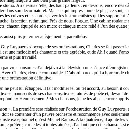
ande magnétique d’une bien plus grande largeur.
e studio. Au-dessus d’elle, des haut-parleurs ; en dessous, encore des câ
er dans son décor naturel. Mais ce qui impressionne le plus, ce sont, sur 
lés les cuivres et les cordes, avec les instrumentistes qui les supportent.
auche, la section rythmique. Près de nous, l’orgue. Une cabine roulante e
ncts, chacun équipé de son micro et chaque micro relié à l’un des quatre
, aussi puis-je fermer allègrement la parenthèse.
Guy Luypaerts s’occupe de ses orchestrations, Charles se fait passer les
ui est une mélodie très chantante et très agréable, et de Ah ! quand l’a
rne et plus travaillé.
Ma pauvre chanson ». J’ai déjà vu à la télévision une séance d’enregistre
 Avec Charles, rien de comparable. D’abord parce qu’il a horreur de cha
r une orchestration définitive.
ien ne peut lui échapper. Il fait modifier tel ou tel accord, au besoin il c
 textes manuscrits de ses chansons, textes raturés de poète et, devant de t
 répond : « Heureusement ! Mes chansons, je ne les ai pas encore appris
son ». La première sera réalisée sur l’orchestration de Guy Luypaerts, a
doit se contenter d’un pauvre orchestre et recommence avec seulement l
’organiste exceptionnel qu’est Michel Ramos. A la quatrième, il ajoute les 
ion je préfère, car je les ai toutes aimées, d’autant que cette chanson, si e