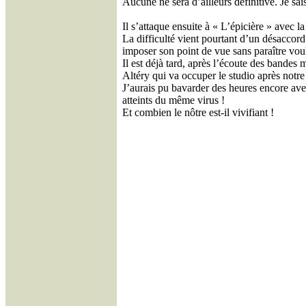
Aucune ne sera d’ailleurs définitive. Je sai
Il s’attaque ensuite à « L’épicière » avec la
La difficulté vient pourtant d’un désaccor
imposer son point de vue sans paraître voul
Il est déjà tard, après l’écoute des bandes
Altéry qui va occuper le studio après notre
J’aurais pu bavarder des heures encore ave
atteints du même virus !
Et combien le nôtre est-il vivifiant !