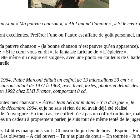
éunissant « Ma pauvre chanson », « Ah ! quand l’amour », « Si le cœur vo
ont excellentes. Préférer l’une ou l’autre est affaire de goût personnel, m
Ma pauvre chanson » (la bonne chanson n’est pauvre qu’en apparence),
 « Si le cœur vous en dit », la fantaisie farfelue de « L’épicière ».
ochette même du disque est soignée, avec une photo en couleurs de Charle
relle.
964, Pathé Marconi éditait un coffret de 13 microsillons 30 cm : «
 allant de 1937 à 1963, avec livret, textes, photos et détails des
ct en 1992 chez EMI France, comportant 8 cd.
 Toutes mes chansons »
écrivit Jean Séraphin dans « Y’a d’la joie », le
 de décembre 1964,
et je ne sais si rien de tel avait déjà été réalisé
e l’envergure. En tout cas, ce coffret n’est pas un coffret ordinaire, ma
it pas un cadeau à proprement parler, je suis tout de même tenté de le juge
s 14 titres manquants sont : Chanson du joli feu de bois – Espoir – En
es olivettes – A ciel ouvert – Tu n’as plus de cœur – En tournée - Je f