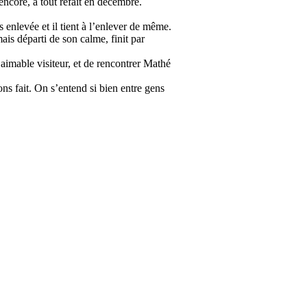
 encore, a tout refait en décembre.
ès enlevée et il tient à l’enlever de même.
is départi de son calme, finit par
 aimable visiteur, et de rencontrer Mathé
s fait. On s’entend si bien entre gens