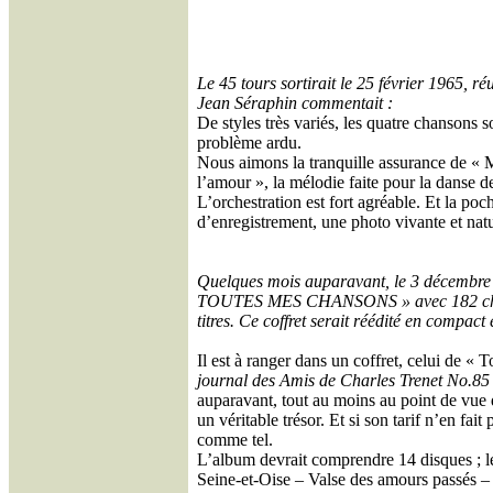
Le 45 tours sortirait le 25 février 1965, r
Jean Séraphin commentait :
De styles très variés, les quatre chansons s
problème ardu.
Nous aimons la tranquille assurance de « 
l’amour », la mélodie faite pour la danse de
L’orchestration est fort agréable. Et la p
d’enregistrement, une photo vivante et natu
Quelques mois auparavant, le 3 décembre 1
TOUTES MES CHANSONS » avec 182 chansons
titres. Ce coffret serait réédité en compa
Il est à ranger dans un coffret, celui de «
journal des Amis de Charles Trenet No.85
auparavant, tout au moins au point de vue d
un véritable trésor. Et si son tarif n’en fa
comme tel.
L’album devrait comprendre 14 disques ; le
Seine-et-Oise – Valse des amours passés – L