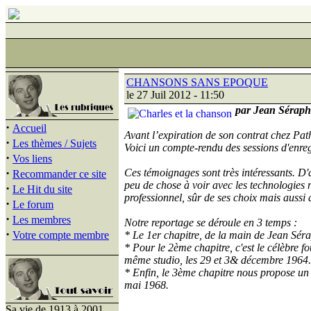
CHANSONS SANS EPOQUE
le 27 Juil 2012 - 11:50
par Jean Séraph
·
Accueil
Avant l’expiration de son contrat chez Pa
·
Les thèmes / Sujets
Voici un compte-rendu des sessions d'enre
·
Vos liens
·
Ces témoignages sont très intéressants. D'
Recommander ce site
peu de chose à voir avec les technologies n
·
Le Hit du site
professionnel, sûr de ses choix mais aussi
·
Le forum
·
Les membres
Notre reportage se déroule en 3 temps :
·
Votre compte membre
* Le 1er chapitre, de la main de Jean Sé
* Pour le 2ème chapitre, c'est le célèbre 
même studio, les 29 et 3& décembre 1964.
* Enfin, le 3ème chapitre nous propose un 
mai 1968.
Sa vie de 1913 à 2001