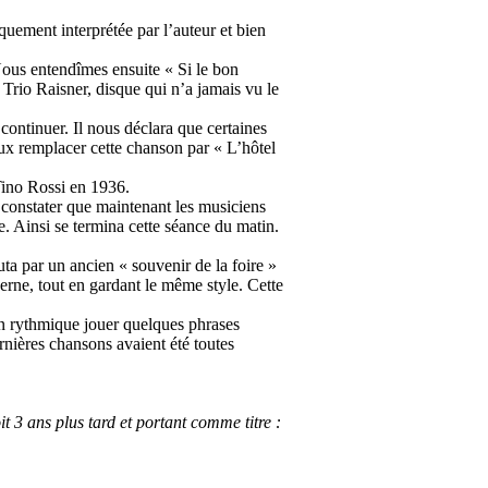
uement interprétée par l’auteur et bien
Nous entendîmes ensuite « Si le bon
 Trio Raisner, disque qui n’a jamais vu le
s continuer. Il nous déclara que certaines
ieux remplacer cette chanson par « L’hôtel
 Tino Rossi en 1936.
de constater que maintenant les musiciens
e. Ainsi se termina cette séance du matin.
uta par un ancien « souvenir de la foire »
erne, tout en gardant le même style. Cette
ion rythmique jouer quelques phrases
rnières chansons avaient été toutes
 3 ans plus tard et portant comme titre :