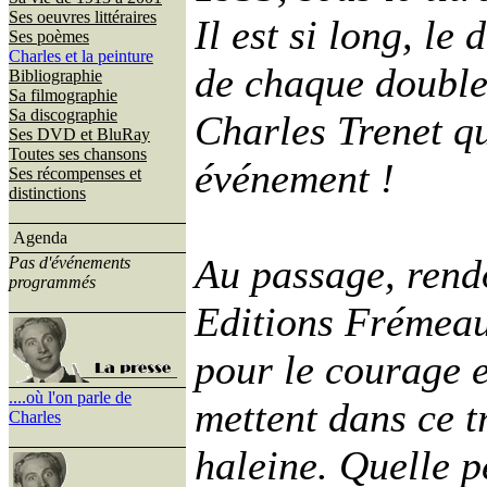
Ses oeuvres littéraires
Il est si long, le
Ses poèmes
Charles et la peinture
de chaque double-
Bibliographie
Sa filmographie
Sa discographie
Charles Trenet qu
Ses DVD et BluRay
Toutes ses chansons
événement !
Ses récompenses et
distinctions
Agenda
Au passage, ren
Pas d'événements
programmés
Editions Frémeau
pour le courage e
....où l'on parle de
mettent dans ce t
Charles
haleine. Quelle p