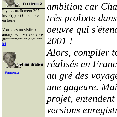
ambition car Char
Il y a actuellement 207
très prolixte dan
invité(e)s et 0 membres
en ligne
oeuvre qui s'éten
Vous êtes un visiteur
anonyme. Inscrivez-vous
2001 !
gratuitement en cliquant
ici
.
Alors, compiler t
réalisés en Franc
·
au gré des voyages
Panneau
une gageure. Mais
projet, entendent
versions enregist