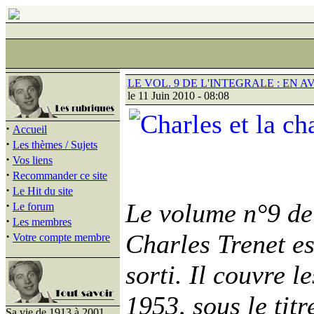
LE VOL. 9 DE L'INTEGRALE : EN AVR
le 11 Juin 2010 - 08:08
·
Accueil
·
Les thèmes / Sujets
·
Vos liens
·
Recommander ce site
·
Le Hit du site
·
Le volume n°9 de 
Le forum
·
Les membres
·
Charles Trenet es
Votre compte membre
sorti. Il couvre 
1953, sous le titr
Sa vie de 1913 à 2001