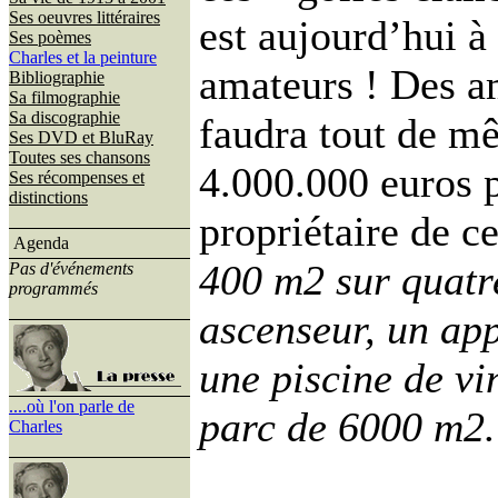
Ses oeuvres littéraires
est aujourd’hui à
Ses poèmes
Charles et la peinture
amateurs ! Des am
Bibliographie
Sa filmographie
Sa discographie
faudra tout de m
Ses DVD et BluRay
Toutes ses chansons
4.000.000 euros 
Ses récompenses et
distinctions
propriétaire de ce
Agenda
400 m2 sur quatre
Pas d'événements
programmés
ascenseur, un ap
une piscine de vi
....où l'on parle de
parc de 6000 m2.
Charles