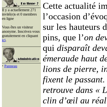
Cette actualité 
Il y a actuellement 271
l’occasion d’évo
invité(e)s et 0 membres
en ligne
sur les hauteurs 
Vous êtes un visiteur
anonyme. Inscrivez-vous
pins, que l’
on dev
gratuitement en cliquant
ici
.
qui
disparaît dev
émeraude haut de
·
lions de pierre, i
Panneau
fixent le passant
retrouve dans « L
clin d’œil au réa