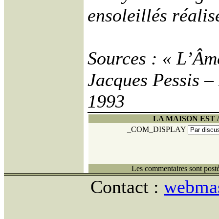
ensoleillés réali
Sources : « L’Âm
Jacques Pessis – 
1993
LA MAISON EST 
_COM_DISPLAY
Les commentaires sont posté
Contact :
webmas