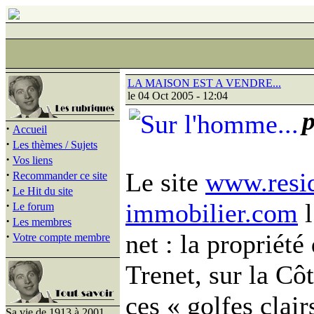
LA MAISON EST A VENDRE...
le 04 Oct 2005 - 12:04
·
Accueil
·
Les thèmes / Sujets
·
Vos liens
·
Le site
www.resi
Recommander ce site
·
Le Hit du site
·
immobilier.com
l
Le forum
·
Les membres
·
net : la propriété
Votre compte membre
Trenet, sur la Cô
ces « golfes clairs
Sa vie de 1913 à 2001