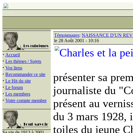
Témoignages
:
NAISSANCE D'UN RE
le 28 Août 2001 - 10:16
·
Accueil
·
Les thèmes / Sujets
·
Vos liens
·
présenter sa prem
Recommander ce site
·
Le Hit du site
·
journaliste du "C
Le forum
·
Les membres
·
présent au verni
Votre compte membre
du 3 mars 1928, i
toiles du jeune C
Sa vie de 1913 à 2001