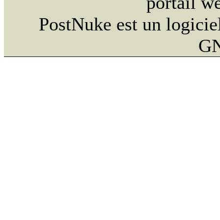
portail w
PostNuke est un logiciel
GN