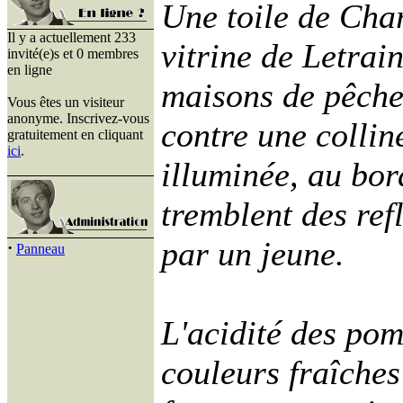
Une toile de Char
Il y a actuellement 233
vitrine de Letrain
invité(e)s et 0 membres
en ligne
maisons de pêcheu
Vous êtes un visiteur
anonyme. Inscrivez-vous
contre une colli
gratuitement en cliquant
ici
.
illuminée, au bor
tremblent des ref
par un jeune.
·
Panneau
L'acidité des pom
couleurs fraîches