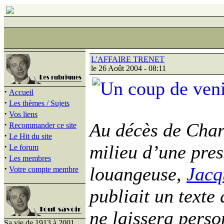
L'AFFAIRE TRENET
le 26 Août 2004 - 08:11
·
Accueil
·
Les thèmes / Sujets
·
Vos liens
·
Au décès de Char
Recommander ce site
·
Le Hit du site
·
milieu d’une pre
Le forum
·
Les membres
·
louangeuse,
Jacq
Votre compte membre
publiait un texte
ne laissera perso
Sa vie de 1913 à 2001