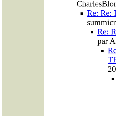
CharlesBlon
Re: Re:
summicr
Re: 
par A
Re
T
20