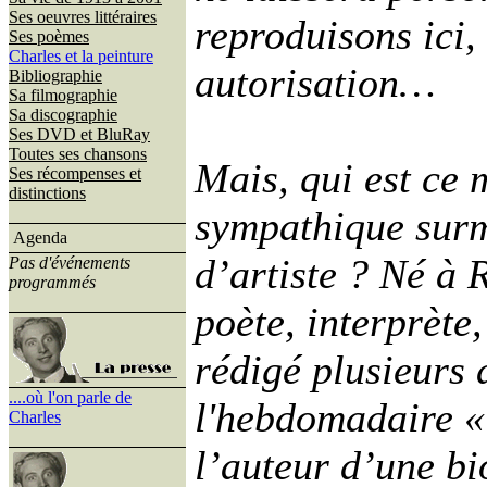
Ses oeuvres littéraires
reproduisons ici,
Ses poèmes
Charles et la peinture
autorisation…
Bibliographie
Sa filmographie
Sa discographie
Ses DVD et BluRay
Toutes ses chansons
Mais, qui est ce 
Ses récompenses et
distinctions
sympathique surm
Agenda
d’artiste ? Né à 
Pas d'événements
programmés
poète, interprète
rédigé plusieurs 
....où l'on parle de
l'hebdomadaire « 
Charles
l’auteur d’une b