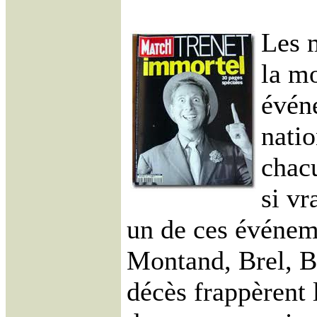
Les 
la mo
évén
natio
chac
si vr
un de ces événeme
Montand, Brel, Br
décès frappèrent 