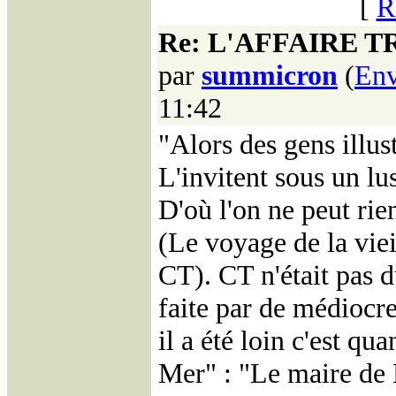
[
R
Re: L'AFFAIRE 
par
summicron
(
Env
11:42
"Alors des gens illus
L'invitent sous un lu
D'où l'on ne peut rie
(Le voyage de la viei
CT). CT n'était pas 
faite par de médiocr
il a été loin c'est qu
Mer" : "Le maire de B