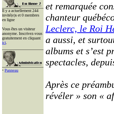
et remarquée con
Il y a actuellement 244
chanteur québécoi
invité(e)s et 0 membres
en ligne
Leclerc, le Roi 
Vous êtes un visiteur
anonyme. Inscrivez-vous
a aussi, et surtou
gratuitement en cliquant
ici
.
albums et s’est p
spectacles, depui
·
Panneau
Après ce préambul
révéler » son « a