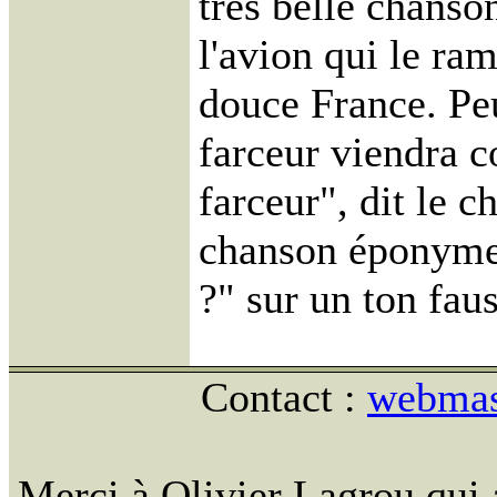
très belle chans
l'avion qui le ra
douce France. Peu
farceur viendra c
farceur", dit le c
chanson éponyme.
?" sur un ton fau
Contact :
webmast
Merci à Olivier Lagrou qui 