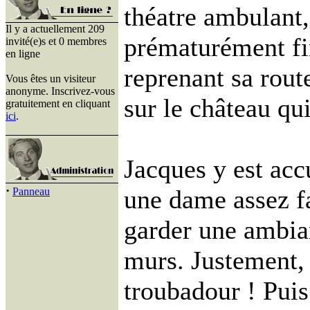
théatre ambulant
Il y a actuellement 209
prématurément fi
invité(e)s et 0 membres
en ligne
reprenant sa rout
Vous êtes un visiteur
anonyme. Inscrivez-vous
sur le château qui
gratuitement en cliquant
ici
.
Jacques y est accu
·
une dame assez fa
Panneau
garder une ambia
murs. Justement, 
troubadour ! Pui