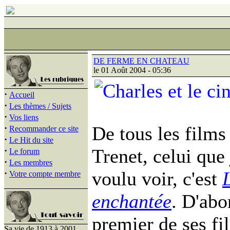
DE FERME EN CHATEAU
le 01 Août 2004 - 05:36
·
Accueil
·
Les thèmes / Sujets
·
Vos liens
·
De tous les films
Recommander ce site
·
Le Hit du site
·
Trenet, celui que 
Le forum
·
Les membres
·
voulu voir, c'est
Votre compte membre
enchantée
. D'abo
premier de ses fi
Sa vie de 1913 à 2001