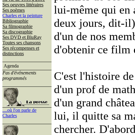
Ses oeuvres littéraires
lui-même qui en a
Ses poèmes
Charles et la peinture
deux jours, dit-il
Bibliographie
Sa filmographie
Sa discographie
d'un de nos membr
Ses DVD et BluRay
Toutes ses chansons
d'obtenir ce film
Ses récompenses et
distinctions
Agenda
C'est l'histoire d
Pas d'événements
programmés
d'un prof de math
d'un grand châtea
....où l'on parle de
lui, il quitte sa 
Charles
chercher. D'abord