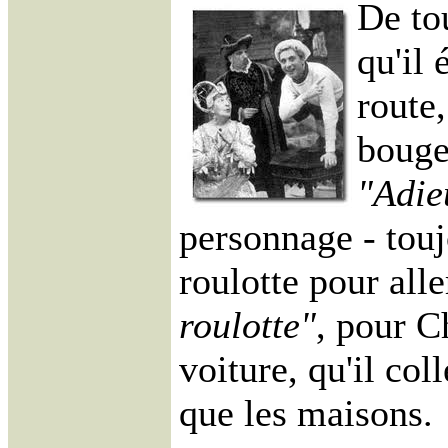
De to
qu'il 
route,
bouge
"Adie
personnage - touj
roulotte pour alle
roulotte"
, pour Ch
voiture, qu'il col
que les maisons.